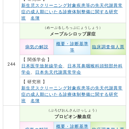
新生児スクリーニング対象疾患等の先天代謝異常
症の成人期にいたる診療体制整備に関する研究
班
名簿
（めーぷるしろっぷにょうしょう）
メープルシロップ尿症
概要・診断基準
病気の解説
臨床調査個人票
等
【 関係学会 】
244
日本医学放射線学会
、
日本耳鼻咽喉科頭頸部外科
学会
、
日本先天代謝異常学会
【 研究班 】
新生児スクリーニング対象疾患等の先天代謝異常
症の成人期にいたる診療体制整備に関する研究
班
名簿
（ぷろぴおんさんけっしょう）
プロピオン酸血症
概要・診断基準