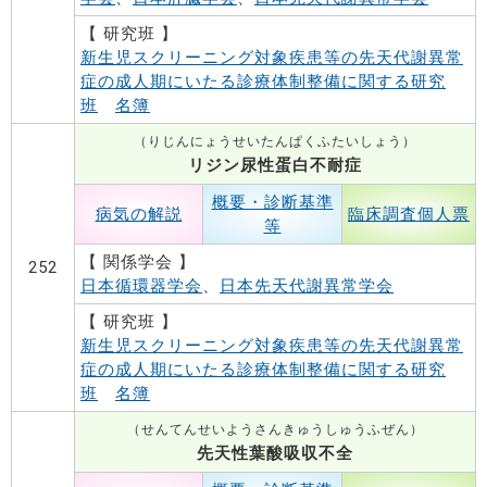
【 研究班 】
新生児スクリーニング対象疾患等の先天代謝異常
症の成人期にいたる診療体制整備に関する研究
班
名簿
（りじんにょうせいたんぱくふたいしょう）
リジン尿性蛋白不耐症
概要・診断基準
病気の解説
臨床調査個人票
等
【 関係学会 】
252
日本循環器学会
、
日本先天代謝異常学会
【 研究班 】
新生児スクリーニング対象疾患等の先天代謝異常
症の成人期にいたる診療体制整備に関する研究
班
名簿
（せんてんせいようさんきゅうしゅうふぜん）
先天性葉酸吸収不全