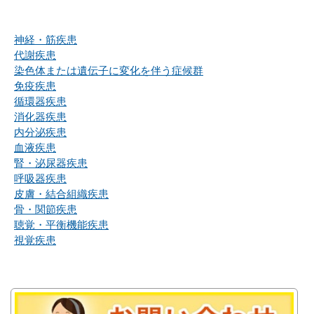
神経・筋疾患
代謝疾患
染色体または遺伝子に変化を伴う症候群
免疫疾患
循環器疾患
消化器疾患
内分泌疾患
血液疾患
腎・泌尿器疾患
呼吸器疾患
皮膚・結合組織疾患
骨・関節疾患
聴覚・平衡機能疾患
視覚疾患