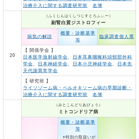
治療介入に関する調査研究班
名簿
（ふくじんはくしつじすとろふぃー）
副腎白質ジストロフィー
概要・診断基準
病気の解説
臨床調査個人票
等
【 関係学会 】
20
日本医学放射線学会
、
日本耳鼻咽喉科頭頸部外科
学会
、
日本神経学会
、
日本小児神経学会
、
日本先
天代謝異常学会
【 研究班 】
ライソゾーム病・ペルオキソーム病の早期診断・
治療介入に関する調査研究班
名簿
（みとこんどりあびょう）
ミトコンドリア病
概要・診断基準
等
※特別の取扱いが