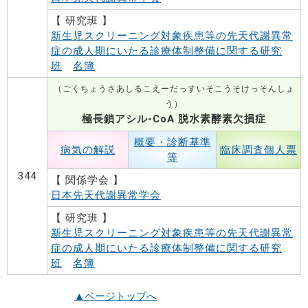
【 研究班 】
新生児スクリーニング対象疾患等の先天代謝異常
症の成人期にいたる診療体制整備に関する研究
班
名簿
（ごくちょうさあしるこえーだっすいそこうそけっそんしょ
う）
極長鎖アシル-CoA 脱水素酵素欠損症
概要・診断基準
病気の解説
臨床調査個人票
等
344
【 関係学会 】
日本先天代謝異常学会
【 研究班 】
新生児スクリーニング対象疾患等の先天代謝異常
症の成人期にいたる診療体制整備に関する研究
班
名簿
▲ページトップへ