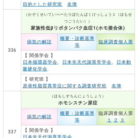
目的とした研究班
名簿
（かぞくせいていべーたりぽたんぱくけっしょう１（ほもせ
つごうたい））
家族性低βリポタンパク血症1(ホモ接合体)
概要・診断基準
病気の解説
臨床調査個人票
等
336
【 関係学会 】
日本循環器学会
、
日本先天代謝異常学会
、
日本動
脈硬化学会
【 研究班 】
原発性脂質異常症に関する調査研究班
名簿
（ほもしすちんにょうしょう）
ホモシスチン尿症
概要・診断基準
臨床調査個人票
病気の解説
等
１
２
３
【 関係学会 】
337
日本先天代謝異常学会