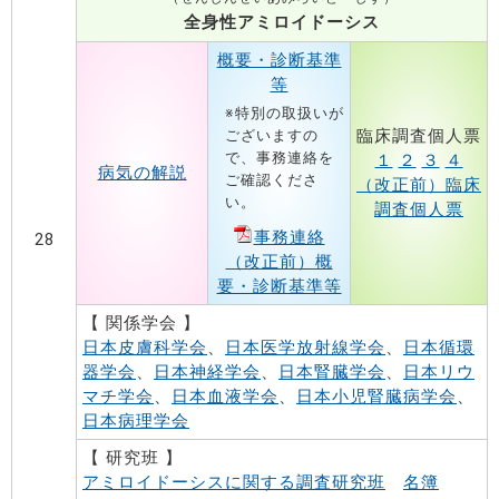
全身性アミロイドーシス
概要・診断基準
等
※特別の取扱いが
臨床調査個人票
ございますの
で、事務連絡を
１
２
３
４
病気の解説
ご確認くださ
（改正前）臨床
い。
調査個人票
事務連絡
28
（改正前）概
要・診断基準等
【 関係学会 】
日本皮膚科学会
、
日本医学放射線学会
、
日本循環
器学会
、
日本神経学会
、
日本腎臓学会
、
日本リウ
マチ学会
、
日本血液学会
、
日本小児腎臓病学会
、
日本病理学会
【 研究班 】
アミロイドーシスに関する調査研究班
名簿