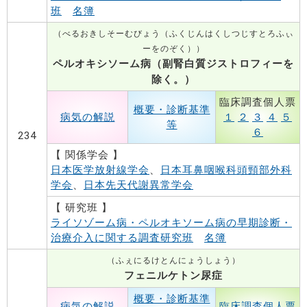
班
名簿
（べるおきしそーむびょう（ふくじんはくしつじすとろふぃ
ーをのぞく））
ペルオキシソーム病（副腎白質ジストロフィーを
除く。）
臨床調査個人票
概要・診断基準
病気の解説
１
２
３
４
５
等
６
234
【 関係学会 】
日本医学放射線学会
、
日本耳鼻咽喉科頭頸部外科
学会
、
日本先天代謝異常学会
【 研究班 】
ライソゾーム病・ペルオキソーム病の早期診断・
治療介入に関する調査研究班
名簿
（ふぇにるけとんにょうしょう）
フェニルケトン尿症
概要・診断基準
病気の解説
臨床調査個人票