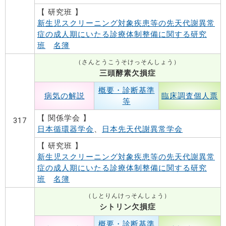
【 研究班 】
新生児スクリーニング対象疾患等の先天代謝異常
症の成人期にいたる診療体制整備に関する研究
班
名簿
（さんとうこうそけっそんしょう）
三頭酵素欠損症
概要・診断基準
病気の解説
臨床調査個人票
等
【 関係学会 】
317
日本循環器学会
、
日本先天代謝異常学会
【 研究班 】
新生児スクリーニング対象疾患等の先天代謝異常
症の成人期にいたる診療体制整備に関する研究
班
名簿
（しとりんけっそんしょう）
シトリン欠損症
概要・診断基準