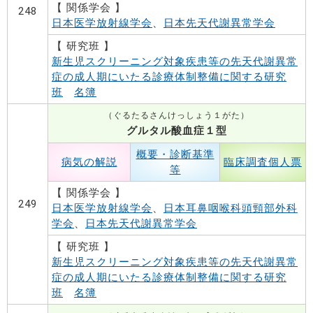
【 関係学会 】
248
日本医学放射線学会
、
日本先天代謝異常学会
【 研究班 】
新生児スクリーニング対象疾患等の先天代謝異常
症の成人期にいたる診療体制整備に関する研究
班
名簿
（ぐるたるさんけっしょう１がた）
グルタル酸血症１型
概要・診断基準
病気の解説
臨床調査個人票
等
【 関係学会 】
249
日本医学放射線学会
、
日本耳鼻咽喉科頭頸部外科
学会
、
日本先天代謝異常学会
【 研究班 】
新生児スクリーニング対象疾患等の先天代謝異常
症の成人期にいたる診療体制整備に関する研究
班
名簿