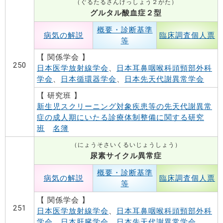
（ぐるたるさんけっしょう２がた）
グルタル酸血症２型
概要・診断基準
病気の解説
臨床調査個人票
等
【 関係学会 】
250
日本医学放射線学会
、
日本耳鼻咽喉科頭頸部外科
学会
、
日本循環器学会
、
日本先天代謝異常学会
【 研究班 】
新生児スクリーニング対象疾患等の先天代謝異常
症の成人期にいたる診療体制整備に関する研究
班
名簿
（にょうそさいくるいじょうしょう）
尿素サイクル異常症
概要・診断基準
病気の解説
臨床調査個人票
等
【 関係学会 】
251
日本医学放射線学会
、
日本耳鼻咽喉科頭頸部外科
学会
、
日本肝臓学会
、
日本先天代謝異常学会