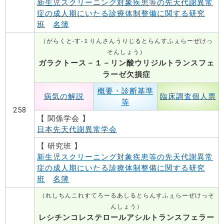
新生児スクリーニング対象疾患等の先天代謝異常
症の成人期にいたる診療体制整備に関する研究
班
名簿
（がらくと-す-１りんさんうりじるとらんすふぇらーぜけっ
そんしょう）
ガラクトース－１－リン酸ウリジルトランスフェ
ラーゼ欠損症
概要・診断基準
病気の解説
臨床調査個人票
等
258
【 関係学会 】
日本先天代謝異常学会
【 研究班 】
新生児スクリーニング対象疾患等の先天代謝異常
症の成人期にいたる診療体制整備に関する研究
班
名簿
（れしちんこれすてろーるあしるとらんすふぇらーぜけっそ
んしょう）
レシチンコレステロールアシルトランスフェラー