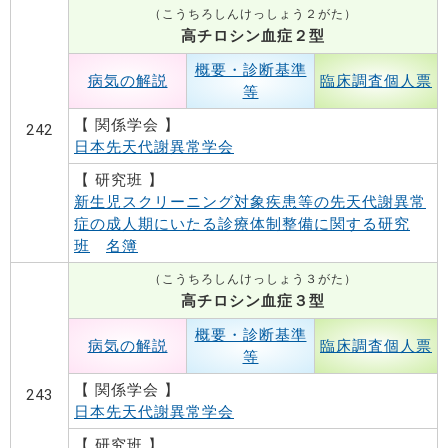
（こうちろしんけっしょう２がた）
高チロシン血症２型
概要・診断基準
病気の解説
臨床調査個人票
等
【 関係学会 】
242
日本先天代謝異常学会
【 研究班 】
新生児スクリーニング対象疾患等の先天代謝異常
症の成人期にいたる診療体制整備に関する研究
班
名簿
（こうちろしんけっしょう３がた）
高チロシン血症３型
概要・診断基準
病気の解説
臨床調査個人票
等
【 関係学会 】
243
日本先天代謝異常学会
【 研究班 】