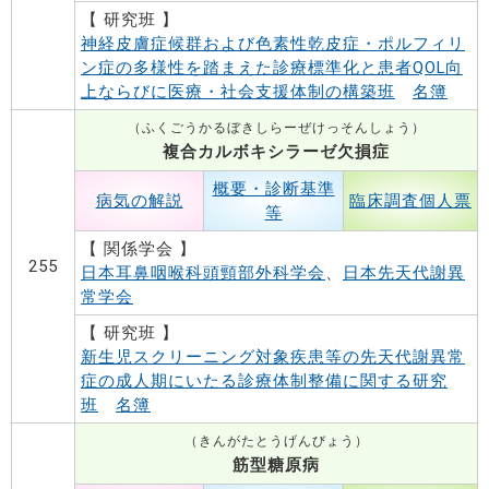
【 研究班 】
神経皮膚症候群および色素性乾皮症・ポルフィリ
ン症の多様性を踏まえた診療標準化と患者QOL向
上ならびに医療・社会支援体制の構築班
名簿
（ふくごうかるぼきしらーぜけっそんしょう）
複合カルボキシラーゼ欠損症
概要・診断基準
病気の解説
臨床調査個人票
等
【 関係学会 】
255
日本耳鼻咽喉科頭頸部外科学会
、
日本先天代謝異
常学会
【 研究班 】
新生児スクリーニング対象疾患等の先天代謝異常
症の成人期にいたる診療体制整備に関する研究
班
名簿
（きんがたとうげんびょう）
筋型糖原病