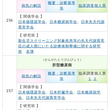
概要・診断基準
病気の解説
臨床調査個人票
等
【 関係学会 】
256
日本循環器学会
、
日本糖尿病学会
、
日本先天代謝
異常学会
【 研究班 】
新生児スクリーニング対象疾患等の先天代謝異常
症の成人期にいたる診療体制整備に関する研究
班
名簿
（かんがたとうげんびょう）
肝型糖原病
概要・診断基準
臨床調査個人票
病気の解説
等
１
２
【 関係学会 】
257
日本循環器学会
、
日本肝臓学会
、
日本糖尿病学
会
、
日本先天代謝異常学会
【 研究班 】