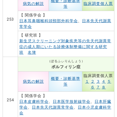
概要・診断基準
病気の解説
臨床調査個人票
等
【 関係学会 】
253
日本耳鼻咽喉科頭頸部外科学会
、
日本先天代謝異
常学会
【 研究班 】
新生児スクリーニング対象疾患等の先天代謝異常
症の成人期にいたる診療体制整備に関する研究
班
名簿
（ぽるふぃりんしょう）
ポルフィリン症
臨床調査個人票
概要・診断基準
病気の解説
１
２
３
４
５
等
６
７
８
【 関係学会 】
254
日本皮膚科学会
、
日本医学放射線学会
、
日本肝臓
学会
、
日本先天代謝異常学会
、
日本小児皮膚科学
会