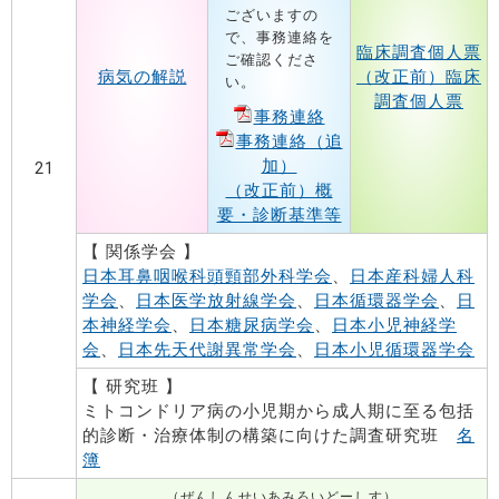
ございますの
で、事務連絡を
臨床調査個人票
ご確認くださ
病気の解説
（改正前）臨床
い。
調査個人票
事務連絡
事務連絡（追
加）
21
（改正前）概
要・診断基準等
【 関係学会 】
日本耳鼻咽喉科頭頸部外科学会
、
日本産科婦人科
学会
、
日本医学放射線学会
、
日本循環器学会
、
日
本神経学会
、
日本糖尿病学会
、
日本小児神経学
会
、
日本先天代謝異常学会
、
日本小児循環器学会
【 研究班 】
ミトコンドリア病の小児期から成人期に至る包括
的診断・治療体制の構築に向けた調査研究班
名
簿
（ぜんしんせいあみろいどーしす）