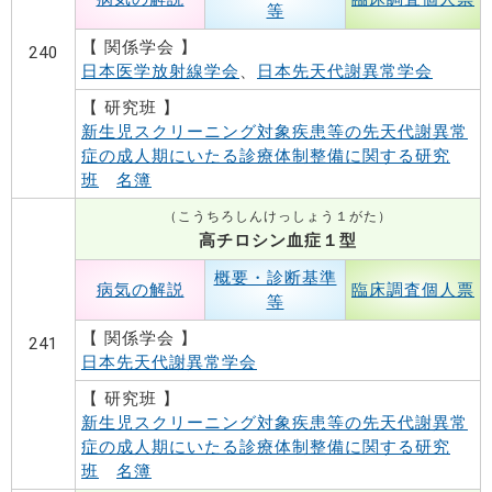
等
【 関係学会 】
240
日本医学放射線学会
、
日本先天代謝異常学会
【 研究班 】
新生児スクリーニング対象疾患等の先天代謝異常
症の成人期にいたる診療体制整備に関する研究
班
名簿
（こうちろしんけっしょう１がた）
高チロシン血症１型
概要・診断基準
病気の解説
臨床調査個人票
等
【 関係学会 】
241
日本先天代謝異常学会
【 研究班 】
新生児スクリーニング対象疾患等の先天代謝異常
症の成人期にいたる診療体制整備に関する研究
班
名簿