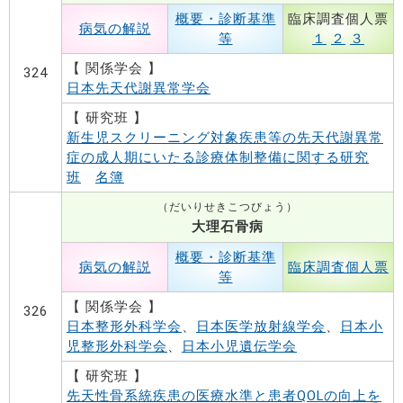
概要・診断基準
臨床調査個人票
病気の解説
等
１
２
３
【 関係学会 】
324
日本先天代謝異常学会
【 研究班 】
新生児スクリーニング対象疾患等の先天代謝異常
症の成人期にいたる診療体制整備に関する研究
班
名簿
（だいりせきこつびょう）
大理石骨病
概要・診断基準
病気の解説
臨床調査個人票
等
【 関係学会 】
326
日本整形外科学会
、
日本医学放射線学会
、
日本小
児整形外科学会
、
日本小児遺伝学会
【 研究班 】
先天性骨系統疾患の医療水準と患者QOLの向上を