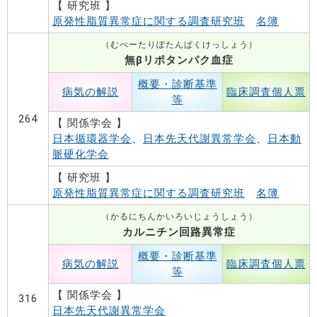
【 研究班 】
原発性脂質異常症に関する調査研究班
名簿
（むべーたりぽたんぱくけっしょう）
無βリポタンパク血症
概要・診断基準
病気の解説
臨床調査個人票
等
264
【 関係学会 】
日本循環器学会
、
日本先天代謝異常学会
、
日本動
脈硬化学会
【 研究班 】
原発性脂質異常症に関する調査研究班
名簿
（かるにちんかいろいじょうしょう）
カルニチン回路異常症
概要・診断基準
病気の解説
臨床調査個人票
等
【 関係学会 】
316
日本先天代謝異常学会