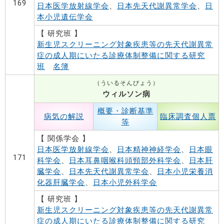
169
日本医学放射線学会
、
日本先天代謝異常学会
、
日
本小児遺伝学会
【 研究班 】
新生児スクリーニング対象疾患等の先天代謝異常
症の成人期にいたる診療体制整備に関する研究
班
名簿
（ういるそんびょう）
ウィルソン病
概要・診断基準
病気の解説
臨床調査個人票
等
【 関係学会 】
日本医学放射線学会
、
日本精神神経学会
、
日本眼
171
科学会
、
日本耳鼻咽喉科頭頸部外科学会
、
日本肝
臓学会
、
日本先天代謝異常学会
、
日本小児栄養消
化器肝臓学会
、
日本小児外科学会
【 研究班 】
新生児スクリーニング対象疾患等の先天代謝異常
症の成人期にいたる診療体制整備に関する研究