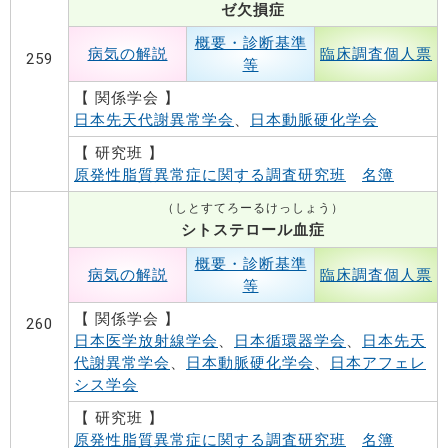
ゼ欠損症
概要・診断基準
病気の解説
臨床調査個人票
259
等
【 関係学会 】
日本先天代謝異常学会
、
日本動脈硬化学会
【 研究班 】
原発性脂質異常症に関する調査研究班
名簿
（しとすてろーるけっしょう）
シトステロール血症
概要・診断基準
病気の解説
臨床調査個人票
等
【 関係学会 】
260
日本医学放射線学会
、
日本循環器学会
、
日本先天
代謝異常学会
、
日本動脈硬化学会
、
日本アフェレ
シス学会
【 研究班 】
原発性脂質異常症に関する調査研究班
名簿