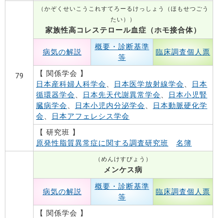
（かぞくせいこうこれすてろーるけっしょう（ほもせつごう
たい））
家族性高コレステロール血症（ホモ接合体）
概要・診断基準
病気の解説
臨床調査個人票
等
【 関係学会 】
79
日本産科婦人科学会
、
日本医学放射線学会
、
日本
循環器学会
、
日本先天代謝異常学会
、
日本小児腎
臓病学会
、
日本小児内分泌学会
、
日本動脈硬化学
会
、
日本アフェレシス学会
【 研究班 】
原発性脂質異常症に関する調査研究班
名簿
（めんけすびょう）
メンケス病
概要・診断基準
病気の解説
臨床調査個人票
等
【 関係学会 】