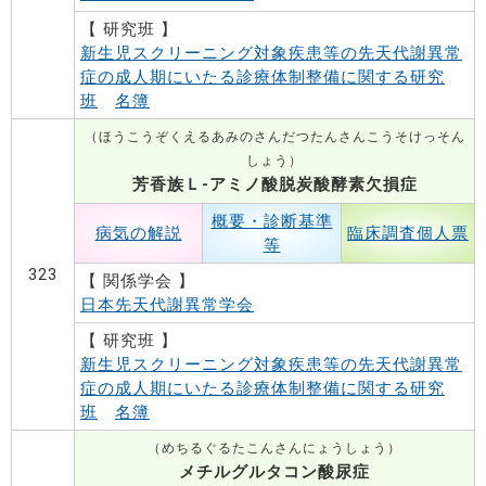
【 研究班 】
新生児スクリーニング対象疾患等の先天代謝異常
症の成人期にいたる診療体制整備に関する研究
班
名簿
（ほうこうぞくえるあみのさんだつたんさんこうそけっそん
しょう）
芳香族Ｌ-アミノ酸脱炭酸酵素欠損症
概要・診断基準
病気の解説
臨床調査個人票
等
323
【 関係学会 】
日本先天代謝異常学会
【 研究班 】
新生児スクリーニング対象疾患等の先天代謝異常
症の成人期にいたる診療体制整備に関する研究
班
名簿
（めちるぐるたこんさんにょうしょう）
メチルグルタコン酸尿症