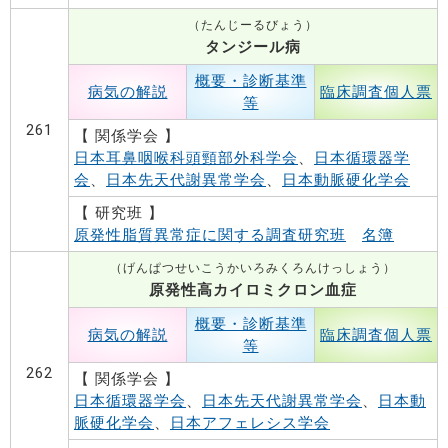
（たんじーるびょう）
タンジール病
概要・診断基準
病気の解説
臨床調査個人票
等
261
【 関係学会 】
日本耳鼻咽喉科頭頸部外科学会
、
日本循環器学
会
、
日本先天代謝異常学会
、
日本動脈硬化学会
【 研究班 】
原発性脂質異常症に関する調査研究班
名簿
（げんぱつせいこうかいろみくろんけっしょう）
原発性高カイロミクロン血症
概要・診断基準
病気の解説
臨床調査個人票
等
262
【 関係学会 】
日本循環器学会
、
日本先天代謝異常学会
、
日本動
脈硬化学会
、
日本アフェレシス学会