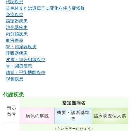
代謝疾患
染色体または遺伝子に変化を伴う症候群
免疫疾患
循環器疾患
消化器疾患
内分泌疾患
血液疾患
腎・泌尿器疾患
呼吸器疾患
皮膚・結合組織疾患
骨・関節疾患
聴覚・平衡機能疾患
視覚疾患
代謝疾患
指定難病名
告示
概要・診断基準
番号
病気の解説
臨床調査個人票
等
（らいそぞーむびょう）