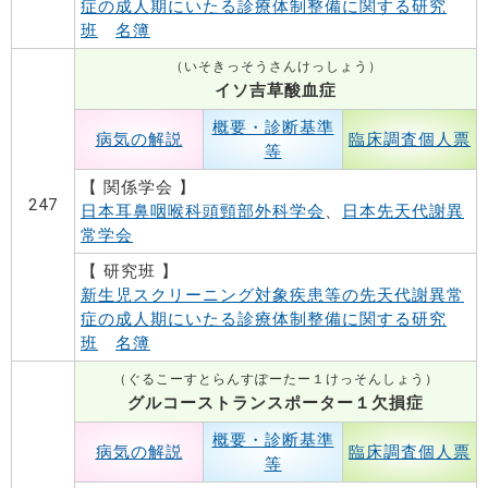
症の成人期にいたる診療体制整備に関する研究
班
名簿
（いそきっそうさんけっしょう）
イソ吉草酸血症
概要・診断基準
病気の解説
臨床調査個人票
等
【 関係学会 】
247
日本耳鼻咽喉科頭頸部外科学会
、
日本先天代謝異
常学会
【 研究班 】
新生児スクリーニング対象疾患等の先天代謝異常
症の成人期にいたる診療体制整備に関する研究
班
名簿
（ぐるこーすとらんすぽーたー１けっそんしょう）
グルコーストランスポーター１欠損症
概要・診断基準
病気の解説
臨床調査個人票
等