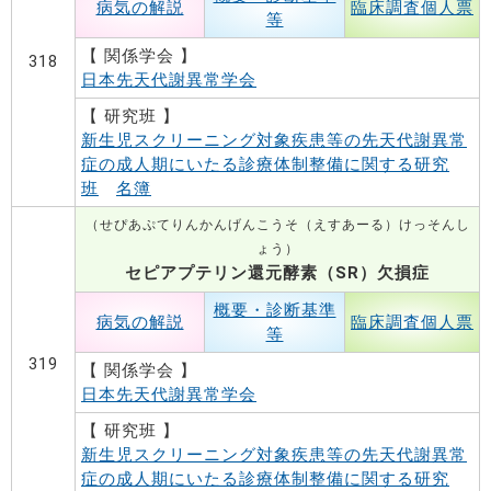
病気の解説
臨床調査個人票
等
【 関係学会 】
318
日本先天代謝異常学会
【 研究班 】
新生児スクリーニング対象疾患等の先天代謝異常
症の成人期にいたる診療体制整備に関する研究
班
名簿
（せぴあぷてりんかんげんこうそ（えすあーる）けっそんし
ょう）
セピアプテリン還元酵素（SR）欠損症
概要・診断基準
病気の解説
臨床調査個人票
等
319
【 関係学会 】
日本先天代謝異常学会
【 研究班 】
新生児スクリーニング対象疾患等の先天代謝異常
症の成人期にいたる診療体制整備に関する研究