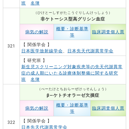
班
名簿
（ひけとーしすがたこうぐりしんけっしょう）
非ケトーシス型高グリシン血症
概要・診断基準
病気の解説
臨床調査個人票
等
【 関係学会 】
321
日本医学放射線学会
、
日本先天代謝異常学会
【 研究班 】
新生児スクリーニング対象疾患等の先天代謝異常
症の成人期にいたる診療体制整備に関する研究
班
名簿
（べーたけとちおらーぜけっそんしょう）
β―ケトチオラーゼ欠損症
概要・診断基準
病気の解説
臨床調査個人票
等
【 関係学会 】
322
日本先天代謝異常学会