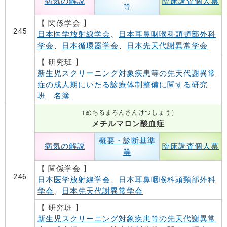
病気の解説
臨床調査個人票
等
【 関係学会 】
245
日本医学放射線学会
、
日本耳鼻咽喉科頭頸部外科
学会
、
日本循環器学会
、
日本先天代謝異常学会
【 研究班 】
新生児スクリーニング対象疾患等の先天代謝異常
症の成人期にいたる診療体制整備に関する研究
班
名簿
（めちるまろんさんけつしょう）
メチルマロン酸血症
概要・診断基準
病気の解説
臨床調査個人票
等
【 関係学会 】
246
日本医学放射線学会
、
日本耳鼻咽喉科頭頸部外科
学会
、
日本先天代謝異常学会
【 研究班 】
新生児スクリーニング対象疾患等の先天代謝異常