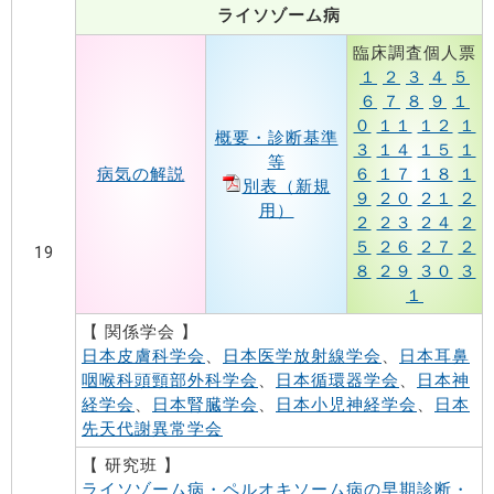
ライソゾーム病
臨床調査個人票
１
２
３
４
５
６
７
８
９
１
０
１１
１２
１
概要・診断基準
３
１４
１５
１
等
病気の解説
６
１７
１８
１
別表（新規
９
２０
２１
２
用）
２
２３
２４
２
５
２６
２７
２
19
８
２９
３０
３
１
【 関係学会 】
日本皮膚科学会
、
日本医学放射線学会
、
日本耳鼻
咽喉科頭頸部外科学会
、
日本循環器学会
、
日本神
経学会
、
日本腎臓学会
、
日本小児神経学会
、
日本
先天代謝異常学会
【 研究班 】
ライソゾーム病・ペルオキソーム病の早期診断・