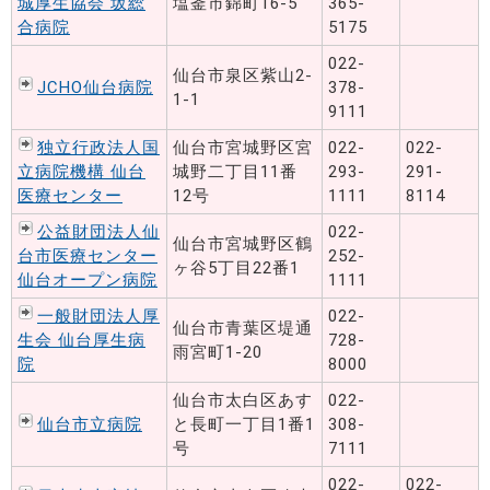
城厚生協会 坂総
塩釜市錦町16-5
365-
合病院
5175
022-
仙台市泉区紫山2-
JCHO仙台病院
378-
1-1
9111
独立行政法人国
仙台市宮城野区宮
022-
022-
立病院機構 仙台
城野二丁目11番
293-
291-
医療センター
12号
1111
8114
公益財団法人仙
022-
仙台市宮城野区鶴
台市医療センター
252-
ヶ谷5丁目22番1
仙台オープン病院
1111
一般財団法人厚
022-
仙台市青葉区堤通
生会 仙台厚生病
728-
雨宮町1-20
院
8000
仙台市太白区あす
022-
仙台市立病院
と長町一丁目1番1
308-
号
7111
022-
022-