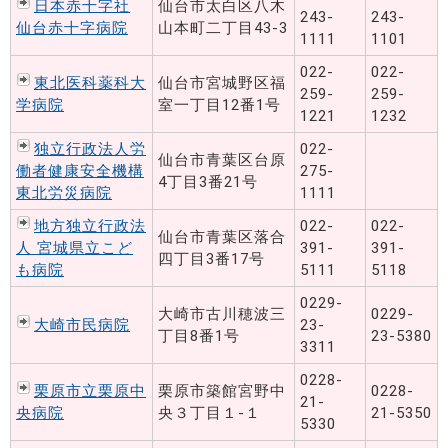
日本赤十字社
仙台市太白区八木
243-
243-
仙台赤十字病院
山本町二丁目43-3
1111
1101
022-
022-
東北医科薬科大
仙台市宮城野区福
259-
259-
学病院
室一丁目12番1号
1221
1232
独立行政法人労
022-
仙台市青葉区台原
働者健康安全機構
275-
4丁目3番21号
東北労災病院
1111
地方独立行政法
022-
022-
仙台市青葉区落合
人 宮城県立こど
391-
391-
四丁目3番17号
も病院
5111
5118
0229-
大崎市古川穂波三
0229-
大崎市民病院
23-
丁目8番1号
23-5380
3311
0228-
栗原市立栗原中
栗原市築館宮野中
0228-
21-
央病院
央３丁目１-１
21-5350
5330