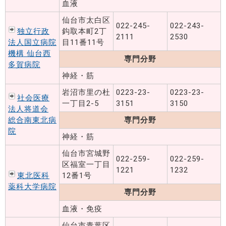
血液
仙台市太白区
022-245-
022-243-
独立行政
鈎取本町2丁
2111
2530
法人国立病院
目11番11号
機構 仙台西
専門分野
多賀病院
神経・筋
岩沼市里の杜
0223-23-
0223-23-
社会医療
一丁目2-5
3151
3150
法人将道会
総合南東北病
専門分野
院
神経・筋
仙台市宮城野
022-259-
022-259-
区福室一丁目
1221
1232
東北医科
12番1号
薬科大学病院
専門分野
血液・免疫
仙台市青葉区