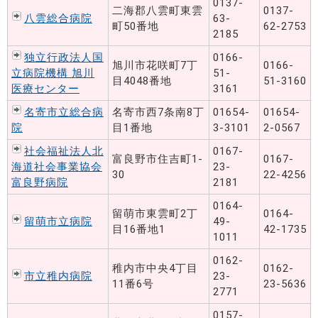
0137-
二海郡八雲町東雲
0137-
八雲総合病院
63-
町50番地
62-2753
2185
独立行政法人国
0166-
旭川市花咲町7丁
0166-
立病院機構 旭川
51-
目4048番地
51-3160
医療センター
3161
名寄市立総合病
名寄市西7条南8丁
01654-
01654-
院
目1番地
3-3101
2-0567
社会福祉法人北
0167-
富良野市住吉町1-
0167-
海道社会事業協会
23-
30
22-4256
富良野病院
2181
0164-
留萌市東雲町2丁
0164-
留萌市立病院
49-
目16番地1
42-1735
1011
0162-
稚内市中央4丁目
0162-
市立稚内病院
23-
11番6号
23-5636
2771
0157-