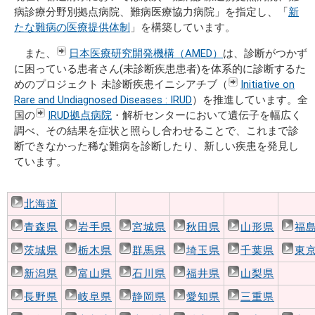
病診療分野別拠点病院、難病医療協力病院」を指定し、「
新
たな難病の医療提供体制
」を構築しています。
また、
日本医療研究開発機構（AMED）
は、診断がつかず
に困っている患者さん(未診断疾患患者)を体系的に診断するた
めのプロジェクト 未診断疾患イニシアチブ（
Initiative on
Rare and Undiagnosed Diseases : IRUD
）を推進しています。全
国の
IRUD拠点病院
・解析センターにおいて遺伝子を幅広く
調べ、その結果を症状と照らし合わせることで、これまで診
断できなかった稀な難病を診断したり、新しい疾患を発見し
ています。
北海道
青森県
岩手県
宮城県
秋田県
山形県
福
茨城県
栃木県
群馬県
埼玉県
千葉県
東
新潟県
富山県
石川県
福井県
山梨県
長野県
岐阜県
静岡県
愛知県
三重県