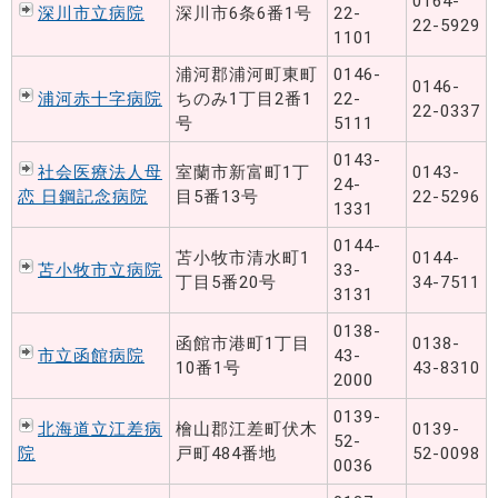
0164-
深川市立病院
深川市6条6番1号
22-
22-5929
1101
浦河郡浦河町東町
0146-
0146-
浦河赤十字病院
ちのみ1丁目2番1
22-
22-0337
号
5111
0143-
社会医療法人母
室蘭市新富町1丁
0143-
24-
恋 日鋼記念病院
目5番13号
22-5296
1331
0144-
苫小牧市清水町1
0144-
苫小牧市立病院
33-
丁目5番20号
34-7511
3131
0138-
函館市港町1丁目
0138-
市立函館病院
43-
10番1号
43-8310
2000
0139-
北海道立江差病
檜山郡江差町伏木
0139-
52-
院
戸町484番地
52-0098
0036