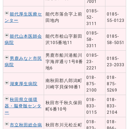
7001
0185-
能代厚生医療セ
能代市落合字上前
0185-
52-
ンター
田地内
55-0123
3111
0185-
能代山本医師会
能代市桧山字新田
0185-
58-
病院
沢105番地11
58-5051
3311
男鹿市船川港船川
0185-
男鹿みなと市民
0185-
字海岸通り1号8番
23-
病院
23-2033
地6
2221
018-
018-
南秋田郡八郎潟町
湖東厚生病院
875-
875-
川崎字貝保98番1
2100
5269
秋田県立循環
018-
018-
秋田市千秋久保田
器・脳脊髄センタ
833-
833-
町6番10号
ー
0115
2104
018-
018-
市立秋田総合病
秋田市川元松丘町
823-
866-