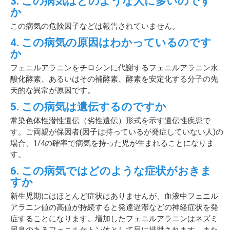
3. この病気はどのような人に多いのです
か
この病気の危険因子などは報告されていません。
4. この病気の原因はわかっているのです
か
フェニルアラニンをチロシンに代謝するフェニルアラニン水
酸化酵素、あるいはその補酵素、酵素を安定化する分子の先
天的な異常が原因です。
5. この病気は遺伝するのですか
常染色体性潜性遺伝（劣性遺伝）形式を示す遺伝性疾患で
す。ご両親が保因者(因子は持っているが発症していない人)の
場合、1/4の確率で病気を持った児が生まれることになりま
す。
6. この病気ではどのような症状がおきま
すか
新生児期にはほとんど症状はありませんが、血液中フェニル
アラニン値の高値が持続すると発達遅滞などの神経症状を発
症することになります。増加したフェニルアラニンはネズミ
尿臭のあるフェニルケトン体として尿に排泄されます。また