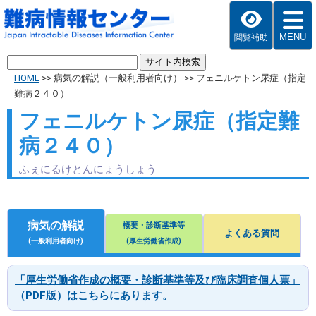
MENU
閲覧補助
HOME
>>
病気の解説（一般利用者向け）
>>
フェニルケトン尿症（指定
難病２４０）
フェニルケトン尿症（指定難
病２４０）
ふぇにるけとんにょうしょう
病気の解説
概要・診断基準等
よくある質問
(一般利用者向け)
(厚生労働省作成)
「厚生労働省作成の概要・診断基準等及び臨床調査個人票」
（PDF版）はこちらにあります。