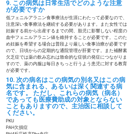
9. この病気は日常生活でどのような注意
が必要ですか
低フェニルアラニン食事療法が生涯にわたって必要なので、
注意深い食事療法を継続する必要があります。また女性では
妊娠する前から出産するまでの間、胎児に影響しない程度の
血中フェニルアラニン値を維持することが必要です。このた
め妊娠を希望する場合は普段より厳しい食事治療が必要です
ので、日頃からの定期的な通院管理が肝要です。また補酵素
欠乏症では薬の飲み忘れは致命的な症状の発症につながりま
すので、薬の内服は毎日きちっと行うよう患児に対する教育
が必要です。
10. 次の病名はこの病気の別名又はこの病
気に含まれる、あるいは深く関連する病
名です。 ただし、これらの病気（病名）
であっても医療費助成の対象とならない
こともありますので、主治医に相談して
ください。
PKU
PAH欠損症
BH4反応性高Phe血症