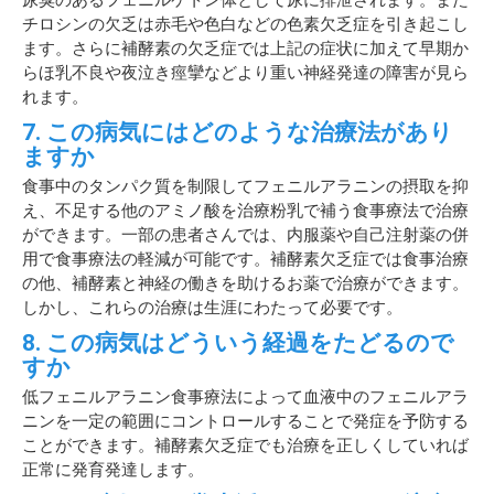
チロシンの欠乏は赤毛や色白などの色素欠乏症を引き起こし
ます。さらに補酵素の欠乏症では上記の症状に加えて早期か
らほ乳不良や夜泣き痙攣などより重い神経発達の障害が見ら
れます。
7. この病気にはどのような治療法があり
ますか
食事中のタンパク質を制限してフェニルアラニンの摂取を抑
え、不足する他のアミノ酸を治療粉乳で補う食事療法で治療
ができます。一部の患者さんでは、内服薬や自己注射薬の併
用で食事療法の軽減が可能です。補酵素欠乏症では食事治療
の他、補酵素と神経の働きを助けるお薬で治療ができます。
しかし、これらの治療は生涯にわたって必要です。
8. この病気はどういう経過をたどるので
すか
低フェニルアラニン食事療法によって血液中のフェニルアラ
ニンを一定の範囲にコントロールすることで発症を予防する
ことができます。補酵素欠乏症でも治療を正しくしていれば
正常に発育発達します。