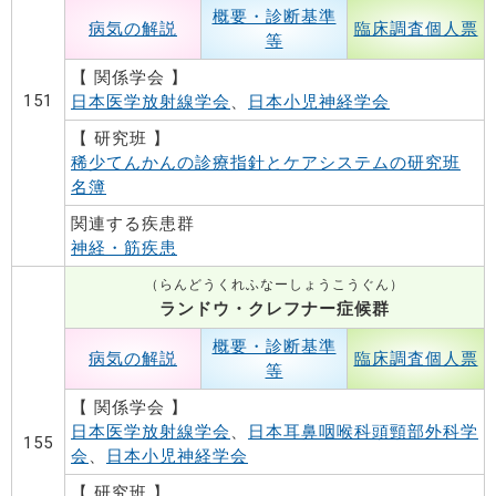
概要・診断基準
病気の解説
臨床調査個人票
等
【 関係学会 】
151
日本医学放射線学会
、
日本小児神経学会
【 研究班 】
稀少てんかんの診療指針とケアシステムの研究班
名簿
関連する疾患群
神経・筋疾患
（らんどうくれふなーしょうこうぐん）
ランドウ・クレフナー症候群
概要・診断基準
病気の解説
臨床調査個人票
等
【 関係学会 】
日本医学放射線学会
、
日本耳鼻咽喉科頭頸部外科学
155
会
、
日本小児神経学会
【 研究班 】