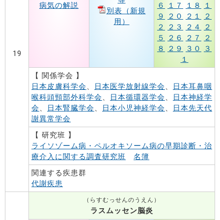
等
病気の解説
６
１７
１８
１
別表（新規
９
２０
２１
２
用）
２
２３
２４
２
５
２６
２７
２
８
２９
３０
３
19
１
【 関係学会 】
日本皮膚科学会
、
日本医学放射線学会
、
日本耳鼻咽
喉科頭頸部外科学会
、
日本循環器学会
、
日本神経学
会
、
日本腎臓学会
、
日本小児神経学会
、
日本先天代
謝異常学会
【 研究班 】
ライソゾーム病・ペルオキソーム病の早期診断・治
療介入に関する調査研究班
名簿
関連する疾患群
代謝疾患
（らすむっせんのうえん）
ラスムッセン脳炎