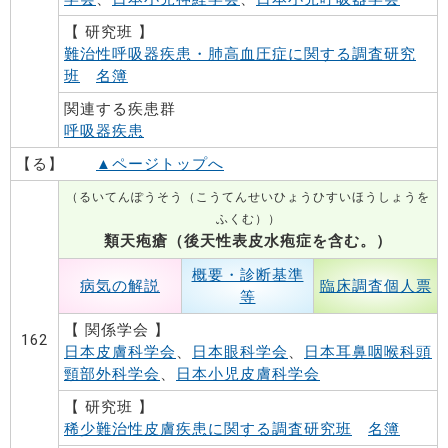
【 研究班 】
難治性呼吸器疾患・肺高血圧症に関する調査研究
班
名簿
関連する疾患群
呼吸器疾患
【る】
▲ページトップへ
（るいてんぽうそう（こうてんせいひょうひすいほうしょうを
ふくむ））
類天疱瘡（後天性表皮水疱症を含む。）
概要・診断基準
病気の解説
臨床調査個人票
等
【 関係学会 】
162
日本皮膚科学会
、
日本眼科学会
、
日本耳鼻咽喉科頭
頸部外科学会
、
日本小児皮膚科学会
【 研究班 】
稀少難治性皮膚疾患に関する調査研究班
名簿