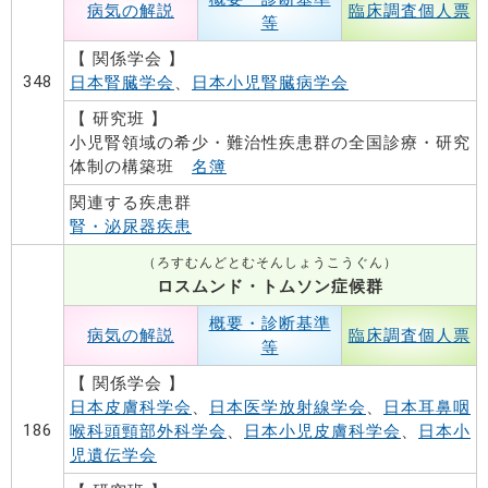
病気の解説
臨床調査個人票
等
【 関係学会 】
348
日本腎臓学会
、
日本小児腎臓病学会
【 研究班 】
小児腎領域の希少・難治性疾患群の全国診療・研究
体制の構築班
名簿
関連する疾患群
腎・泌尿器疾患
（ろすむんどとむそんしょうこうぐん）
ロスムンド・トムソン症候群
概要・診断基準
病気の解説
臨床調査個人票
等
【 関係学会 】
日本皮膚科学会
、
日本医学放射線学会
、
日本耳鼻咽
186
喉科頭頸部外科学会
、
日本小児皮膚科学会
、
日本小
児遺伝学会