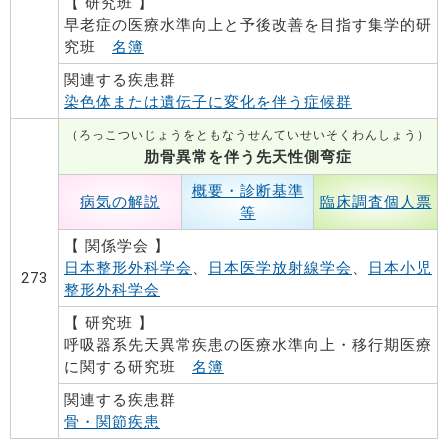
【 研究班 】
早老症の医療水準向上と予後改善を目指す集学的研
究班
名簿
関連する疾患群
染色体または遺伝子に変化を伴う症候群
（ろっこついじょうをともなうせんていせいそくわんしょう）
肋骨異常を伴う先天性側弯症
概要・診断基準
病気の解説
臨床調査個人票
等
【 関係学会 】
日本整形外科学会
、
日本医学放射線学会
、
日本小児
273
整形外科学会
【 研究班 】
呼吸器系先天異常疾患の医療水準向上・移行期医療
に関する研究班
名簿
関連する疾患群
骨・関節疾患