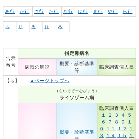
あ行
か行
さ行
た行
な行
は行
ま行
や行
ら行
ら
り
る
れ
ろ
指定難病名
告示
概要・診断基準
番号
病気の解説
臨床調査個人票
等
【ら】
▲ページトップへ
（らいそぞーむびょう）
ライソゾーム病
臨床調査個人票
１
２
３
４
５
６
７
８
９
１
０
１１
１２
１
概要・診断基準
３
１４
１５
１