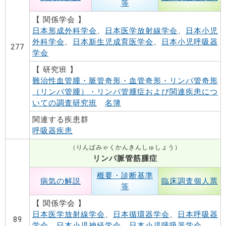
等
【 関係学会 】
日本形成外科学会
、
日本医学放射線学会
、
日本小児
外科学会
、
日本新生児成育医学会
、
日本小児呼吸器
277
学会
【 研究班 】
難治性血管腫・脈管奇形・血管奇形・リンパ管奇形
（リンパ管腫）・リンパ管腫症および関連疾患につ
いての調査研究班
名簿
関連する疾患群
呼吸器疾患
（りんぱみゃくかんきんしゅしょう）
リンパ脈管筋腫症
概要・診断基準
病気の解説
臨床調査個人票
等
【 関係学会 】
日本医学放射線学会
、
日本循環器学会
、
日本呼吸器
89
学会
、
日本小児神経学会
、
日本小児呼吸器学会