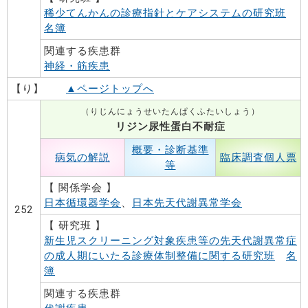
稀少てんかんの診療指針とケアシステムの研究班
名簿
関連する疾患群
神経・筋疾患
【り】
▲ページトップへ
（りじんにょうせいたんぱくふたいしょう）
リジン尿性蛋白不耐症
概要・診断基準
病気の解説
臨床調査個人票
等
【 関係学会 】
日本循環器学会
、
日本先天代謝異常学会
252
【 研究班 】
新生児スクリーニング対象疾患等の先天代謝異常症
の成人期にいたる診療体制整備に関する研究班
名
簿
関連する疾患群