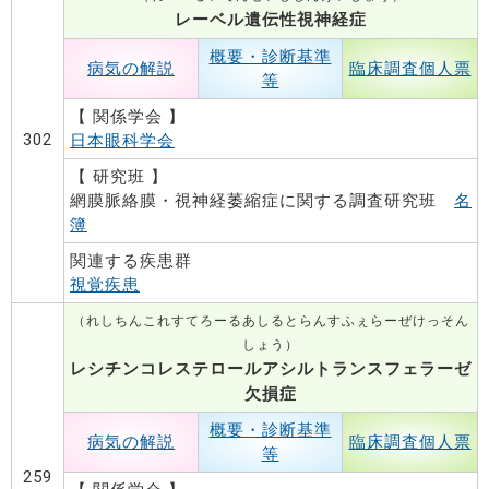
レーベル遺伝性視神経症
概要・診断基準
病気の解説
臨床調査個人票
等
【 関係学会 】
302
日本眼科学会
【 研究班 】
網膜脈絡膜・視神経萎縮症に関する調査研究班
名
簿
関連する疾患群
視覚疾患
（れしちんこれすてろーるあしるとらんすふぇらーぜけっそん
しょう）
レシチンコレステロールアシルトランスフェラーゼ
欠損症
概要・診断基準
病気の解説
臨床調査個人票
等
259