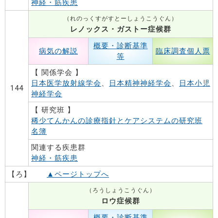
神経・筋疾患
（れのっくすがすとーしょうこうぐん）
レノックス・ガストー症候群
概要・診断基準
病気の解説
臨床調査個人票
等
【 関係学会 】
日本医学放射線学会
、
日本精神神経学会
、
日本小児
144
神経学会
【 研究班 】
稀少てんかんの診療指針とケアシステムの研究班
名簿
関連する疾患群
神経・筋疾患
【ろ】
▲ページトップへ
（ろうしょうこうぐん）
ロウ症候群
概要・診断基準