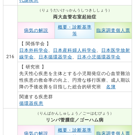
代謝疾患
（りょうだいけっかんうしつきししょう）
両大血管右室起始症
概要・診断基準
病気の解説
臨床調査個人票
等
【 関係学会 】
日本外科学会
、
日本産科婦人科学会
、
日本医学放射
216
線学会
、
日本循環器学会
、
日本小児循環器学会
【 研究班 】
先天性心疾患を主体とする小児期発症の心血管難治
性疾患の救命率の向上、円滑な移行医療、成人期以
降の予後改善を目指した総合的研究班
名簿
関連する疾患群
循環器疾患
（りんぱかんしゅしょう／ごーはむびょう）
リンパ管腫症／ゴーハム病
概要・診断基準
病気の解説
臨床調査個人票