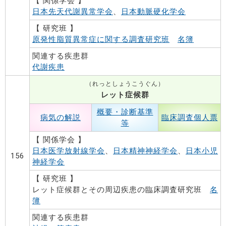
【 関係学会 】
日本先天代謝異常学会
、
日本動脈硬化学会
【 研究班 】
原発性脂質異常症に関する調査研究班
名簿
関連する疾患群
代謝疾患
（れっとしょうこうぐん）
レット症候群
概要・診断基準
病気の解説
臨床調査個人票
等
【 関係学会 】
日本医学放射線学会
、
日本精神神経学会
、
日本小児
156
神経学会
【 研究班 】
レット症候群とその周辺疾患の臨床調査研究班
名
簿
関連する疾患群