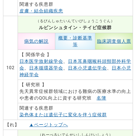
関連する疾患群
皮膚・結合組織疾患
（るびんしゅたいんていびしょうこうぐん）
ルビンシュタイン・テイビ症候群
概要・診断基準
病気の解説
臨床調査個人票
等
【 関係学会 】
日本医学放射線学会
、
日本耳鼻咽喉科頭頸部外科学
102
会
、
日本循環器学会
、
日本小児遺伝学会
、
日本小児
神経学会
【 研究班 】
先天異常症候群領域における難病の医療水準の向上
や患者のQOL向上に資する研究班
名簿
関連する疾患群
染色体または遺伝子に変化を伴う症候群
【れ】
▲ページトップへ
（れーべるいでんせいししんけいしょう）