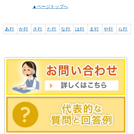
▲ページトップへ
あ行
か行
さ行
た行
な行
は行
ま行
や行
ら行