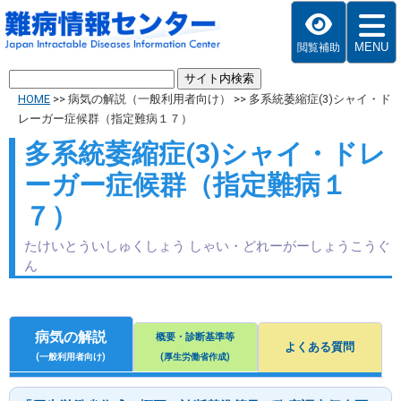
MENU
閲覧補助
HOME
>>
病気の解説（一般利用者向け）
>>
多系統萎縮症(3)シャイ・ド
レーガー症候群（指定難病１７）
多系統萎縮症(3)シャイ・ドレ
ーガー症候群（指定難病１
７）
たけいとういしゅくしょう しゃい・どれーがーしょうこうぐ
ん
病気の解説
概要・診断基準等
よくある質問
(一般利用者向け)
(厚生労働省作成)