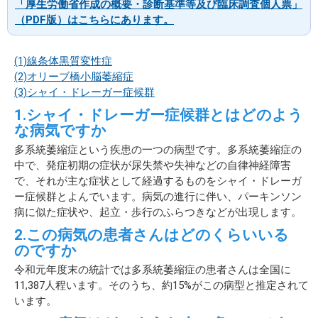
「厚生労働省作成の概要・診断基準等及び臨床調査個人票」
（PDF版）はこちらにあります。
(1)線条体黒質変性症
(2)オリーブ橋小脳萎縮症
(3)シャイ・ドレーガー症候群
1.シャイ・ドレーガー症候群とはどのよう
な病気ですか
多系統萎縮症という疾患の一つの病型です。多系統萎縮症の
中で、発症初期の症状が尿失禁や失神などの自律神経障害
で、それが主な症状として経過するものをシャイ・ドレーガ
ー症候群とよんでいます。病気の進行に伴い、パーキンソン
病に似た症状や、起立・歩行のふらつきなどが出現します。
2.この病気の患者さんはどのくらいいる
のですか
令和元年度末の統計では多系統萎縮症の患者さんは全国に
11,387人程います。そのうち、約15%がこの病型と推定されて
います。