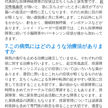
代表的な自律神経障害の症状は立ちくらみと尿失禁です。
起
立性低血圧
が強いと、急に立ち上がったときに血圧が下がり
脳への血流が一過性に乏しくなります。そのため急に目の前
が暗くなり、強い虚脱感と共に失神します。これ以外にも汗
をかかない、鼾をかく、睡眠時無呼吸、インポテンスなどが
あります。シャイ・ドレーガー症候群では、これら自律神経
障害に続いて小脳障害やパーキンソン症状が後から加わって
きます。
7.この病気にはどのような治療法がありま
すか
病気の進行を止める治療は確立していません。それぞれの症
状に対する治療を行います。しかし、起立性低血圧、排尿障
害、パーキンソニズムなどの症状についてはいろいろな薬が
あります。適切に用いるとこれらの症状が軽くなるものがあ
ります。立ちくらみによる失神や転倒の起きやすい状況に注
意して生活することも大切です。薬の効かない排尿障害には
時間をきめてカテーテルで自己導尿することもあります。排
尿障害、特に尿失禁は社会活動に大きな障害となります。ま
た尿路感染の誘因ともなります。排尿管理については泌尿器
科医師も含めて専門医の助言を得ることが大切です。適度な