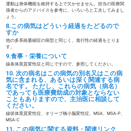
運動は身体機能を維持する上で欠かせません。担当の医療関
係者からのアドバイスを参考に、いろいろと工夫してみまし
ょう。
8.この病気はどういう経過をたどるので
すか
他の多系統萎縮症の病型と同じく、進行性の経過をとりま
す。
9.食事・栄養について
線条体黒質変性症と同じですので、参照してください。
10. 次の病名はこの病気の別名又はこの病
気に含まれる、あるいは深く関連する病
名です。 ただし、これらの病気（病名）
であっても医療費助成の対象とならない
こともありますので、主治医に相談して
ください。
線状体黒質変性症、オリーブ橋小脳変性症、MSA、MSA-P、
MSA-C
11. この病気に関する資料・関連リンク