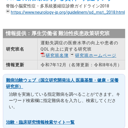
脊髄小脳変性症・多系統萎縮症診療ガイドライン2018
https://www.neurology-jp.org/guidelinem/sd_mst_2018.html
情報提供：厚生労働省 難治性疾患政策研究班
運動失調症の医療水準の向上や患者の
研究班名
QOL 向上に資する研究班
研究班名簿
研究班ホームページ
情報更新
令和7年12月（名簿更新：令和8年6月）
難病治験ウェブ（国立研究開発法人 医薬基盤・健康・栄養
研究所）
治験を実施している指定難病を調べることができます。キ
ーワード検索欄に指定難病名を入力し、検索してくださ
い。
治験・臨床研究情報検索サイト一覧