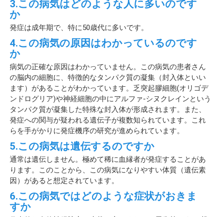
3.この病気はどのような人に多いのです
か
発症は成年期で、特に50歳代に多いです。
4.この病気の原因はわかっているのです
か
病気の正確な原因はわかっていません。この病気の患者さん
の脳内の細胞に、特徴的なタンパク質の凝集（封入体といい
ます）があることがわかっています。乏突起膠細胞(オリゴデ
ンドログリア)や神経細胞の中にアルファ-シヌクレインという
タンパク質が凝集した特殊な封入体が形成されます。また、
発症への関与が疑われる遺伝子が複数知られています。これ
らを手がかりに発症機序の研究が進められています。
5.この病気は遺伝するのですか
通常は遺伝しません。極めて稀に血縁者が発症することがあ
ります。このことから、この病気になりやすい体質（遺伝素
因）があると想定されています。
6.この病気ではどのような症状がおきま
すか