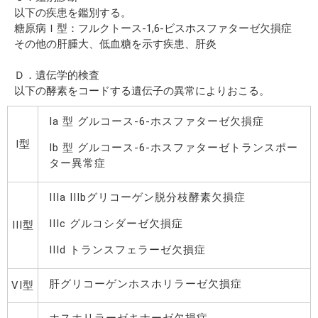
以下の疾患を鑑別する。
糖原病Ｉ型：フルクトース-1,6-ビスホスファターゼ欠損症
その他の肝腫大、低血糖を示す疾患、肝炎
Ｄ．遺伝学的検査
以下の酵素をコードする遺伝子の異常によりおこる。
Ia 型 グルコース-6-ホスファターゼ欠損症
I型
Ib 型 グルコース-6-ホスファターゼトランスポー
ター異常症
IIIa IIIbグリコーゲン脱分枝酵素欠損症
IIIc グルコシダーゼ欠損症
III型
IIId トランスフェラーゼ欠損症
肝グリコーゲンホスホリラーゼ欠損症
VI型
ホスホリラーゼキナーゼ欠損症