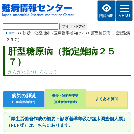
MENU
閲覧補助
HOME
>>
診断・治療指針（医療従事者向け）
>>
肝型糖原病（指定難病
２５７）
肝型糖原病（指定難病２５
７）
かんがたとうげんびょう
病気の解説
概要・診断基準等
よくある質問
(一般利用者向け)
(厚生労働省作成)
「厚生労働省作成の概要・診断基準等及び臨床調査個人票」
（PDF版）はこちらにあります。