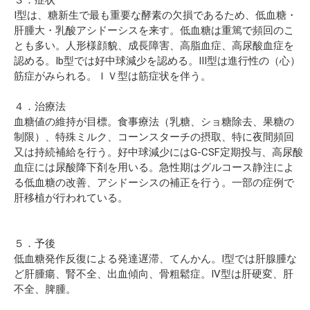
I型は、糖新生で最も重要な酵素の欠損であるため、低血糖・
肝腫大・乳酸アシドーシスを来す。低血糖は重篤で頻回のこ
とも多い。人形様顔貌、成長障害、高脂血症、高尿酸血症を
認める。Ib型では好中球減少を認める。III型は進行性の（心）
筋症がみられる。ＩＶ型は筋症状を伴う。
４．治療法
血糖値の維持が目標。食事療法（乳糖、ショ糖除去、果糖の
制限）、特殊ミルク、コーンスターチの摂取、特に夜間頻回
又は持続補給を行う。好中球減少にはG-CSF定期投与、高尿酸
血症には尿酸降下剤を用いる。急性期はグルコース静注によ
る低血糖の改善、アシドーシスの補正を行う。一部の症例で
肝移植が行われている。
５．予後
低血糖発作反復による発達遅滞、てんかん。I型では肝腺腫な
ど肝腫瘍、腎不全、出血傾向、骨粗鬆症。IV型は肝硬変、肝
不全、脾腫。