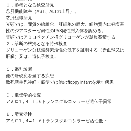
１．参考となる検査所見
①肝機能障害（AST、ALTの上昇）。
②肝組織所見
光顕では、間質の線維化、肝細胞の腫大、細胞質内に好塩基
性のジアスターゼ耐性のPAS陽性封入体を認める。
電顕ではアミロペクチン様グリコーゲンが凝集蓄積する。
２．診断の根拠となる特殊検査
グリコーゲン分枝鎖酵素活性の低下を証明する（赤血球又は
肝臓）又は、遺伝子検査。
Ｃ．鑑別診断
他の肝硬変を呈する疾患
致死新生児神経・筋型では他のfloppy infantを示す疾患
Ｄ．遺伝学的検査
アミロ1，4→1，6トランスグルコシラーゼ遺伝子異常
Ｅ．酵素活性
アミロ1，4→1，6トランスグルコシラーゼ活性低下