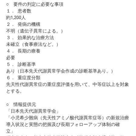
○ 要件の判定に必要な事項
１． 患者数
約1,200人
２． 発病の機構
不明（遺伝子異常による。）
３． 効果的な治療方法
未確立（食事療法など。）
４． 長期の療養
必要
５． 診断基準
あり（日本先天代謝異常学会作成の診断基準あり。）
６． 重症度分類
先天性代謝異常症の重症度評価を用いて、中等症以上を対象
とする。
○ 情報提供元
「日本先天代謝異常学会」
「小児希少難病（先天性アミノ酸代謝異常症等）の新規治療
導入状況と実態の把握及び長期フォローアップ体制の確
立」