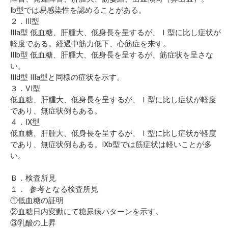
Ib型では易感染性を認めることがある。
２．III型
IIIa型 低血糖、肝腫大、低身長を呈するが、Ｉ型に比し症状が
軽度である。経過中筋力低下、心筋症を来す。
IIIb型 低血糖、肝腫大、低身長を呈するが、筋症状を呈さな
い。
IIId型 IIIa型と同様の症状を示す。
３．VI型
低血糖、肝腫大、低身長を呈するが、Ｉ型に比し症状が軽度
であり、無症状例もある。
４．IX型
低血糖、肝腫大、低身長を呈するが、Ｉ型に比し症状が軽度
であり、無症状例もある。IXb型では筋症状は軽いことが多
い。
Ｂ．検査所見
１． 参考となる検査所見
①低血糖の証明
②血糖日内変動にて糖尿病パターンを示す。
③乳酸の上昇