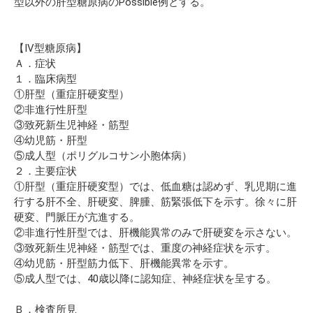
型以外の肝型糖原病のPossible例とする。
【IV型糖原病】
Ａ．症状
１．臨床病型
①肝型（重症肝硬変型）
②非進行性肝型
③致死新生児神経・筋型
④幼児筋・肝型
⑤成人型（ポリグルコサン小胞体病）
２．主要症状
①肝型（重症肝硬変型）では、低血糖は認めず、乳児期に進
行する肝不全、肝硬変、脾腫、筋緊張低下を示す。徐々に肝
硬変、門脈圧が亢進する。
②非進行性肝型では、肝機能異常のみで肝硬変を示さない。
③致死新生児神経・筋型では、重度の神経症状を示す。
④幼児筋・肝型筋力低下、肝機能異常を示す。
⑤成人型では、40歳以降に認知症、神経症状を呈する。
Ｂ．検査所見