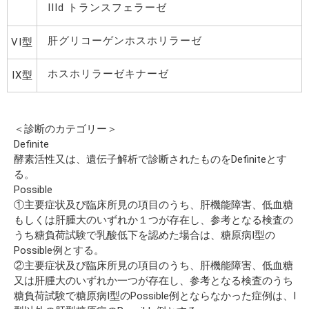
IIId トランスフェラーゼ
肝グリコーゲンホスホリラーゼ
VI型
ホスホリラーゼキナーゼ
IX型
＜診断のカテゴリー＞
Definite
酵素活性又は、遺伝子解析で診断されたものをDefiniteとす
る。
Possible
①主要症状及び臨床所見の項目のうち、肝機能障害、低血糖
もしくは肝腫大のいずれか１つが存在し、参考となる検査の
うち糖負荷試験で乳酸低下を認めた場合は、糖原病I型の
Possible例とする。
②主要症状及び臨床所見の項目のうち、肝機能障害、低血糖
又は肝腫大のいずれか一つが存在し、参考となる検査のうち
糖負荷試験で糖原病I型のPossible例とならなかった症例は、I