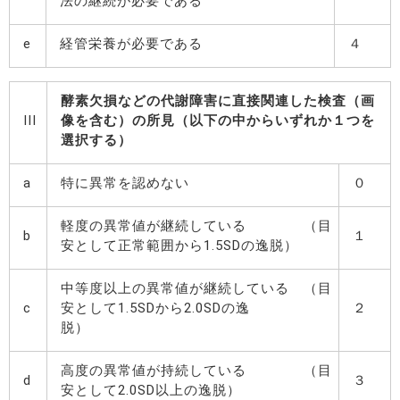
法の継続が必要である
e
経管栄養が必要である
４
酵素欠損などの代謝障害に直接関連した検査（画
III
像を含む）の所見（以下の中からいずれか１つを
選択する）
a
特に異常を認めない
０
軽度の異常値が継続している （目
b
１
安として正常範囲から1.5SDの逸脱）
中等度以上の異常値が継続している （目
c
安として1.5SDから2.0SDの逸
２
脱）
高度の異常値が持続している （目
d
３
安として2.0SD以上の逸脱）