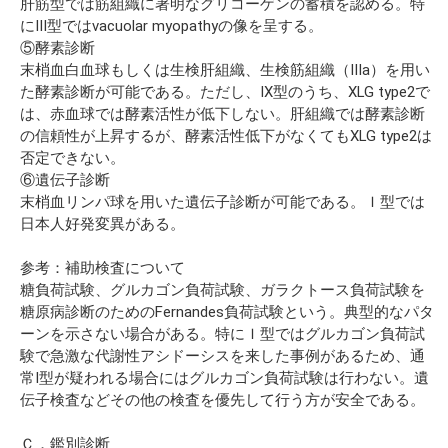
肝筋型では筋組織に著明なグリコーゲンの蓄積を認める。特
にIII型ではvacuolar myopathyの像を呈する。
⑤酵素診断
末梢血白血球もしくは生検肝組織、生検筋組織（IIIa）を用い
た酵素診断が可能である。ただし、IX型のうち、XLG type2で
は、赤血球では酵素活性が低下しない。肝組織では酵素診断
の信頼性が上昇するが、酵素活性低下がなくてもXLG type2は
否定できない。
⑥遺伝子診断
末梢血リンパ球を用いた遺伝子診断が可能である。Ｉ型では
日本人好発変異がある。
参考：補助検査について
糖負荷試験、グルカゴン負荷試験、ガラクトース負荷試験を
糖原病診断のためのFernandes負荷試験という。典型的なパタ
ーンを示さない場合がある。特にＩ型ではグルカゴン負荷試
験で急激な代謝性アシドーシスを来した事例があるため、通
常I型が疑われる場合にはグルカゴン負荷試験は行わない。遺
伝子検査などその他の検査を優先して行う方が安全である。
Ｃ．鑑別診断