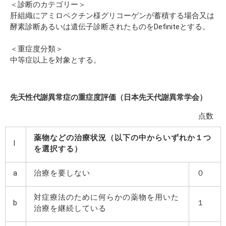
＜診断のカテゴリー＞
肝組織にアミロペクチン様グリコーゲンが蓄積する場合又は
酵素診断あるいは遺伝子診断されたものをDefiniteとする。
＜重症度分類＞
中等症以上を対象とする。
先天性代謝異常症の重症度評価（日本先天代謝異常学会）
点数
薬物などの治療状況（以下の中からいずれか１つ
I
を選択する）
a
治療を要しない
０
対症療法のために何らかの薬物を用いた
b
１
治療を継続している