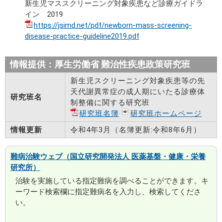
新生児マススクリーニング対象疾患など診療ガイドラ
イン 2019
https://jsimd.net/pdf/newborn-mass-screening-
disease-practice-guideline2019.pdf
情報提供：厚生労働省 難治性疾患政策研究班
新生児スクリーニング対象疾患等の先
天代謝異常症の成人期にいたる診療体
研究班名
制整備に関する研究班
研究班名簿
研究班ホームページ
情報更新
令和4年3月（名簿更新:令和8年6月）
難病治験ウェブ（国立研究開発法人 医薬基盤・健康・栄養
研究所）
治験を実施している指定難病を調べることができます。キ
ーワード検索欄に指定難病名を入力し、検索してくださ
い。