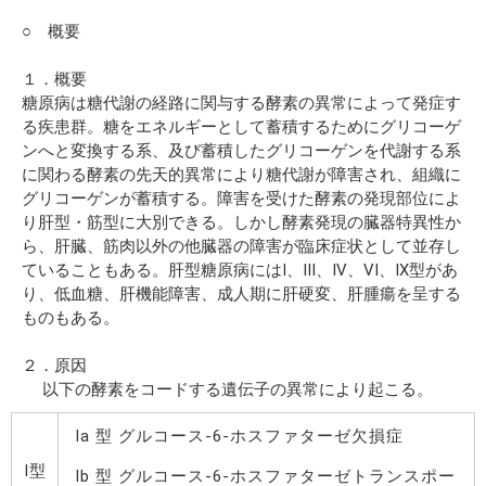
○ 概要
１．概要
糖原病は糖代謝の経路に関与する酵素の異常によって発症す
る疾患群。糖をエネルギーとして蓄積するためにグリコーゲ
ンへと変換する系、及び蓄積したグリコーゲンを代謝する系
に関わる酵素の先天的異常により糖代謝が障害され、組織に
グリコーゲンが蓄積する。障害を受けた酵素の発現部位によ
り肝型・筋型に大別できる。しかし酵素発現の臓器特異性か
ら、肝臓、筋肉以外の他臓器の障害が臨床症状として並存し
ていることもある。肝型糖原病にはI、III、IV、VI、IX型があ
り、低血糖、肝機能障害、成人期に肝硬変、肝腫瘍を呈する
ものもある。
２．原因
以下の酵素をコードする遺伝子の異常により起こる。
Ia 型 グルコース-6-ホスファターゼ欠損症
I型
Ib 型 グルコース-6-ホスファターゼトランスポー