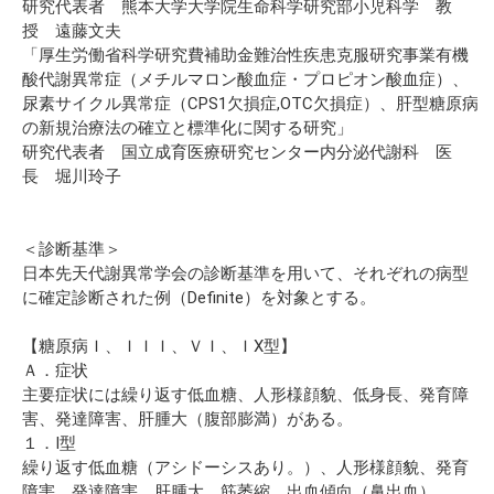
研究代表者 熊本大学大学院生命科学研究部小児科学 教
授 遠藤文夫
「厚生労働省科学研究費補助金難治性疾患克服研究事業有機
酸代謝異常症（メチルマロン酸血症・プロピオン酸血症）、
尿素サイクル異常症（CPS1欠損症,OTC欠損症）、肝型糖原病
の新規治療法の確立と標準化に関する研究」
研究代表者 国立成育医療研究センター内分泌代謝科 医
長 堀川玲子
＜診断基準＞
日本先天代謝異常学会の診断基準を用いて、それぞれの病型
に確定診断された例（Definite）を対象とする。
【糖原病Ｉ、ＩＩＩ、ＶＩ、ＩX型】
Ａ．症状
主要症状には繰り返す低血糖、人形様顔貌、低身長、発育障
害、発達障害、肝腫大（腹部膨満）がある。
１．I型
繰り返す低血糖（アシドーシスあり。）、人形様顔貌、発育
障害、発達障害、肝腫大、筋萎縮、出血傾向（鼻出血）。