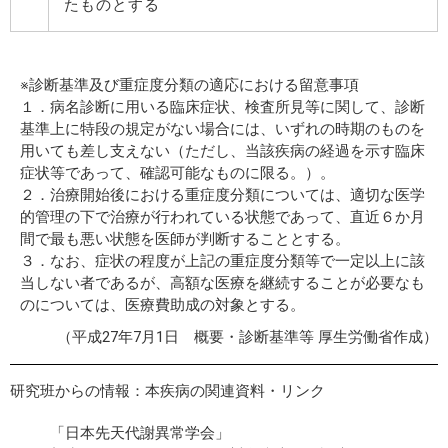
たものとする
※診断基準及び重症度分類の適応における留意事項
１．病名診断に用いる臨床症状、検査所見等に関して、診断
基準上に特段の規定がない場合には、いずれの時期のものを
用いても差し支えない（ただし、当該疾病の経過を示す臨床
症状等であって、確認可能なものに限る。）。
２．治療開始後における重症度分類については、適切な医学
的管理の下で治療が行われている状態であって、直近６か月
間で最も悪い状態を医師が判断することとする。
３．なお、症状の程度が上記の重症度分類等で一定以上に該
当しない者であるが、高額な医療を継続することが必要なも
のについては、医療費助成の対象とする。
（平成27年7月1日 概要・診断基準等 厚生労働省作成）
研究班からの情報：本疾病の関連資料・リンク
「日本先天代謝異常学会」