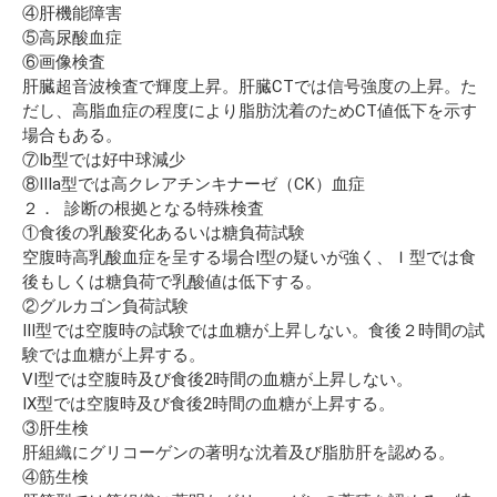
④肝機能障害
⑤高尿酸血症
⑥画像検査
肝臓超音波検査で輝度上昇。肝臓CTでは信号強度の上昇。た
だし、高脂血症の程度により脂肪沈着のためCT値低下を示す
場合もある。
⑦Ib型では好中球減少
⑧IIIa型では高クレアチンキナーゼ（CK）血症
２． 診断の根拠となる特殊検査
①食後の乳酸変化あるいは糖負荷試験
空腹時高乳酸血症を呈する場合I型の疑いが強く、Ｉ型では食
後もしくは糖負荷で乳酸値は低下する。
②グルカゴン負荷試験
III型では空腹時の試験では血糖が上昇しない。食後２時間の試
験では血糖が上昇する。
VI型では空腹時及び食後2時間の血糖が上昇しない。
IX型では空腹時及び食後2時間の血糖が上昇する。
③肝生検
肝組織にグリコーゲンの著明な沈着及び脂肪肝を認める。
④筋生検