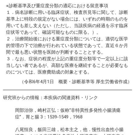
※診断基準及び重症度分類の適応における留意事項
１．病名診断に用いる臨床症状、検査所見等に関して、診断
基準上に特段の規定がない場合には、いずれの時期のものを
用いても差し支えない（ただし、当該疾病の経過を示す臨床
症状等であって、確認可能なものに限る。）。
２．治療開始後における重症度分類については、適切な医学
的管理の下で治療が行われている状態であって、直近６か月
間で最も悪い状態を医師が判断することとする。
３．なお、症状の程度が上記の重症度分類等で一定以上に該
当しない者であるが、高額な医療を継続することが必要なも
のについては、医療費助成の対象とする。
（令和6年4月1日 概要・診断基準等 厚生労働省作成）
研究班からの情報：本疾病の関連資料・リンク
岡部治弥，崎村正弘：仮称“非特異性多発性小腸潰瘍
症”．胃と腸 3：1539-1549，1968
八尾恒良，飯田三雄，松本主之，他．慢性出血性小腸