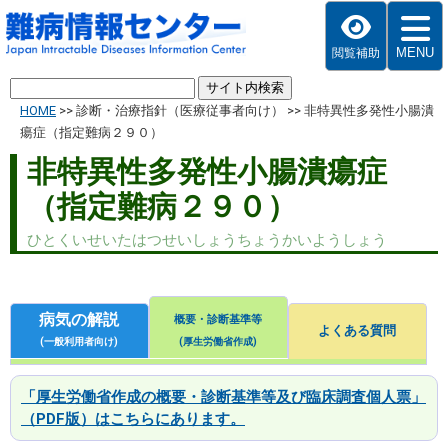
MENU
閲覧補助
HOME
>>
診断・治療指針（医療従事者向け）
>>
非特異性多発性小腸潰
瘍症（指定難病２９０）
非特異性多発性小腸潰瘍症
（指定難病２９０）
ひとくいせいたはつせいしょうちょうかいようしょう
病気の解説
概要・診断基準等
よくある質問
(一般利用者向け)
(厚生労働省作成)
「厚生労働省作成の概要・診断基準等及び臨床調査個人票」
（PDF版）はこちらにあります。