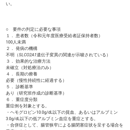
い。
○ 要件の判定に必要な事項
１． 患者数（令和元年度医療受給者証保持者数）
100人未満
２． 発病の機構
不明（
SLCO2A1
遺伝子変異の関連が示唆されている）
３． 効果的な治療方法
未確立（対処療法のみ）
４． 長期の療養
必要（慢性持続性に経過する）
５． 診断基準
あり（研究班作成の診断基準）
６． 重症度分類
重症例を対象とする。
・ヘモグロビン10.0g/dL以下の貧血、あるいはアルブミン
3.0g/dL以下の低アルブミン血症を重症とする。
・合併症として、腸管狭窄による腸閉塞症状を呈する場合を