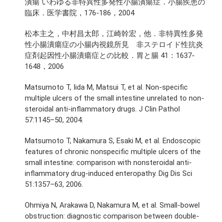
潰瘍 いわゆる非特異性多発性小腸潰瘍症．小腸疾患の
臨床．医学書院，176-186，2004
松本主之，中村昌太郎，江崎幹宏，他．非特異性多発
性小腸潰瘍症の小腸内視鏡所見 非ステロイド性抗炎
症剤起因性小腸潰瘍症との比較．胃と腸 41：1637-
1648，2006
Matsumoto T, Iida M, Matsui T, et al. Non-specific
multiple ulcers of the small intestine unrelated to non-
steroidal anti-inflammatory drugs. J Clin Pathol
57:1145–50, 2004.
Matsumoto T, Nakamura S, Esaki M, et al. Endoscopic
features of chronic nonspecific multiple ulcers of the
small intestine: comparison with nonsteroidal anti-
inflammatory drug-induced enteropathy. Dig Dis Sci
51:1357–63, 2006.
Ohmiya N, Arakawa D, Nakamura M, et al. Small-bowel
obstruction: diagnostic comparison between double-