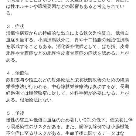
は性ホルモンや環境要因などの影響もあると考えられてい
る。
３．症状
潰瘍性病変からの持続的な出血による鉄欠乏性貧血、低蛋白
血症を呈する。小腸潰瘍以外に、胃や十二指腸の難治性潰瘍
を形成することもある。消化管外徴候として、ばち指、皮膚
肥厚や骨膜症などの肥厚性皮膚骨膜症の症状を認めることが
ある。
４．治療法
鉄剤投与や輸血などの対処療法と栄養状態改善のための経腸
栄養療法が行われる。中心静脈栄養療法は奏功するが、長期
経過例では腸管狭窄に対して、外科手術が必要になることが
ある。根治療法はない。
５．予後
慢性の貧血や低蛋白血症のため著しいQOLの低下、低栄養に伴
う易感染性のリスクがある。また、腸管切除例では小腸機能
不全症に至るリスクがある。生命予後に関するデータはな