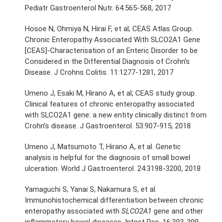
Pediatr Gastroenterol Nutr. 64:565-568, 2017
Hosoe N, Ohmiya N, Hirai F, et al; CEAS Atlas Group.
Chronic Enteropathy Associated With SLCO2A1 Gene
[CEAS]-Characterisation of an Enteric Disorder to be
Considered in the Differential Diagnosis of Crohn’s
Disease. J Crohns Colitis. 11:1277-1281, 2017
Umeno J, Esaki M, Hirano A, et al; CEAS study group.
Clinical features of chronic enteropathy associated
with SLCO2A1 gene: a new entity clinically distinct from
Crohn’s disease. J Gastroenterol. 53:907-915, 2018
Umeno J, Matsumoto T, Hirano A, et al. Genetic
analysis is helpful for the diagnosis of small bowel
ulceration. World J Gastroenterol. 24:3198-3200, 2018
Yamaguchi S, Yanai S, Nakamura S, et al.
Immunohistochemical differentiation between chronic
enteropathy associated with
SLCO2A1
gene and other