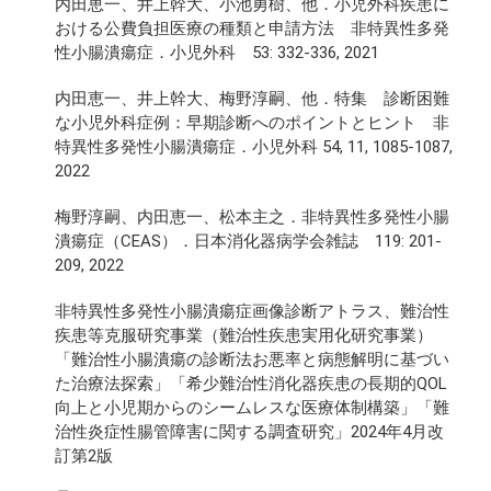
内田恵一、井上幹大、小池勇樹、他．小児外科疾患に
おける公費負担医療の種類と申請方法 非特異性多発
性小腸潰瘍症．小児外科 53: 332-336, 2021
内田恵一、井上幹大、梅野淳嗣、他．特集 診断困難
な小児外科症例：早期診断へのポイントとヒント 非
特異性多発性小腸潰瘍症．小児外科 54, 11, 1085-1087,
2022
梅野淳嗣、内田恵一、松本主之．非特異性多発性小腸
潰瘍症（CEAS）．日本消化器病学会雑誌 119: 201-
209, 2022
非特異性多発性小腸潰瘍症画像診断アトラス、難治性
疾患等克服研究事業（難治性疾患実用化研究事業）
「難治性小腸潰瘍の診断法お悪率と病態解明に基づい
た治療法探索」「希少難治性消化器疾患の長期的QOL
向上と小児期からのシームレスな医療体制構築」「難
治性炎症性腸管障害に関する調査研究」2024年4月改
訂第2版