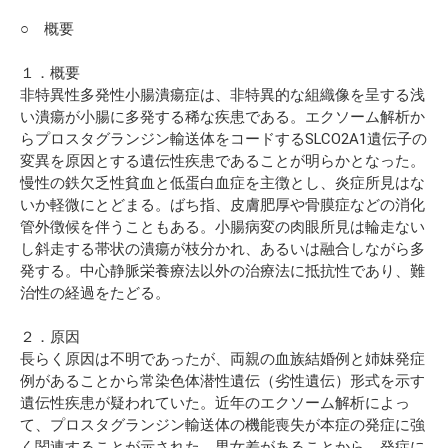
○ 概要
１．概要
非特異性多発性小腸潰瘍症は、非特異的な組織像を呈する浅
い潰瘍が小腸に多発する稀な疾患である。エクソーム解析か
らプロスタグランジン輸送体をコードするSLCO2A1遺伝子の
変異を原因とする遺伝性疾患であることが明らかとなった。
慢性の鉄欠乏性貧血と低蛋白血症を主徴とし、炎症所見はな
いか軽微にとどまる。ばち指、皮膚肥厚や骨膜症などの消化
管外徴候を伴うこともある。小腸病変の肉眼所見は輪走ない
し斜走する帯状の潰瘍が枝分かれ、あるいは融合しながら多
発する。中心静脈栄養療法以外の治療法に抵抗性であり、難
治性の経過をたどる。
２．原因
長らく原因は不明であったが、両親の血族結婚例と姉妹発症
例があることから常染色体潜性遺伝（劣性遺伝）形式を示す
遺伝性疾患が疑われていた。近年のエクソーム解析によっ
て、プロスタグランジン輸送体の機能喪失が本症の発症に強
く関連することが示された。男女差があることから、発症に