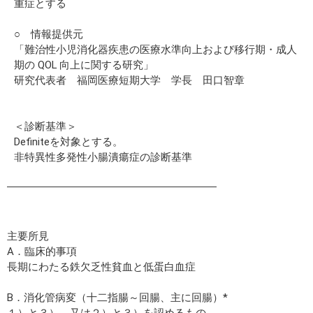
重症とする
○ 情報提供元
「難治性小児消化器疾患の医療水準向上および移行期・成人
期の QOL 向上に関する研究」
研究代表者 福岡医療短期大学 学長 田口智章
＜診断基準＞
Definiteを対象とする。
非特異性多発性小腸潰瘍症の診断基準
主要所見
A．臨床的事項
長期にわたる鉄欠乏性貧血と低蛋白血症
B．消化管病変（十二指腸～回腸、主に回腸）*
１）と３）、又は２）と３）を認めるもの