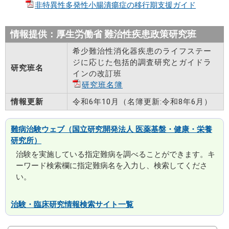
非特異性多発性小腸潰瘍症の移行期支援ガイド
情報提供：厚生労働省 難治性疾患政策研究班
希少難治性消化器疾患のライフステー
ジに応じた包括的調査研究とガイドラ
研究班名
インの改訂班
研究班名簿
情報更新
令和6年10月（名簿更新:令和8年6月）
難病治験ウェブ（国立研究開発法人 医薬基盤・健康・栄養
研究所）
治験を実施している指定難病を調べることができます。キ
ーワード検索欄に指定難病名を入力し、検索してくださ
い。
治験・臨床研究情報検索サイト一覧