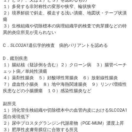
１）多発する非対称性の変形や狭窄、輪状狭窄
２）境界鮮鋭で斜走、横走する浅い潰瘍、地図状・テープ状潰
瘍
３）生検組織や切除標本の病理組織学的検査で肉芽腫などの特
異的炎症所見が見られない
C．
SLCO2A1
遺伝学的検査 病的バリアントを認める
D．鑑別疾患
１）腸結核（疑診例を含む）２）クローン病 ３）腸管ベーチ
ェット病／単純性潰瘍
４）薬剤性腸炎 ５）好酸球性胃腸炎 ６）放射線性腸炎
７）虚血性小腸炎 ８）地中海熱関連腸炎 ９）リンパ増殖性
疾患などの小腸腫瘍 １０）感染性腸炎など
副所見
１）消化管生検組織や切除標本中の血管内皮におけるSLCO2A1
蛋白発現低下
２）尿中プロスタグランジン代謝産物（PGE-MUM）濃度上昇
３）肥厚性皮膚骨膜症に合致する所見