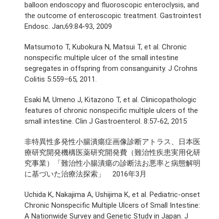
balloon endoscopy and fluoroscopic enteroclysis, and
the outcome of enteroscopic treatment. Gastrointest
Endosc. Jan;69:84-93, 2009
Matsumoto T, Kubokura N, Matsui T, et al. Chronic
nonspecific multiple ulcer of the small intestine
segregates in offspring from consanguinity. J Crohns
Colitis 5:559–65, 2011.
Esaki M, Umeno J, Kitazono T, et al. Clinicopathologic
features of chronic nonspecific multiple ulcers of the
small intestine. Clin J Gastroenterol. 8:57-62, 2015
非特異性多発性小腸潰瘍症画像診断アトラス、日本医
療研究開発機構医薬研究開発費（難治性疾患実用化研
究事業）「難治性小腸潰瘍の診断法お悪率と病態解明
に基づいた治療法探索」 2016年3月
Uchida K, Nakajima A, Ushijima K, et al. Pediatric-onset
Chronic Nonspecific Multiple Ulcers of Small Intestine:
A Nationwide Survey and Genetic Study in Japan. J