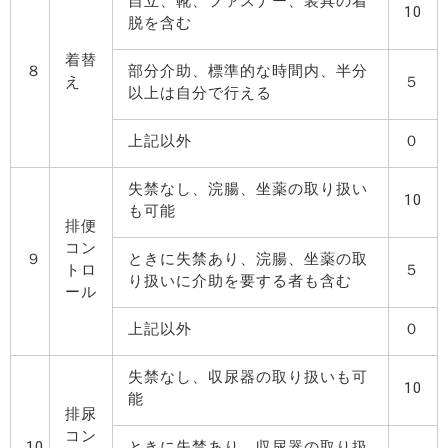
自立、靴、ファスナー、装具の着
10
脱を含む
着替
８
部分介助、標準的な時間内、半分
え
５
以上は自分で行える
上記以外
０
失禁なし、浣腸、坐薬の取り扱い
10
も可能
排便
コン
９
ときに失禁あり、浣腸、坐薬の取
トロ
５
り扱いに介助を要する者も含む
ール
上記以外
０
失禁なし、収尿器の取り扱いも可
10
能
排尿
コン
10
ときに失禁あり、収尿器の取り扱