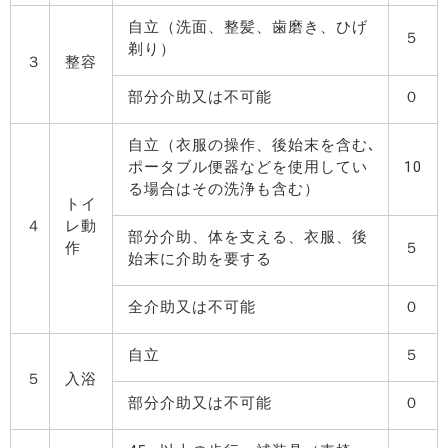
自立（洗面、整髪、歯磨き、ひげ
５
剃り）
３
整容
部分介助又は不可能
０
自立（衣服の操作、後始末を含む､
ポータブル便器などを使用してい
10
る場合はその洗浄も含む）
トイ
４
レ動
部分介助、体を支える、衣服、後
作
５
始末に介助を要する
全介助又は不可能
０
自立
５
５
入浴
部分介助又は不可能
０