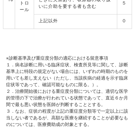
トロ
５
いに介助を要する者も含む
ール
上記以外
０
※診断基準及び重症度分類の適応における留意事項
１．病名診断に用いる臨床症状、検査所見等に関して、診断
基準上に特段の規定がない場合には、いずれの時期のものを
用いても差し支えない（ただし、当該疾病の経過を示す臨床
症状等であって、確認可能なものに限る。）。
２．治療開始後における重症度分類については、適切な医学
的管理の下で治療が行われている状態であって、直近６か月
間で最も悪い状態を医師が判断することとする。
３．なお、症状の程度が上記の重症度分類等で一定以上に該
当しない者であるが、高額な医療を継続することが必要なも
のについては、医療費助成の対象とする。