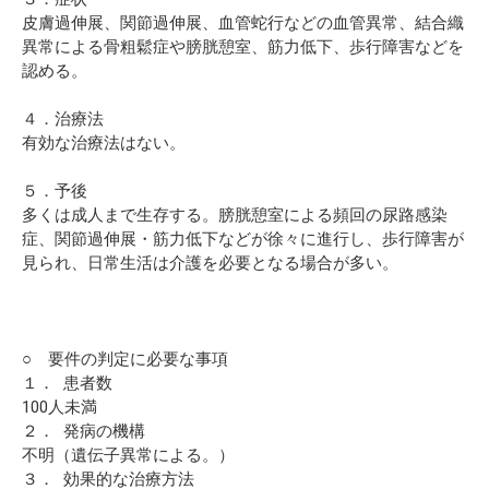
皮膚過伸展、関節過伸展、血管蛇行などの血管異常、結合織
異常による骨粗鬆症や膀胱憩室、筋力低下、歩行障害などを
認める。
４．治療法
有効な治療法はない。
５．予後
多くは成人まで生存する。膀胱憩室による頻回の尿路感染
症、関節過伸展・筋力低下などが徐々に進行し、歩行障害が
見られ、日常生活は介護を必要となる場合が多い。
○ 要件の判定に必要な事項
１． 患者数
100人未満
２． 発病の機構
不明（遺伝子異常による。）
３． 効果的な治療方法