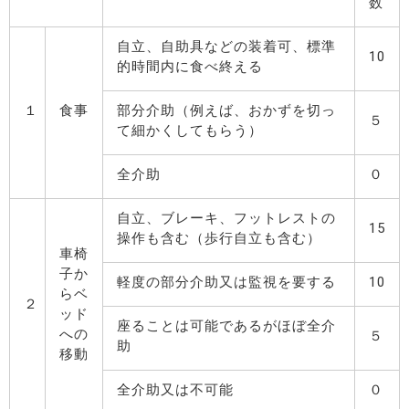
数
自立、自助具などの装着可、標準
10
的時間内に食べ終える
１
食事
部分介助（例えば、おかずを切っ
５
て細かくしてもらう）
全介助
０
自立、ブレーキ、フットレストの
15
操作も含む（歩行自立も含む）
車椅
子か
軽度の部分介助又は監視を要する
10
らベ
２
ッド
座ることは可能であるがほぼ全介
への
５
助
移動
全介助又は不可能
０