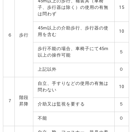
45m以上の歩行、補装具（車椅
子、歩行器は除く）の使用の有無
15
は問わず
45m以上の介助歩行、歩行器の使
10
用を含む
６
歩行
歩行不能の場合、車椅子にて45m
５
以上の操作可能
上記以外
０
自立、手すりなどの使用の有無は
10
問わない
階段
７
昇降
介助又は監視を要する
５
不能
０