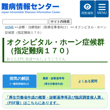
MENU
閲覧補助
HOME
>>
診断・治療指針（医療従事者向け）
>>
オクシピタル・ホーン
症候群（指定難病１７０）
オクシピタル・ホーン症候群
（指定難病１７０）
おくしぴたるほーんしょうこうぐん
病気の解説
概要・診断基準等
よくある質問
(一般利用者向け)
(厚生労働省作成)
「厚生労働省作成の概要・診断基準等及び臨床調査個人票」
（PDF版）はこちらにあります。