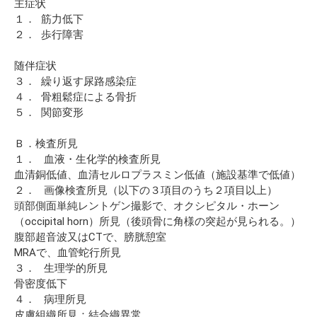
主症状
１． 筋力低下
２． 歩行障害
随伴症状
３． 繰り返す尿路感染症
４． 骨粗鬆症による骨折
５． 関節変形
Ｂ．検査所見
１． 血液・生化学的検査所見
血清銅低値、血清セルロプラスミン低値（施設基準で低値）
２． 画像検査所見（以下の３項目のうち２項目以上）
頭部側面単純レントゲン撮影で、オクシピタル・ホーン
（occipital horn）所見（後頭骨に角様の突起が見られる。）
腹部超音波又はCTで、膀胱憩室
MRAで、血管蛇行所見
３． 生理学的所見
骨密度低下
４． 病理所見
皮膚組織所見：結合織異常