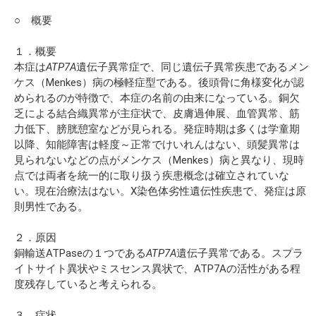
○ 概要
１．概要
本症は
ATP7A
遺伝子異常症で、同じ遺伝子異常疾患であるメン
ケス（Menkes）病の極軽症型である。後頭骨に角様変化が認
められるのが特徴で、本症の名前の由来になっている。銅欠
乏による結合織異常が主症状で、皮膚過伸展、血管異常、筋
力低下、膀胱憩室などが見られる。発症時期は多くは学童期
以降、知能障害は軽度～正常でけいれんはない、頭髪異常は
見られないなどの点がメンケス（Menkes）病と異なり、現時
点では両者を統一的に取り扱う疾患概念は確立されていな
い。現在治療法はない。X染色体劣性遺伝性疾患で、発症は原
則男性である。
２．原因
銅輸送ATPaseの１つである
ATP7A
遺伝子異常である。スプラ
イトサイト異状やミスセンス異状で、ATP7Aの活性がある程
度残存していると考えられる。
３．症状