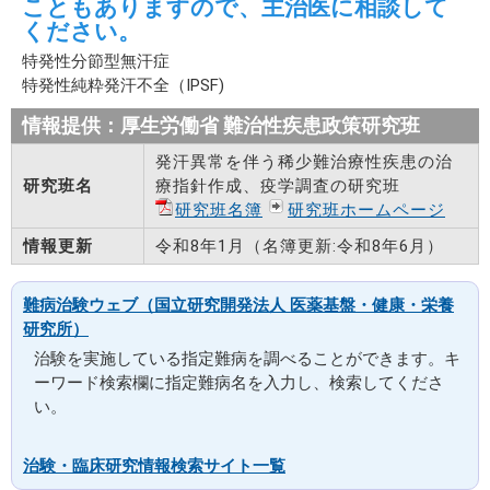
こともありますので、主治医に相談して
ください。
特発性分節型無汗症
特発性純粋発汗不全（IPSF)
情報提供：厚生労働省 難治性疾患政策研究班
発汗異常を伴う稀少難治療性疾患の治
研究班名
療指針作成、疫学調査の研究班
研究班名簿
研究班ホームページ
情報更新
令和8年1月（名簿更新:令和8年6月）
難病治験ウェブ（国立研究開発法人 医薬基盤・健康・栄養
研究所）
治験を実施している指定難病を調べることができます。キ
ーワード検索欄に指定難病名を入力し、検索してくださ
い。
治験・臨床研究情報検索サイト一覧