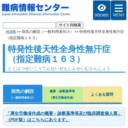
MENU
閲覧補助
HOME
>>
病気の解説（一般利用者向け）
>>
特発性後天性全身性無汗症
（指定難病１６３）
特発性後天性全身性無汗症
（指定難病１６３）
とくはつせいこうてんせいぜんしんせいむかんしょう
病気の解説
概要・診断基準等
よくある質問
(一般利用者向け)
(厚生労働省作成)
「厚生労働省作成の概要・診断基準等及び臨床調査個人票」
（PDF版）はこちらにあります。