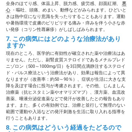
全身のほてり感、体温上昇、脱力感、疲労感、顔面紅潮、
悪
心
・嘔吐、頭痛、めまい、動悸などがみられます。ひどいと
きは熱中症になり意識を失ったりすることもあります。運動
や暑熱環境で皮膚のピリピリする痛み・痒みを伴う小さな赤
い発疹（コリン性蕁麻疹）がしばしばみられます。
7. この病気にはどのような治療法があり
ますか
現在のところ、医学的に有効性が確立された薬や治療法はあ
りません。ただし、副腎皮質ステロイドであるメチルプレド
ニゾロン（500～1000mg/日）を3日間点滴静注するステロイ
ド・パルス療法という治療法があり、効果は報告によって異
なりますが（改善率：約50～90％）、症状が生活に大きな支
障を及ぼす場合に投与が考慮されます。その他、じんましん
治療薬（抗ヒスタミン薬やオマリズマブ）、漢方薬、血流改
善薬、唾液分泌促進薬などで発汗が改善したとの報告もあり
ます。また、多くの有効例では、治療と並行して無理のない
範囲で運動や入浴などの発汗刺激を生活に取り入れる指導を
行うこともあります。
8. この病気はどういう経過をたどるので