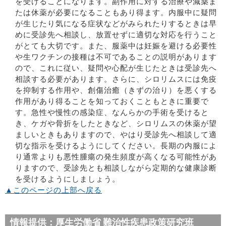
を受けることになります。副作用に対する治療や減薬ま
たは休薬が必要になることもあり得ます。内服中に疑問
が生じたり気になる症状などがみられたりするときは早
めに受診先へ相談し、放置せずに適切な対応を行うこと
がとても大切です。また、服薬中は妊娠を避ける必要性
や生ワクチンの接種は不可であることの説明があります
ので、これに従い、疑問や心配が生じたときは受診先へ
相談する必要があります。さらに、シロリムスには免疫
を抑制する作用や、創傷治癒（きずの治り）を悪くする
作用があり得ることを知っておくこともときに重要で
す。急性や慢性の感染症、なんらかの手術を受けると
き、ケガや骨折をしたときなど、シロリムスの休薬が望
ましいときもありますので、やはり受診先へ相談して適
切な指示を受けるようにしてください。長期の内服によ
り通常よりも悪性腫瘍の発生頻度が高くなる可能性があ
りますので、受診先とも相談しながら定期的な健康診断
を受けるようにしましょう。
▲このページの上部へ戻る
情報提供：厚生労働省 難治性疾患政策研究班