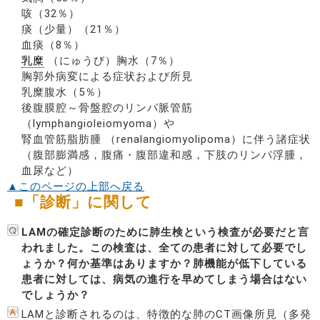
咳（32％）
痰（少量）（21％）
血痰（8％）
乳糜
（にゅうび）胸水（7％）
胸郭外病変による症状および所見
乳糜腹水（5％）
後腹膜腔～骨盤腔のリンパ脈管筋
（lymphangioleiomyoma）や
腎血管筋脂肪腫 （renalangiomyolipoma）に伴う諸症状
（腹部膨満感，腹痛・腹部違和感，下肢のリンパ浮腫，
血尿など）
▲このページの上部へ戻る
■「診断」に関して
LAMの確定診断のために肺生検という検査が必要だと言
われました。この検査は、全ての患者に対して必要でし
ょうか？何か基準はありますか？肺機能が低下している
患者に対しては、病気の進行を早めてしまう場合はない
でしょうか？
LAMと診断されるのは、特徴的な肺のCT画像所見（多発