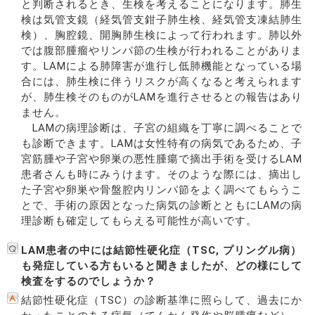
と判断されるとき、生検を考えることになります。肺生
検は気管支鏡（経気管支鉗子肺生検、経気管支凍結肺生
検）、胸腔鏡、開胸肺生検によって行われます。肺以外
では腹部腫瘤やリンパ節の生検が行われることがありま
す。LAMによる肺障害が進行し低肺機能となっている場
合には、肺生検に伴うリスクが高くなると考えられます
が、肺生検そのものがLAMを進行させるとの報告はあり
ません。
LAMの病理診断は、子宮の組織を丁寧に調べることで
も診断できます。LAMは女性特有の病気であるため、子
宮筋腫や子宮や卵巣の悪性腫瘍で摘出手術を受けるLAM
患者さんも時にみうけます。そのような際には、摘出し
た子宮や卵巣や骨盤腔内リンパ節をよく調べてもらうこ
とで、手術の原因となった病気の診断とともにLAMの病
理診断も確定してもらえる可能性が高いです。
LAM患者の中には結節性硬化症（TSC, プリングル病）
も発症している方もいると聞きましたが、どの様にして
検査をするのでしょうか？
結節性硬化症（TSC）の診断基準に照らして、過去にか