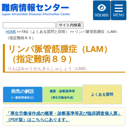
MENU
閲覧補助
HOME
>>
FAQ（よくある質問と回答）
>>
リンパ脈管筋腫症（LAM）
（指定難病８９）
リンパ脈管筋腫症（LAM）
（指定難病８９）
りんぱみゃくかんきんしゅしょう（LAM）
病気の解説
概要・診断基準等
よくある質問
(一般利用者向け)
(厚生労働省作成)
「厚生労働省作成の概要・診断基準等及び臨床調査個人票」
（PDF版）はこちらにあります。