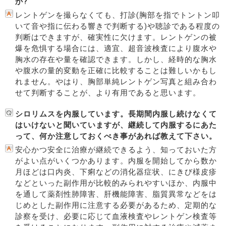
か?
レントゲンを撮らなくても、打診(胸部を指でトントン叩
いて音や指に伝わる響きで判断する)や聴診である程度の
判断はできますが、確実性に欠けます。レントゲンの被
爆を危惧する場合には、適宜、超音波検査により腹水や
胸水の存在や量を確認できます。しかし、経時的な胸水
や腹水の量的変動を正確に比較することは難しいかもし
れません。やはり、胸部単純レントゲン写真と組み合わ
せて判断することが、より有用であると思います。
シロリムスを内服しています。長期間内服し続けなくて
はいけないと聞いていますが、継続して内服するにあた
って、何か注意しておくべき事があれば教えて下さい。
安心かつ安全に治療が継続できるよう、知っておいた方
がよい点がいくつかあります。内服を開始してから数か
月ほどは口内炎、下痢などの消化器症状、にきび様皮疹
などといった副作用が比較的みられやすいほか、内服中
を通して薬剤性肺障害、肝機能障害、脂質異常などをは
じめとした副作用に注意する必要があるため、定期的な
診察を受け、必要に応じて血液検査やレントゲン検査等