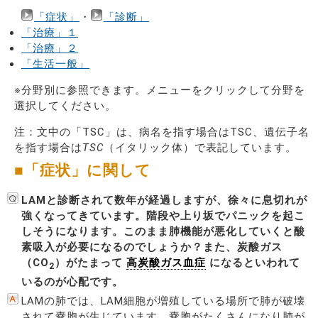
「症状」
・
「診断」
「治療」１
「治療」２
「生活一般」
※分野別に参照できます。メニューをクリックして分野を
選択してください。
注：文中の「TSC」は、病名を指す場合はTSC、遺伝子名
を指す場合は
TSC
（イタリック体）で表記しています。
■「症状」に関して
LAMと診断されて数年が経過しますが、徐々に息切れが
強くなってきています。階段や上り坂でパニックを起こ
しそうになります。このまま肺機能が悪化していくと酸
素吸入が必要になるのでしょうか？また、炭酸ガス
（CO
）がたまって
高炭酸ガス血症
になるといわれて
2
いるのが心配です。
LAMの肺では、LAM細胞が増殖している場所で肺が破壊
されて嚢胞が生じています。嚢胞がたくさんになり肺が