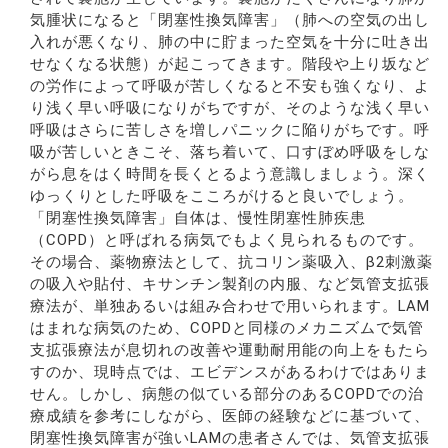
気腫状になると「閉塞性換気障害」（肺への空気の出し
入れが悪くなり、肺の中に貯まった空気を十分に吐き出
せなくなる状態）が起こってきます。階段や上り坂など
の労作によって呼吸が苦しくなると不安も強くなり、よ
り浅く早い呼吸になりがちですが、そのような浅く早い
呼吸はさらに苦しさを増しパニックに陥りがちです。呼
吸が苦しいときこそ、落ち着いて、口すぼめ呼吸をしな
がら息をはく時間を長くとるよう意識しましょう。深く
ゆっくりとした呼吸をこころがけると良いでしょう。
「閉塞性換気障害」自体は、慢性閉塞性肺疾患
（COPD）と呼ばれる病気でもよく見られるものです。
その場合、薬物療法として、抗コリン薬吸入、β2刺激薬
の吸入や貼付、キサンチン製剤の内服、など気管支拡張
療法が、単独あるいは組み合わせで用いられます。LAM
はまれな病気のため、COPDと同様のメカニズムで気管
支拡張療法が息切れの改善や運動耐用能の向上をもたら
すのか、現時点では、エビデンスがあるわけではありま
せん。しかし、病態の似ている部分のあるCOPDでの治
療成績を参考にしながら、医師の経験などに基づいて、
閉塞性換気障害が強いLAMの患者さんでは、気管支拡張