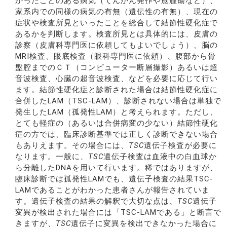
かったことのある病気（てんかん発作や脳腫瘍など）、
家系内での同様の病気の有無（遺伝性の有無）、現在の
症状や検査所見といったことを総合して結節性硬化症で
あるかを判断します。検査所見とは具体的には、皮膚の
診察（皮膚科専門医に依頼してもよいでしょう）、脳の
MRI検査、眼底検査（眼科専門医に依頼）、腹部から骨
盤腔までのＣＴ（コンピューター断層撮影）あるいは超
音波検査、心臓の超音波検査、などを必要に応じて行い
ます。結節性硬化症と診断された場合は結節性硬化症に
合併したLAM（TSC-LAM）、診断されない場合は単独で
発生したLAM（孤発性LAM）と考えられます。ただし、
とても軽症の（あるいは合併病変の少ない）結節性硬化
症の方では、臨床診断基準では正しく診断できない場合
もありえます。その場合には、
TSC
遺伝子検査が必要に
なります。一般に、
TSC
遺伝子検査は血液中の白血球か
ら分離したDNAを用いて行います。稀ではありますが、
臨床診断では孤発性LAMでも、遺伝子検査の結果TSC-
LAMであることがわかった患者さんが報告されていま
す。遺伝子検査の結果の解釈で大切な点は、
TSC
遺伝子
変異が検出された場合には「TSC-LAMである」と断言で
きますが、
TSC
遺伝子に変異を検出できなかった場合に