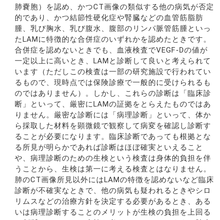
肺嚢胞）を認め、かつCT画像の類似する他の病気が否定
的であり、かつ結節性硬化症や腎臓などの血管筋脂肪
腫、乳び胸水、乳び腹水、腹部のリンパ脈管筋腫といっ
たLAMに特徴的な合併症のいずれかを認めたときです。
合併症を認めないときでも、血液検査でVEGF-Dの値が
一定以上に高いとき、LAMと診断して良いと考えられて
います（ただしこの検査は一部の研究施設で行われてい
るもので、現時点では保険診療で一般的に受けられるも
のではありません）。しかし、これらの診断は「臨床診
断」といって、厳密にLAMの証拠をとらえたものではあ
りません。厳密な診断には「病理診断」といって、体か
ら採取した材料を顕微鏡で観察して病変を確認し診断す
ることが必要になります。臨床診断であっても根拠とな
る所見が明らかであれば診断はほぼ確実といえること
や、病理診断のための生検という検査は身体的負担を伴
うことから、生検は第一に考える検査とはなりません。
肺のCT画像所見以外にはLAMの特徴を認めないなど臨床
診断が不確実なときで、他の病気も疑われるときやシロ
リムスなどの治療方針を決定する必要があるとき、ある
いは病理診断することのメリットが生検の負担を上回る