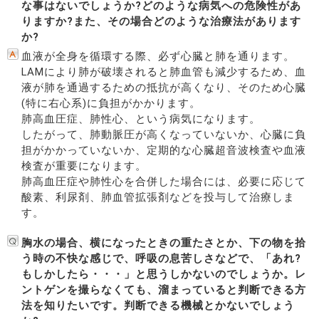
な事はないでしょうか?どのような病気への危険性があ
りますか?また、その場合どのような治療法があります
か?
血液が全身を循環する際、必ず心臓と肺を通ります。
LAMにより肺が破壊されると肺血管も減少するため、血
液が肺を通過するための抵抗が高くなり、そのため心臓
(特に右心系)に負担がかかります。
肺高血圧症、肺性心、という病気になります。
したがって、肺動脈圧が高くなっていないか、心臓に負
担がかかっていないか、定期的な心臓超音波検査や血液
検査が重要になります。
肺高血圧症や肺性心を合併した場合には、必要に応じて
酸素、利尿剤、肺血管拡張剤などを投与して治療しま
す。
胸水の場合、横になったときの重たさとか、下の物を拾
う時の不快な感じで、呼吸の息苦しさなどで、「あれ?
もしかしたら・・・」と思うしかないのでしょうか。レ
ントゲンを撮らなくても、溜まっていると判断できる方
法を知りたいです。判断できる機械とかないでしょう