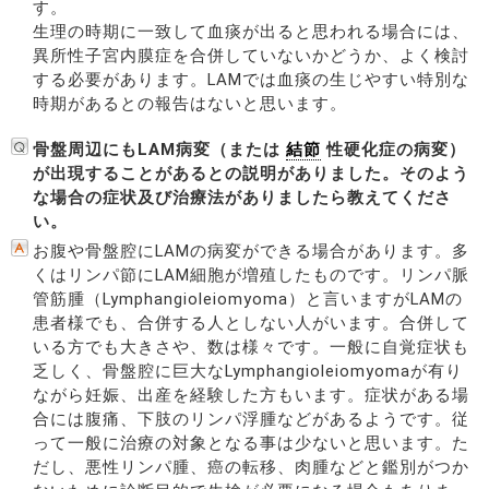
す。
生理の時期に一致して血痰が出ると思われる場合には、
異所性子宮内膜症を合併していないかどうか、よく検討
する必要があります。LAMでは血痰の生じやすい特別な
時期があるとの報告はないと思います。
骨盤周辺にもLAM病変（または
結節
性硬化症の病変）
が出現することがあるとの説明がありました。そのよう
な場合の症状及び治療法がありましたら教えてくださ
い。
お腹や骨盤腔にLAMの病変ができる場合があります。多
くはリンパ節にLAM細胞が増殖したものです。リンパ脈
管筋腫（Lymphangioleiomyoma）と言いますがLAMの
患者様でも、合併する人としない人がいます。合併して
いる方でも大きさや、数は様々です。一般に自覚症状も
乏しく、骨盤腔に巨大なLymphangioleiomyomaが有り
ながら妊娠、出産を経験した方もいます。症状がある場
合には腹痛、下肢のリンパ浮腫などがあるようです。従
って一般に治療の対象となる事は少ないと思います。た
だし、悪性リンパ腫、癌の転移、肉腫などと鑑別がつか