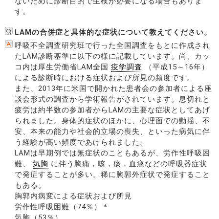
ないために診断目的で生検が必要になる場合もありま
す。
LAMの合併症と具体的な症状について教えてください。
呼吸不全調査研究班で行った全国調査をもとに作成され
たLAM診断基準に以下の様に記載しています。尚、カッ
コ内は厚生労働省LAM全国
疫学調査
（平成15～16年）
による診断時における症状および所見の頻度です。
また、2013年に米国で開かれた患者会の参加者による座
談会形式の調査から学術報告がされています。息切れと
疲労は約半数の参加者からLAMの主要な症状としてあげ
られました。身体的症状のほかに、心理面での動揺、不
安、本来の能力や社会的立場の喪失、といった病気に伴
う経験が高い頻度であげられました。
LAMは早期例では無症状のこともあるが、労作性呼吸困
難、
気胸
に伴う胸痛，咳，痰，血痰などの呼吸器症状
で発症することが多い。稀に胸郭外症状で発症すること
もある。
胸郭内病変による症状および所見
労作性呼吸困難（74％）＊
気胸（53％）