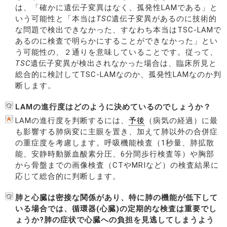
は、「確かに遺伝子変異はなく、孤発性LAMである」と
いう可能性と「本当は
TSC
遺伝子変異があるのに技術的
な問題で検出できなかった、すなわち本当はTSC-LAMで
あるのに検査で明らかにすることができなかった」とい
う可能性の、２通りを意味していることです。従って、
TSC
遺伝子変異が検出されなかった場合は、臨床所見と
総合的に検討してTSC-LAMなのか、孤発性LAMなのか判
断します。
LAMの進行度はどのように決めているのでしょうか？
LAMの進行度を判断するには、
予後
（病気の経過）に最
も影響する肺病変に主眼を置き、加えて肺以外の合併症
の重症度を考慮します。呼吸機能検査（1秒量、肺拡散
能、安静時動脈血酸素分圧、6分間歩行検査等）や胸部
から骨盤までの画像検査（CTやMRIなど）の検査結果に
応じて総合的に判断します。
肺と心臓は密接な関係があり、特に肺の機能が低下して
いる場合では、循環器(心臓)の定期的な検査は重要でし
ょうか?肺の症状で心臓への負担を見逃してしまうよう