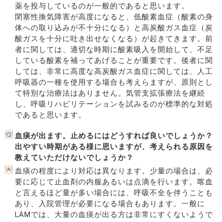
薬を投与しているのが一般的であると思います。
閉塞性換気障害が高度になると、低酸素血症（酸素の身
体への取り込みが不十分になる）と高炭酸ガス血症（炭
酸ガスを十分に吐き出せなくなる）が起きてきます。前
者に関しては、適切な時期に酸素吸入を開始して、不足
している酸素を補ってあげることが重要です。後者に関
しては、非常に高度な高炭酸ガス血症に関しては、人工
呼吸器の一種を使用する場合も考えらますが、原則とし
て特別な治療法はありません。気管支拡張療法を継続
し、呼吸リハビリテーションを試みるのが標準的な対処
であると思います。
血痰が出ます。止めるにはどうすれば良いでしょうか？
出やすい時期がある様に思いますが、考えられる原因を
教えていただけないでしょうか？
血痰の程度により対応は異なります。少量の場合は、必
要に応じて止血剤の内服あるいは点滴を行います。喀血
と言えるほど量が多い場合には、呼吸不全を伴うことも
あり、入院管理が必要になる場合もあります。一般に
LAMでは、大量の血痰が出る方は非常にすくないようで