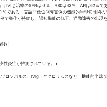
期的に行うIVIｇ治療のSFRは０％、R80は43％、ARは62
は０％である。言語非優位側障害例の機能的半球切除術のS
症例で発作が持続し、認知機能の低下、運動障害の出現
者数）
疫性炎症が推測されている。）
ゾロンパルス、IVIg、タクロリムスなど、機能的半球