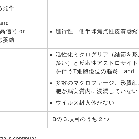
る発作
nd
高信号 or
進行性一側半球焦点性皮質萎縮
は萎縮
活性化ミクログリア（結節を形
多い）と反応性アストロサイト
を伴うT細胞優位の脳炎 and
多数のマクロファージ、形質細
胞が脳実質内に浸潤していない 
ウイルス封入体がない
Bの３項目のうち２つ
is continua）