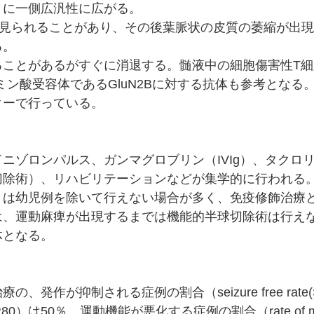
々に一側広汎性に広がる。
変が見られることがあり、その後葉脈状の皮質の萎縮が出
る。
ることがあるがすぐに消退する。髄液中の細胞傷害性T細
ルタミン酸受容体であるGluN2Bに対する抗体も参考とな
ターで行っている。
ニゾロンパルス、ガンマグロブリン（IVIg）、タクロ
切除術）、リハビリテーションなどが集学的に行われる
）は幼児例を除いて行えない場合が多く、免疫修飾治療
は、運動麻痺が出現するまでは機能的半球切除術は行え
体となる。
作が抑制される症例の割合（seizure free rate(
50％、運動機能が悪化する症例の割合（rate of motor 