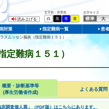
文字色・背景色
文字サイズ
白
黒
青
黄
読み上げる
病対策
指定難病一覧
患
ラスムッセン脳炎（指定難病１５１）
指定難病１５１）
概要・診断基準等
よくある質問
(厚生労働省作成)
床調査個人票」（PDF版）はこちらにあります。