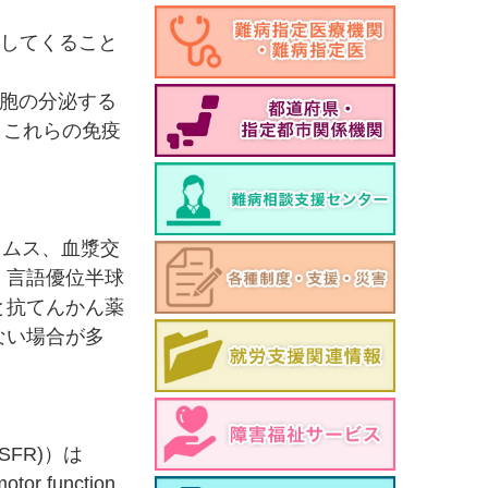
現してくること
胞の分泌する
る。これらの免疫
リムス、血漿交
。言語優位半球
と抗てんかん薬
ない場合が多
SFR)）は
function