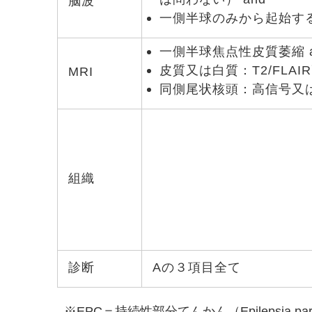
脳波
一側半球のみから起始す
一側半球焦点性皮質萎縮 a
皮質又は白質：T2/FLAIR
MRI
同側尾状核頭：高信号又
組織
診断
Aの３項目全て
※EPC＝持続性部分てんかん（Epilepsia partial