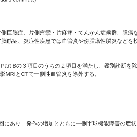
片側巨脳症、片側痙攣・片麻痺・てんかん症候群、腫瘍
ア脳筋症、炎症性疾患では血管炎や傍腫瘍性脳炎などを
か、Part Bの３項目のうちの２項目を満たし、鑑別診断を
造影MRIとCTで一側性血管炎を除外する。
頻回にあり、発作の増加とともに一側半球機能障害の症状