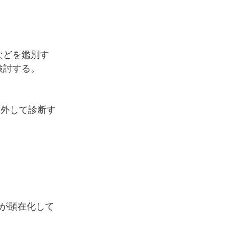
などを鑑別す
検討する。
除外して診断す
が顕在化して