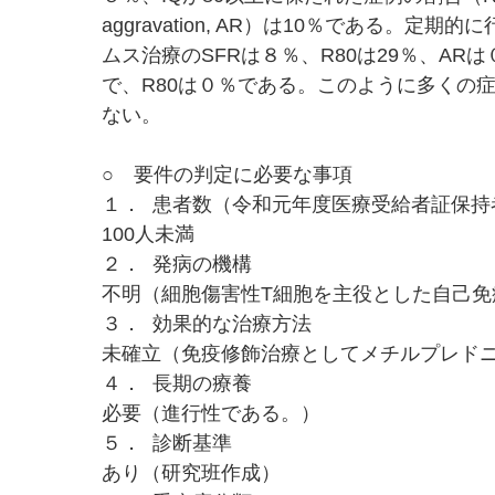
aggravation, AR）は10％である。定
ムス治療のSFRは８％、R80は29％、AR
で、R80は０％である。このように多くの
ない。
○ 要件の判定に必要な事項
１． 患者数（令和元年度医療受給者証保持
100人未満
２． 発病の機構
不明（細胞傷害性T細胞を主役とした自己免
３． 効果的な治療方法
未確立（免疫修飾治療としてメチルプレドニ
４． 長期の療養
必要（進行性である。）
５． 診断基準
あり（研究班作成）