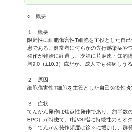
○ 概要
１．概要
限局性に細胞傷害性T細胞を主役とした自
患である。健常者に何らかの先行感染症や
発作が難治に経過し、次第に片麻痺・知的障
均9.0（±10.3）歳だが、成人でも発病しう
２．原因
細胞傷害性T細胞を主役とした自己免疫性
３．症状
てんかん発作は焦点性発作であり、約半数の症例にみられ
EPC）が特徴で、I指やII指に持続性の
る。てんかん発作頻度は徐々に増加し、群