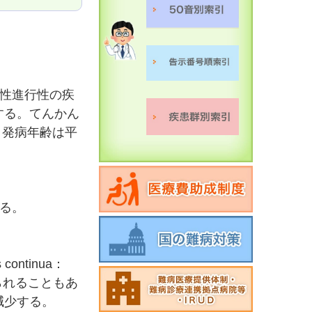
性進行性の疾
する。てんかん
。発病年齢は平
る。
ntinua：
られることもあ
減少する。