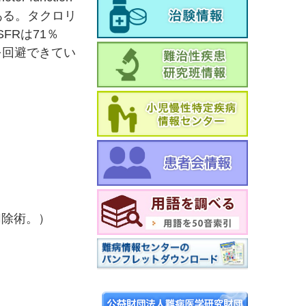
％である。タクロリ
FRは71％
を回避できてい
切除術。）