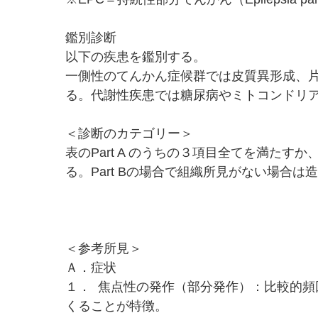
鑑別診断
以下の疾患を鑑別する。
一側性のてんかん症候群では皮質異形成、
る。代謝性疾患では糖尿病やミトコンドリ
＜診断のカテゴリー＞
表のPart A のうちの３項目全てを満たす
る。Part Bの場合で組織所見がない場合は
＜参考所見＞
Ａ．症状
１． 焦点性の発作（部分発作）：比較的
くることが特徴。