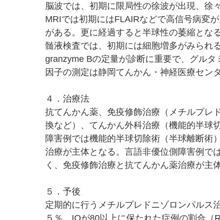
脳波では、初期に限局性の徐波が出現、徐
MRIでは初期にはFLAIRなどで高信号病
がある。更に経過すると半球性の萎縮とな
髄液検査では、初期には細胞増多がみられ
granzyme Bの定量が診断に重要で、グ
因子の測定は静岡てんかん・神経医療セン
４．治療法
抗てんかん薬、免疫修飾治療（メチルプレド
換など）、てんかん外科治療（機能的半球
障害例では機能的半球切除術（半球離断術
治療が主体となる。言語非優位側障害例で
く、免疫修飾治療と抗てんかん薬治療が主
５．予後
定期的に行うメチルプレドニゾロンパルス治療の、発
５％、IQが80以上に保たれた症例の割合（R80）は