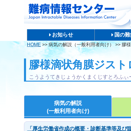
お知らせ
国の難
HOME
>>
病気の解説（一般利用者向け）
>>
膠様
膠様滴状角膜ジスト
こうようてきじょうかくまくじすとろふぃ
病気の解説
(一般利用者向け)
「厚生労働省作成の概要・診断基準等及び臨