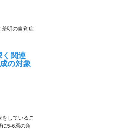
て羞明の自覚症
深く関連
助成の対象
状をしているこ
5-6層の角