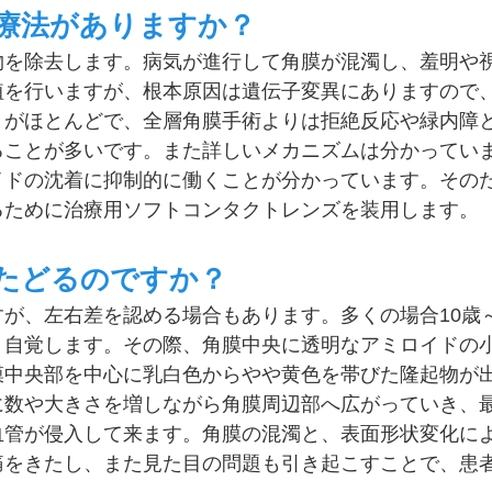
治療法がありますか？
物を除去します。病気が進行して角膜が混濁し、羞明や
植を行いますが、根本原因は遺伝子変異にありますので
とがほとんどで、全層角膜手術よりは拒絶反応や緑内障
ることが多いです。また詳しいメカニズムは分かってい
イドの沈着に抑制的に働くことが分かっています。その
るために治療用ソフトコンタクトレンズを装用します。
をたどるのですか？
が、左右差を認める場合もあります。多くの場合10歳～
く自覚します。その際、角膜中央に透明なアミロイドの
膜中央部を中心に乳白色からやや黄色を帯びた隆起物が
に数や大きさを増しながら角膜周辺部へ広がっていき、
血管が侵入して来ます。角膜の混濁と、表面形状変化に
をきたし、また見た目の問題も引き起こすことで、患者