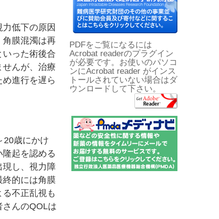
視力低下の原因
、角膜混濁は再
PDFをご覧になるには
といった術後合
Acrobat readerのプラグイン
が必要です。お使いのパソコ
ませんが、治療
ンにAcrobat reader がインス
ため進行を遅ら
トールされていない場合はダ
ウンロードして下さい。
20歳にかけ
小隆起を認める
出現し、視力障
最終的には角膜
よる不正乱視も
さんのQOLは