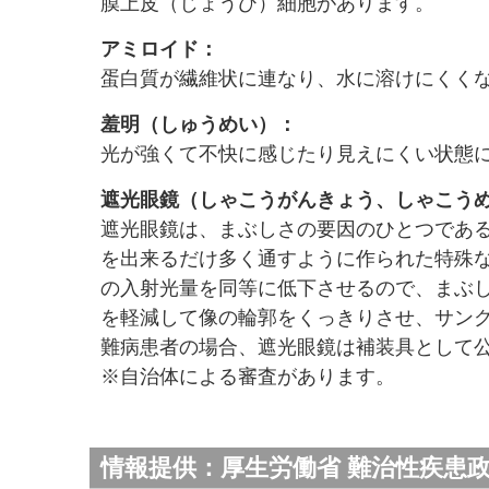
膜上皮（じょうひ）細胞があります。
アミロイド：
蛋白質が繊維状に連なり、水に溶けにくく
羞明（しゅうめい）：
光が強くて不快に感じたり見えにくい状態
遮光眼鏡（しゃこうがんきょう、しゃこう
遮光眼鏡は、まぶしさの要因のひとつであ
を出来るだけ多く通すように作られた特殊な
の入射光量を同等に低下させるので、まぶ
を軽減して像の輪郭をくっきりさせ、サン
難病患者の場合、遮光眼鏡は補装具として
※自治体による審査があります。
情報提供：厚生労働省 難治性疾患