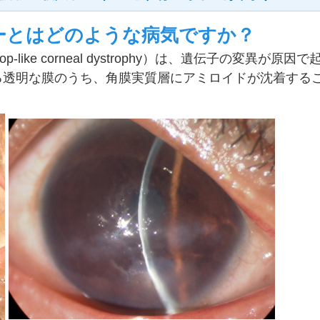
ィーとはどのような病気ですか？
p-like corneal dystrophy）は、遺伝子の変異が原
る透明な膜のうち、角膜実質層にアミロイドが沈着する