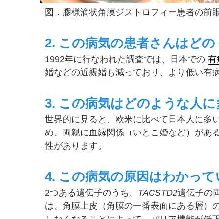
図．膠様滴状角膜ジストロフィー患者の前眼
2. この病気の患者さんはど
1992年に行なわれた調査では、日本での
有
婚などの近親婚も減っており、より低い有病
3. この病気はどのような人
世界的に見ると、欧米に比べて日本人に多
め、両親に血縁関係（いとこ婚など）があ
性があります。
4. この病気の原因はわかっ
2つある遺伝子のうち、
TACSTD2
遺伝子の
は、角膜上皮（角膜の一番表面にある層）
しなくなることによって、バリア機能が低