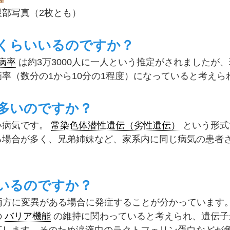
部写真（2枚とも）
のくらいいるのですか？
病率
は約3万3000人に一人という推定がされましたが
率（数分の1から10分の1程度）になっていると考えら
に多いのですか？
い病気です。
常染色体潜性遺伝（劣性遺伝）
という形式
る場合が多く、兄弟姉妹など、家系内に同じ病気の患者
ているのですか？
両方に変異がある場合に発症することが分かっています
の
バリア機能
の維持に関わっていると考えられ、遺伝子
下します。そのため涙液中のラクトフェリン蛋白などが