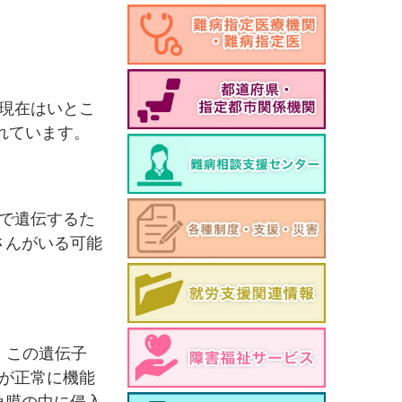
、現在はいとこ
れています。
で遺伝するた
さんがいる可能
。この遺伝子
が正常に機能
角膜の中に侵入