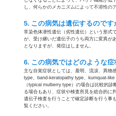
し、何らかのメカニズムによって不溶性の
5. この病気は遺伝するのです
常染色体潜性遺伝（劣性遺伝）という形式
が、受け継いだ遺伝子のうち両方に変異が
となりますが、発症はしません。
6. この病気ではどのような
主な自覚症状としては、羞明、流涙、異物感、視力
type、band-keratopathy type、kumqu
（typical mulberry type）の
る場合もあり、症状や検査所見を総合的に
遺伝子検査を行うことで確定診断を行う事
覧ください。