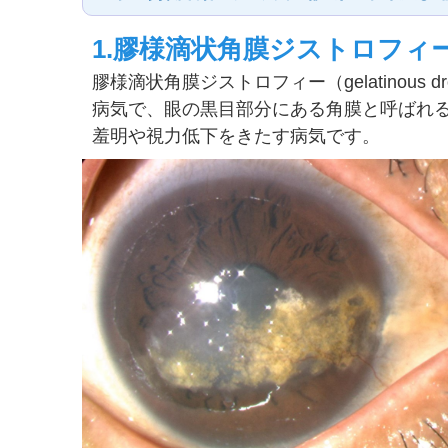
1.膠様滴状角膜ジストロフ
膠様滴状角膜ジストロフィー（gelatinous dro
病気で、眼の黒目部分にある角膜と呼ばれ
羞明や視力低下をきたす病気です。