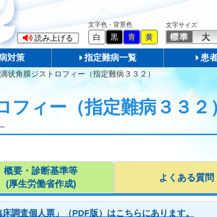
文字色・背景色
文字サイズ
白
黒
青
黄
読み上げる
病対策
指定難病一覧
患
滴状角膜ジストロフィー（指定難病３３２）
ロフィー（指定難病３３２
ー
概要・診断基準等
よくある質問
(厚生労働省作成)
床調査個人票」（PDF版）はこちらにあります。