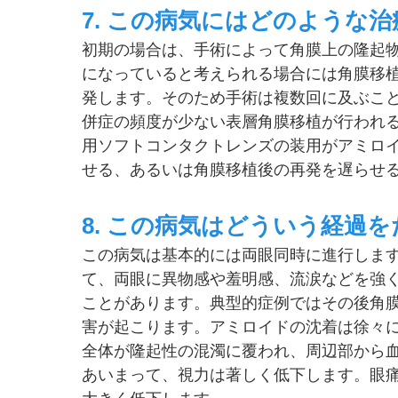
7. この病気にはどのような
初期の場合は、手術によって角膜上の隆起
になっていると考えられる場合には角膜移
発します。そのため手術は複数回に及ぶこ
併症の頻度が少ない表層角膜移植が行われ
用ソフトコンタクトレンズの装用がアミロ
せる、あるいは角膜移植後の再発を遅らせ
8. この病気はどういう経過
この病気は基本的には両眼同時に進行します
て、両眼に異物感や羞明感、流涙などを強
ことがあります。典型的症例ではその後角
害が起こります。アミロイドの沈着は徐々
全体が隆起性の混濁に覆われ、周辺部から
あいまって、視力は著しく低下します。眼痛