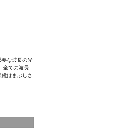
必要な波長の光
、全ての波長
眼鏡はまぶしさ