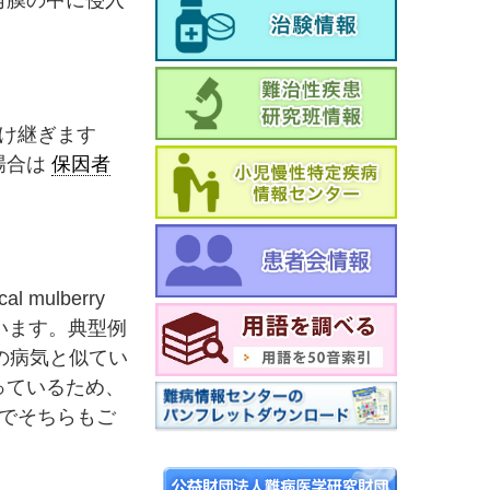
。
け継ぎます
場合は
保因者
ulberry
類されています。典型例
が他の病気と似てい
っているため、
でそちらもご