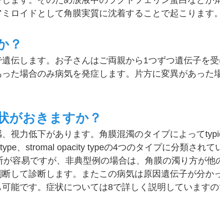
アミロイドとして角膜実質に沈着することで起こります
か？
で遺伝します。お子さんはご両親から1つずつ遺伝子を受
あった場合のみ病気を発症します。片方に変異があった
症状がおきますか？
低下があります。角膜混濁のタイプによってtypical m
at-like type、stromal opacity typeの4つのタイプに分
場合は比較的診断が容易ですが、非典型例の場合は、角膜の濁り方
判断して診断します。またこの病気は原因遺伝子が分か
も可能です。症状については8で詳しく説明していますの