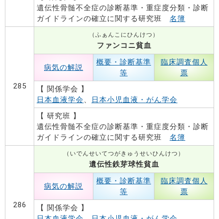
遺伝性骨髄不全症の診断基準・重症度分類・診断
ガイドラインの確立に関する研究班
名簿
（ふぁんこにひんけつ）
ファンコニ貧血
概要・診断基準
臨床調査個人
病気の解説
等
票
285
【 関係学会 】
日本血液学会
、
日本小児血液・がん学会
【 研究班 】
遺伝性骨髄不全症の診断基準・重症度分類・診断
ガイドラインの確立に関する研究班
名簿
（いでんせいてつがきゅうせいひんけつ）
遺伝性鉄芽球性貧血
概要・診断基準
臨床調査個人
病気の解説
等
票
286
【 関係学会 】
日本血液学会
、
日本小児血液・がん学会