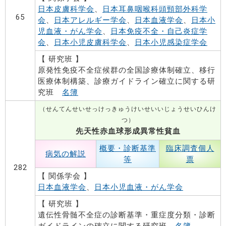
日本皮膚科学会
、
日本耳鼻咽喉科頭頸部外科学
65
会
、
日本アレルギー学会
、
日本血液学会
、
日本小
児血液・がん学会
、
日本免疫不全・自己炎症学
会
、
日本小児皮膚科学会
、
日本小児感染症学会
【 研究班 】
原発性免疫不全症候群の全国診療体制確立、移行
医療体制構築、診療ガイドライン確立に関する研
究班
名簿
（せんてんせいせっけっきゅうけいせいいじょうせいひんけ
つ）
先天性赤血球形成異常性貧血
概要・診断基準
臨床調査個人
病気の解説
等
票
282
【 関係学会 】
日本血液学会
、
日本小児血液・がん学会
【 研究班 】
遺伝性骨髄不全症の診断基準・重症度分類・診断