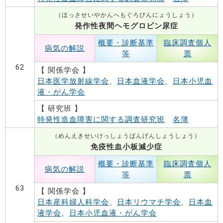
（ほっさせいやかんへもぐろびんにょうしょう）
発作性夜間ヘモグロビン尿症
概要・診断基準
臨床調査個人
病気の解説
等
票
62
【 関係学会 】
日本医学放射線学会
、
日本血液学会
、
日本小児血
液・がん学会
【 研究班 】
特発性造血障害に関する調査研究班
名簿
（めんえきせいけっしょうばんげんしょうしょう）
免疫性血小板減少症
概要・診断基準
臨床調査個人
病気の解説
等
票
63
【 関係学会 】
日本産科婦人科学会
、
日本リウマチ学会
、
日本血
液学会
、
日本小児血液・がん学会