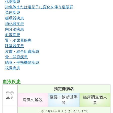
代謝疾患
染色体または遺伝子に変化を伴う症候群
免疫疾患
循環器疾患
消化器疾患
内分泌疾患
血液疾患
腎・泌尿器疾患
呼吸器疾患
皮膚・結合組織疾患
骨・関節疾患
聴覚・平衡機能疾患
視覚疾患
血液疾患
指定難病名
告示
概要・診断基準
臨床調査個人
番号
病気の解説
等
票
（さいせいふりょうせいひんけつ）