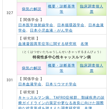
概要・診断基準
臨床調査個人
病気の解説
等
票
327
【 関係学会 】
日本医学放射線学会
、
日本循環器学会
、
日本血液
学会
、
日本小児血液・がん学会
【 研究班 】
血液凝固異常症等に関する研究班
名簿
（とくはつせいたちゅうしんせいきゃっするまんびょう）
特発性多中心性キャッスルマン病
概要・診断基準
臨床調査個人
病気の解説
等
票
【 関係学会 】
331
日本血液学会
、
日本リウマチ学会
【 研究班 】
キャッスルマン病、TAFRO症候群、類縁疾患の診
療ガイドラインの策定や更なる改良に向けた国際
的な総意形成を踏まえた調査研究班
名簿