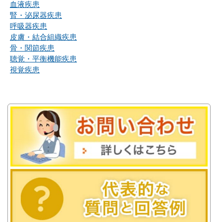
血液疾患
腎・泌尿器疾患
呼吸器疾患
皮膚・結合組織疾患
骨・関節疾患
聴覚・平衡機能疾患
視覚疾患