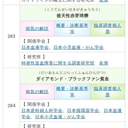
ガイドラインの確立に関する研究班
名簿
（こうてんせいせきがきゅうろう）
後天性赤芽球癆
概要・診断基準
臨床調査個人
病気の解説
等
票
283
【 関係学会 】
日本血液学会
、
日本小児血液・がん学会
【 研究班 】
特発性造血障害に関する調査研究班
名簿
（だいあもんどぶらっくふぁんひんけつ）
ダイアモンド・ブラックファン貧血
概要・診断基準
臨床調査個人
病気の解説
等
票
【 関係学会 】
284
日本産科婦人科学会
、
日本循環器学会
、
日本血液
学会
、
日本小児血液・がん学会
【 研究班 】