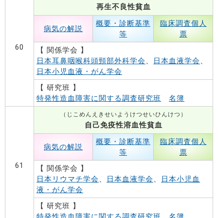
再生不良性貧血
概要・診断基準
臨床調査個人
病気の解説
等
票
60
【 関係学会 】
日本耳鼻咽喉科頭頸部外科学会
、
日本血液学会
、
日本小児血液・がん学会
【 研究班 】
特発性造血障害に関する調査研究班
名簿
（じこめんえきせいようけつせいひんけつ）
自己免疫性溶血性貧血
概要・診断基準
臨床調査個人
病気の解説
等
票
61
【 関係学会 】
日本リウマチ学会
、
日本血液学会
、
日本小児血
液・がん学会
【 研究班 】
特発性造血障害に関する調査研究班
名簿