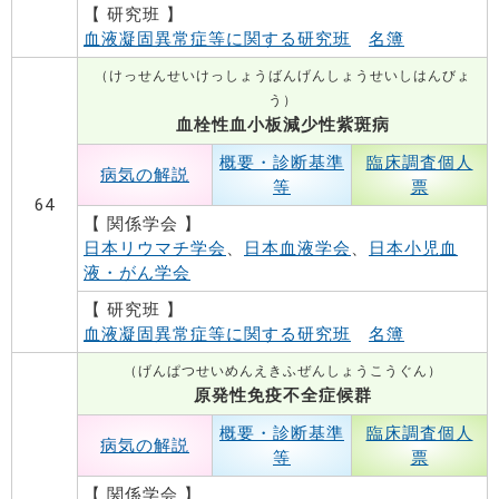
【 研究班 】
血液凝固異常症等に関する研究班
名簿
（けっせんせいけっしょうばんげんしょうせいしはんびょ
う）
血栓性血小板減少性紫斑病
概要・診断基準
臨床調査個人
病気の解説
等
票
64
【 関係学会 】
日本リウマチ学会
、
日本血液学会
、
日本小児血
液・がん学会
【 研究班 】
血液凝固異常症等に関する研究班
名簿
（げんぱつせいめんえきふぜんしょうこうぐん）
原発性免疫不全症候群
概要・診断基準
臨床調査個人
病気の解説
等
票
【 関係学会 】