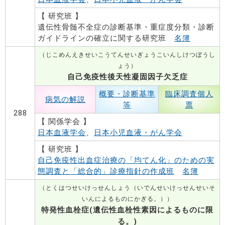
【 研究班 】
遺伝性骨髄不全症の診断基準・重症度分類・診断
ガイドラインの確立に関する研究班
名簿
（じこめんえきせいこうてんせいぎょうこいんしけつぼうし
ょう）
自己免疫性後天性凝固因子欠乏症
概要・診断基準
臨床調査個人
病気の解説
等
票
288
【 関係学会 】
日本血液学会
、
日本小児血液・がん学会
【 研究班 】
自己免疫性出血症治療の「均てん化」のための実
態調査と「総合的」診療指針の作成班
名簿
（とくはつせいけっせんしょう（いでんせいけっせんせいそ
いんによるものにかぎる。））
特発性血栓症(遺伝性血栓性素因によるものに限
る。)