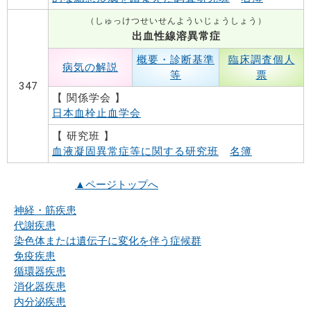
（しゅっけつせいせんよういじょうしょう）
出血性線溶異常症
概要・診断基準
臨床調査個人
病気の解説
等
票
347
【 関係学会 】
日本血栓止血学会
【 研究班 】
血液凝固異常症等に関する研究班
名簿
▲ページトップへ
神経・筋疾患
代謝疾患
染色体または遺伝子に変化を伴う症候群
免疫疾患
循環器疾患
消化器疾患
内分泌疾患