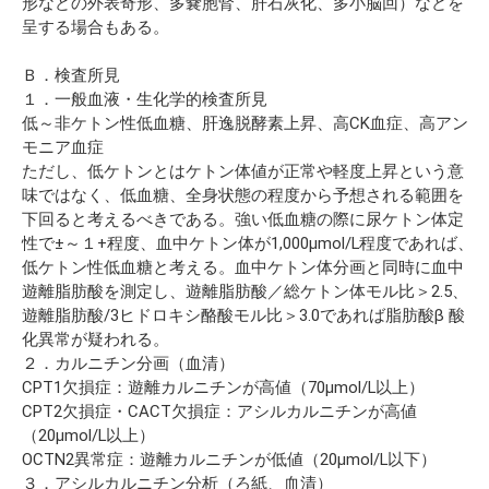
形などの外表奇形、多嚢胞腎、肝石灰化、多小脳回）などを
呈する場合もある。
Ｂ．検査所見
１．一般血液・生化学的検査所見
低～非ケトン性低血糖、肝逸脱酵素上昇、高CK血症、高アン
モニア血症
ただし、低ケトンとはケトン体値が正常や軽度上昇という意
味ではなく、低血糖、全身状態の程度から予想される範囲を
下回ると考えるべきである。強い低血糖の際に尿ケトン体定
性で±～１+程度、血中ケトン体が1,000µmol/L程度であれば、
低ケトン性低血糖と考える。血中ケトン体分画と同時に血中
遊離脂肪酸を測定し、遊離脂肪酸／総ケトン体モル比＞2.5、
遊離脂肪酸/3ヒドロキシ酪酸モル比＞3.0であれば脂肪酸β 酸
化異常が疑われる。
２．カルニチン分画（血清）
CPT1欠損症：遊離カルニチンが高値（70µmol/L以上）
CPT2欠損症・CACT欠損症：アシルカルニチンが高値
（20µmol/L以上）
OCTN2異常症：遊離カルニチンが低値（20µmol/L以下）
３．アシルカルニチン分析（ろ紙、血清）