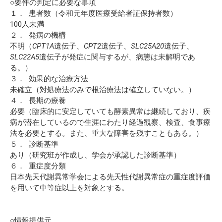
○要件の判定に必要な事項
１． 患者数（令和元年度医療受給者証保持者数）
100人未満
２． 発病の機構
不明（
CPT1A
遺伝子、
CPT2
遺伝子、
SLC25A20
遺伝子、
SLC22A5
遺伝子が発症に関与するが、病態は未解明であ
る。）
３． 効果的な治療方法
未確立（対処療法のみで根治療法は確立していない。）
４． 長期の療養
必要（臨床的に安定していても酵素異常は継続しており、疾
病が潜在しているので生涯にわたり経過観察、検査、食事療
法を必要とする。また、重大な障害を残すこともある。）
５． 診断基準
あり（研究班が作成し、学会が承認した診断基準）
６． 重症度分類
日本先天代謝異常学会による先天性代謝異常症の重症度評価
を用いて中等症以上を対象とする。
○情報提供元