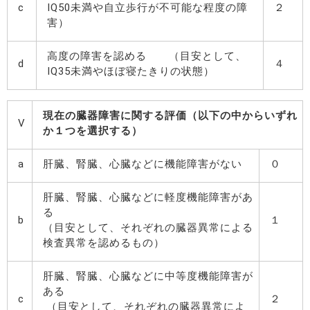
c
IQ50未満や自立歩行が不可能な程度の障
２
害）
高度の障害を認める （目安として、
d
４
IQ35未満やほぼ寝たきりの状態）
現在の臓器障害に関する評価（以下の中からいずれ
V
か１つを選択する）
a
肝臓、腎臓、心臓などに機能障害がない
０
肝臓、腎臓、心臓などに軽度機能障害があ
る
b
１
（目安として、それぞれの臓器異常による
検査異常を認めるもの）
肝臓、腎臓、心臓などに中等度機能障害が
ある
c
２
（目安として、それぞれの臓器異常によ