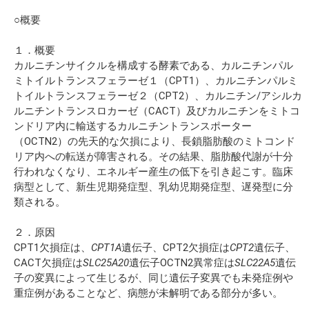
○概要
１．概要
カルニチンサイクルを構成する酵素である、カルニチンパル
ミトイルトランスフェラーゼ１（CPT1）、カルニチンパルミ
トイルトランスフェラーゼ２（CPT2）、カルニチン/アシルカ
ルニチントランスロカーゼ（CACT）及びカルニチンをミトコ
ンドリア内に輸送するカルニチントランスポーター
（OCTN2）の先天的な欠損により、長鎖脂肪酸のミトコンド
リア内への転送が障害される。その結果、脂肪酸代謝が十分
行われなくなり、エネルギー産生の低下を引き起こす。臨床
病型として、新生児期発症型、乳幼児期発症型、遅発型に分
類される。
２．原因
CPT1欠損症は、
CPT1A
遺伝子、CPT2欠損症は
CPT2
遺伝子、
CACT欠損症は
SLC25A20
遺伝子OCTN2異常症は
SLC22A5
遺伝
子の変異によって生じるが、同じ遺伝子変異でも未発症例や
重症例があることなど、病態が未解明である部分が多い。