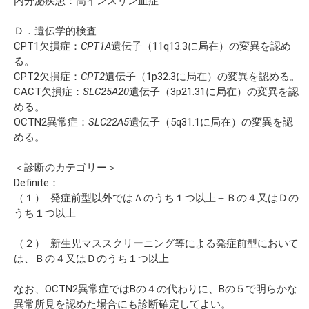
内分泌疾患：高インスリン血症
Ｄ．遺伝学的検査
CPT1欠損症：
CPT1A
遺伝子（11q13.3に局在）の変異を認め
る。
CPT2欠損症：
CPT2
遺伝子（1p32.3に局在）の変異を認める。
CACT欠損症：
SLC25A20
遺伝子（3p21.31に局在）の変異を認
める。
OCTN2異常症：
SLC22A5
遺伝子（5q31.1に局在）の変異を認
める。
＜診断のカテゴリー＞
Definite：
（１） 発症前型以外ではＡのうち１つ以上＋Ｂの４又はＤの
うち１つ以上
（２） 新生児マススクリーニング等による発症前型において
は、Ｂの４又はＤのうち１つ以上
なお、OCTN2異常症ではBの４の代わりに、Bの５で明らかな
異常所見を認めた場合にも診断確定してよい。