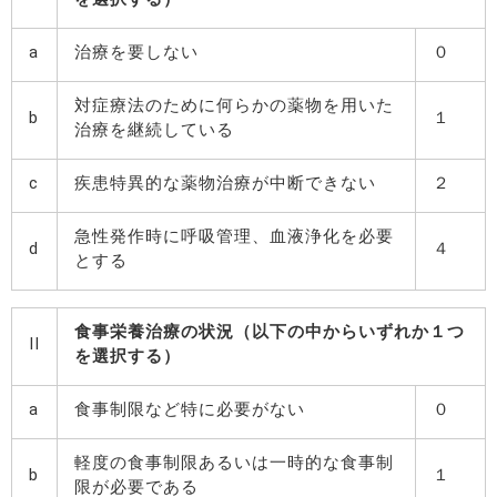
a
治療を要しない
０
対症療法のために何らかの薬物を用いた
b
１
治療を継続している
c
疾患特異的な薬物治療が中断できない
２
急性発作時に呼吸管理、血液浄化を必要
d
４
とする
食事栄養治療の状況（以下の中からいずれか１つ
II
を選択する）
a
食事制限など特に必要がない
０
軽度の食事制限あるいは一時的な食事制
b
１
限が必要である