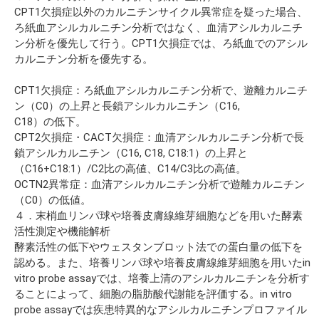
CPT1欠損症以外のカルニチンサイクル異常症を疑った場合、
ろ紙血アシルカルニチン分析ではなく、血清アシルカルニチ
ン分析を優先して行う。CPT1欠損症では、ろ紙血でのアシル
カルニチン分析を優先する。
CPT1欠損症：ろ紙血アシルカルニチン分析で、遊離カルニチ
ン（C0）の上昇と長鎖アシルカルニチン（C16,
C18）の低下。
CPT2欠損症・CACT欠損症：血清アシルカルニチン分析で長
鎖アシルカルニチン（C16, C18, C18:1）の上昇と
（C16+C18:1）/C2比の高値、C14/C3比の高値。
OCTN2異常症：血清アシルカルニチン分析で遊離カルニチン
（C0）の低値。
４．末梢血リンパ球や培養皮膚線維芽細胞などを用いた酵素
活性測定や機能解析
酵素活性の低下やウェスタンブロット法での蛋白量の低下を
認める。また、培養リンパ球や培養皮膚線維芽細胞を用いたin
vitro probe assayでは、培養上清のアシルカルニチンを分析す
ることによって、細胞の脂肪酸代謝能を評価する。in vitro
probe assayでは疾患特異的なアシルカルニチンプロファイル