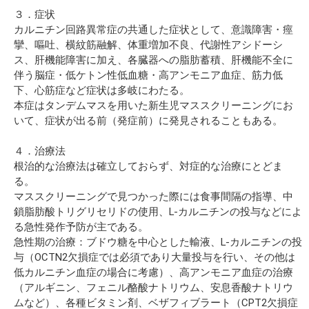
３．症状
カルニチン回路異常症の共通した症状として、意識障害・痙
攣、嘔吐、横紋筋融解、体重増加不良、代謝性アシドーシ
ス、肝機能障害に加え、各臓器への脂肪蓄積、肝機能不全に
伴う脳症・低ケトン性低血糖・高アンモニア血症、筋力低
下、心筋症など症状は多岐にわたる。
本症はタンデムマスを用いた新生児マススクリーニングにお
いて、症状が出る前（発症前）に発見されることもある。
４．治療法
根治的な治療法は確立しておらず、対症的な治療にとどま
る。
マススクリーニングで見つかった際には食事間隔の指導、中
鎖脂肪酸トリグリセリドの使用、L-カルニチンの投与などによ
る急性発作予防が主である。
急性期の治療：ブドウ糖を中心とした輸液、L-カルニチンの投
与（OCTN2欠損症では必須であり大量投与を行い、その他は
低カルニチン血症の場合に考慮）、高アンモニア血症の治療
（アルギニン、フェニル酪酸ナトリウム、安息香酸ナトリウ
ムなど）、各種ビタミン剤、ベザフィブラート（CPT2欠損症