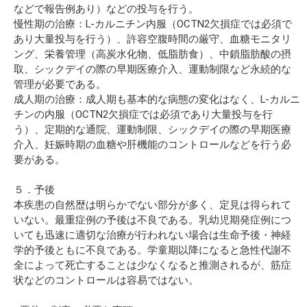
などで報告例あり）などの投与を行う。
慢性期の治療：L-カルニチン内服（OCTN2欠損症では必須で
あり大量投与を行う）、許容空腹時間の厳守、血糖モニタリ
ング、栄養管理（高炭水化物、低脂肪食）、中鎖脂肪酸の摂
取、シックデイの際の早期医療介入、運動制限など永続的な
管理が必要である。
成人期の治療：成人期も基本的な病態の変化はなく、L-カルニ
チンの内服（OCTN2欠損症では必須であり大量投与を行
う）、定期的な通院、運動制限、シックデイの際の早期医療
介入、妊娠時期の血糖や肝機能のコントロールなどを行う必
要がある。
５．予後
本疾患の自然歴は明らかでない部分が多く、定見は得られて
いない。最重症例の予後は不良である。乳幼児期発症例につ
いても迅速に適切な治療が行われない場合は生命予後・神経
学的予後ともに不良である。学童期以降になると急性代謝不
全によって死亡することは少なくなると推測されるが、筋症
状などのコントロールは容易ではない。