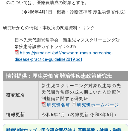
のについては、医療費助成の対象とする。
（令和6年4月1日 概要・診断基準等 厚生労働省作成）
研究班からの情報：本疾病の関連資料・リンク
日本先天代謝異常学会 新生児マススクリーニング対
象疾患等診療ガイドライン2019
https://jsimd.net/pdf/newborn-mass-screening-
disease-practice-guideline2019.pdf
情報提供：厚生労働省 難治性疾患政策研究班
新生児スクリーニング対象疾患等の先
天代謝異常症の成人期にいたる診療体
研究班名
制整備に関する研究班
研究班名簿
研究班ホームページ
情報更新
令和6年4月（名簿更新:令和8年6月）
難病治験ウェブ（国立研究開発法人 医薬基盤・健康・栄養