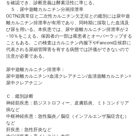
を確認でき、診断意義は酵素活性に準じる。
５．尿中遊離カルニチン分画排泄率
OCTN2異常症と二次性カルニチン欠乏症との鑑別には尿中遊
離カルニチン排泄率が有用であり、同時期に採取した血清及
び尿を用いる。本疾患では、尿中遊離カルニチン排泄率が２
−10％をこえる。保因者の一部は罹患者とオーバーラップする
こともある。この検査はカルニチン内服下やFanconi症候群に
代表される尿細管障害を有する病態では評価ができないので
注意が必要である。
尿中遊離カルニチン排泄率：
尿中遊離カルニチン☓血清クレアチニン/血清遊離カルニチン☓
尿中クレアチニン
Ｃ．鑑別診断
神経筋疾患：筋ジストロフィー、皮膚筋炎、ミトコンドリア
病など
中枢神経疾患：急性脳炎／脳症（インフルエンザ脳症含む）
など
肝疾患：急性肝炎など