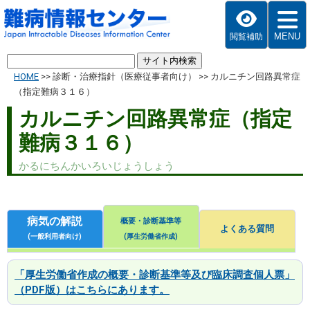
MENU
閲覧補助
HOME
>>
診断・治療指針（医療従事者向け）
>>
カルニチン回路異常症
（指定難病３１６）
カルニチン回路異常症（指定
難病３１６）
かるにちんかいろいじょうしょう
病気の解説
概要・診断基準等
よくある質問
(一般利用者向け)
(厚生労働省作成)
「厚生労働省作成の概要・診断基準等及び臨床調査個人票」
（PDF版）はこちらにあります。