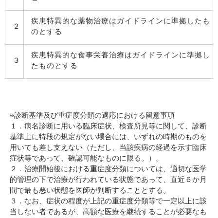
疾患特異的な薬物治療はガイドラインに準拠したも
２
のとする
疾患特異的な食事栄養治療はガイドラインに準拠し
３
たものとする
※診断基準及び重症度分類の適応における留意事項
１．病名診断に用いる臨床症状、検査所見等に関して、診断
基準上に特段の規定がない場合には、いずれの時期のものを
用いても差し支えない（ただし、当該疾病の経過を示す臨床
症状等であって、確認可能なものに限る。）。
２．治療開始後における重症度分類については、適切な医学
的管理の下で治療が行われている状態であって、直近６か月
間で最も悪い状態を医師が判断することとする。
３．なお、症状の程度が上記の重症度分類等で一定以上に該
当しない者であるが、高額な医療を継続することが必要なも