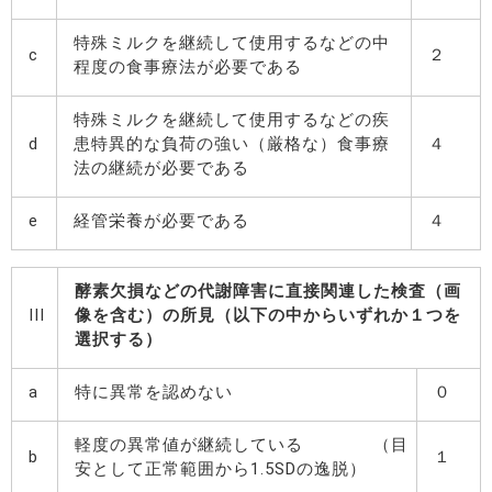
特殊ミルクを継続して使用するなどの中
c
２
程度の食事療法が必要である
特殊ミルクを継続して使用するなどの疾
d
患特異的な負荷の強い（厳格な）食事療
４
法の継続が必要である
e
経管栄養が必要である
４
酵素欠損などの代謝障害に直接関連した検査（画
III
像を含む）の所見（以下の中からいずれか１つを
選択する）
a
特に異常を認めない
０
軽度の異常値が継続している （目
b
１
安として正常範囲から1.5SDの逸脱）