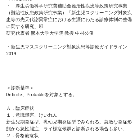
・ 厚生労働科学研究費補助金難治性疾患等政策研究事業
（難治性疾患政策研究事業）「新生児スクリーニング対象疾
患等の先天代謝異常症における生涯にわたる診療体制の整備
に関する研究」班
研究代表者 熊本大学大学院 教授 中村公俊
・新生児マススクリーニング対象疾患等診療ガイドライン
2019
＜診断基準＞
Definite、Probableを対象とする。
Ａ．臨床症状
１．意識障害、けいれん
新生児期発症型、乳幼児期発症型でみられる。急激な発症形
態から急性脳症、ライ様症候群と診断される場合も多い。
２．骨格筋症状