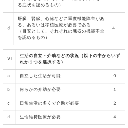
る症状を認めるもの）
肝臓、腎臓、心臓などに重度機能障害があ
る、あるいは移植医療が必要である
d
４
（目安として、それぞれの臓器の機能不全
を認めるもの）
生活の自立・介助などの状況（以下の中からいず
VI
れか１つを選択する）
a
自立した生活が可能
０
b
何らかの介助が必要
１
c
日常生活の多くで介助が必要
２
d
生命維持医療が必要
４