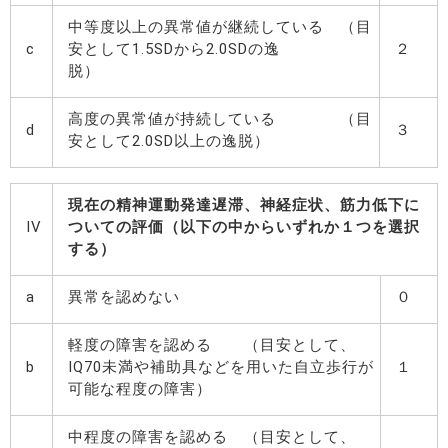
中等度以上の異常値が継続している （目
c
安として1.5SDから2.0SDの逸
２
脱）
高度の異常値が持続している （目
d
３
安として2.0SD以上の逸脱）
現在の精神運動発達遅滞、神経症状、筋力低下に
IV
ついての評価（以下の中からいずれか１つを選択
する）
a
異常を認めない
０
軽度の障害を認める （目安として、
b
IQ70未満や補助具などを用いた自立歩行が
１
可能な程度の障害）
中程度の障害を認める （目安として、