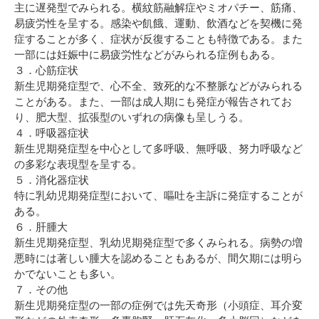
主に遅発型でみられる。横紋筋融解症やミオパチー、筋痛、
易疲労性を呈する。感染や飢餓、運動、飲酒などを契機に発
症することが多く、症状が反復することも特徴である。また
一部には妊娠中に易疲労性などがみられる症例もある。
３．心筋症状
新生児期発症型で、心不全、致死的な不整脈などがみられる
ことがある。また、一部は成人期にも発症が報告されてお
り、肥大型、拡張型のいずれの病像も呈しうる。
４．呼吸器症状
新生児期発症型を中心として多呼吸、無呼吸、努力呼吸など
の多彩な表現型を呈する。
５．消化器症状
特に乳幼児期発症型において、嘔吐を主訴に発症することが
ある。
６．肝腫大
新生児期発症型、乳幼児期発症型で多くみられる。病勢の増
悪時には著しい腫大を認めることもあるが、間欠期には明ら
かでないことも多い。
７．その他
新生児期発症型の一部の症例では先天奇形（小頭症、耳介変