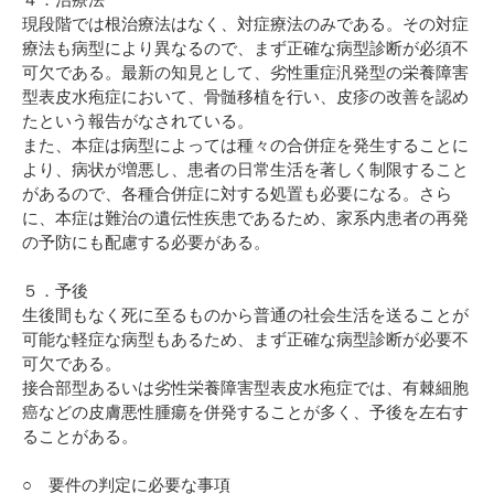
現段階では根治療法はなく、対症療法のみである。その対症
療法も病型により異なるので、まず正確な病型診断が必須不
可欠である。最新の知見として、劣性重症汎発型の栄養障害
型表皮水疱症において、骨髄移植を行い、皮疹の改善を認め
たという報告がなされている。
また、本症は病型によっては種々の合併症を発生することに
より、病状が増悪し、患者の日常生活を著しく制限すること
があるので、各種合併症に対する処置も必要になる。さら
に、本症は難治の遺伝性疾患であるため、家系内患者の再発
の予防にも配慮する必要がある。
５．予後
生後間もなく死に至るものから普通の社会生活を送ることが
可能な軽症な病型もあるため、まず正確な病型診断が必要不
可欠である。
接合部型あるいは劣性栄養障害型表皮水疱症では、有棘細胞
癌などの皮膚悪性腫瘍を併発することが多く、予後を左右す
ることがある。
○ 要件の判定に必要な事項