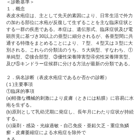
＜診断基準＞
１．概念
表皮水疱症は、主として先天的素因により、日常生活で外力
の加わる部位に水疱が反復して生ずることを主な臨床症状と
する一群の疾患である。本症は、遺伝形式、臨床症状及び電
顕所見に基づき30以上の亜型に細分されるが、各亜型間に共
通する特徴をまとめることにより、７型、４型又は３型に大
別される。これらの分類法のうち、５大病型、すなわち、①
単純型、②接合部型、③優性栄養障害型④劣性栄養障害型、
及び⑤キンドラー症候群に分ける方法が最新の分類である。
２．病名診断（表皮水疱症であるか否かの診断）
(１)主要事項
①臨床的事項
(a)軽微な機械的刺激により皮膚（ときには粘膜）に容易に水
疱を生ずる。
(b)原則として乳幼児期に発症し、長年月にわたり症状が持続
する。
(c)薬剤・感染・光線過敏・自己免疫・亜鉛欠乏・重症魚鱗
癬・皮膚萎縮症による水疱症を除外で
きる。