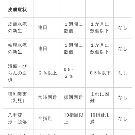
皮膚症状
皮膚水疱
１週間に
１か月に
連日
なし
の新生
数個
数個以下
粘膜水疱
１週間に
１か月に
連日
なし
の新生
数個
数個以下
潰瘍・び
0.5～
らんの面
２％以上
0.5％以下
なし
２％
積
哺乳障害
まれに困
常時困難
頻回困難
なし
（乳児）
難
爪甲変
10指趾以
10指趾未
全指趾
なし
形・脱落
上
満