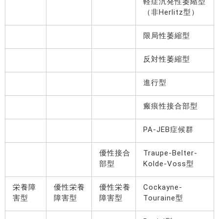
軽症汎発性萎縮型
（非Herlitz型）
限局性萎縮型
反対性萎縮型
進行型
瘢痕性接合部型
PA-JEB症候群
優性接合
Traupe-Belter-
部型
Kolde-Voss型
栄養障
優性栄養
優性栄養
Cockayne-
害型
障害型
障害型
Touraine型