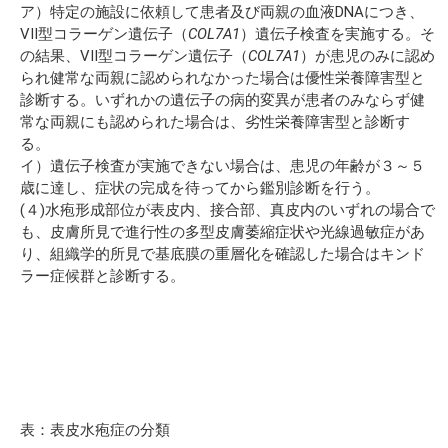
ア）特定の施設に依頼して患者及び両親の血液DNAにつき、
VII型コラーゲン遺伝子（
COL7A1
）遺伝子検査を実施する。そ
の結果、VII型コラーゲン遺伝子（
COL7A1
）が患児のみに認め
られ健常な両親に認められなかった場合は優性栄養障害型と
診断する。いずれかの遺伝子の病的変異が患者のみならず健
常な両親にも認められた場合は、劣性栄養障害型と診断す
る。
イ）遺伝子検査が実施できない場合は、患児の年齢が３～５
歳に達し、症状の完成を待ってから鑑別診断を行う。
(４)水疱形成部位が表皮内、接合部、真皮内のいずれの場合で
も、皮膚所見で進行性の多型皮膚萎縮症状や光線過敏症があ
り、組織学的所見で基底膜の重層化を確認した場合はキンド
ラー症候群と診断する。
表：表皮水疱症の分類