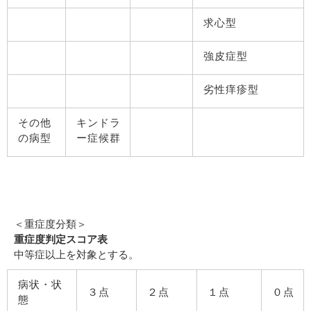
求心型
強皮症型
劣性痒疹型
その他
キンドラ
の病型
ー症候群
＜重症度分類＞
重症度判定スコア表
中等症以上を対象とする。
病状・状
３点
２点
１点
０点
態