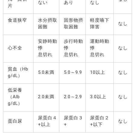
ない
あり
なし
片
食道狭窄
水分摂取
固形物摂
軽度嚥下
なし
困難
取困難
障害
安静時動
歩行時動
運動時動
心不全
悸
悸
悸
なし
息切れ
息切れ
息切れ
貧血（Hb
5.0未満
5.0～9.9
10以上
なし
g/dL）
低栄養
（Alb
2.0未満
2.0～2.9
3.0以上
なし
g/dL）
尿蛋白４
尿蛋白３
尿蛋白２
蛋白尿
なし
+以上
+
+以下