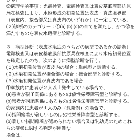
②病理学的事項：光顕検査、電顕検査又は表皮基底膜部抗原
局在検査により、水疱形成の初発位置は表皮・真皮境界部
（表皮内、接合部又は真皮内のいずれか）に一定している。
(２)診断のカテゴリー：①(a) (b) (c)の全てを満たし、かつ②を
満たすものを表皮水疱症と診断する。
３．病型診断（表皮水疱症のうちどの病型であるかの診断）
電顕検査又は表皮基底膜部抗原局在検査により水疱初発位置
を確定したのち、次のように病型診断を行う。
(１)水疱初発位置が表皮内の場合：単純型と診断する。
(２)水疱初発位置が接合部の場合：接合部型と診断する。
(３)水疱初発位置が真皮内である場合
①家族内に患者が２人以上発生している場合で、
(a)患者が親子関係にあるものは優性栄養障害型と診断する。
(b)患者が同胞関係にあるものは劣性栄養障害型と診断する。
②家族内に患者が１人のみ（孤発例）の場合で、
(a)指間癒着が著しいものは劣性栄養障害型と診断する。
(b)著しい指間癒着が認められない場合又は乳幼児のためこれ
らの症状に関する判定が困難な
場合は、