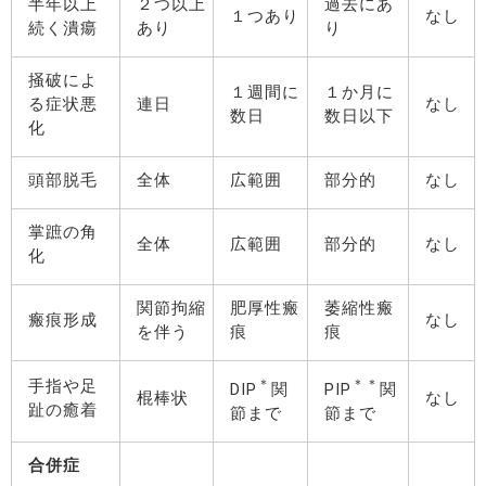
半年以上
２つ以上
過去にあ
１つあり
なし
続く潰瘍
あり
り
掻破によ
１週間に
１か月に
る症状悪
連日
なし
数日
数日以下
化
頭部脱毛
全体
広範囲
部分的
なし
掌蹠の角
全体
広範囲
部分的
なし
化
関節拘縮
肥厚性瘢
萎縮性瘢
瘢痕形成
なし
を伴う
痕
痕
＊
＊＊
手指や足
DIP
関
PIP
関
棍棒状
なし
趾の癒着
節まで
節まで
合併症