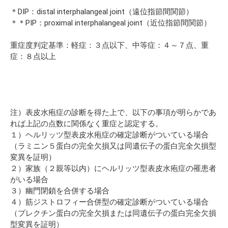
＊DIP：distal interphalangeal joint（遠位指節間関節）
＊＊PIP：proximal interphalangeal joint（近位指節間関節）
重症度判定基準：軽症：３点以下、中等症：４～７点、重
症：８点以上
注）表皮水疱症の診断を得た上で、以下の事項が明らかであ
れば上記の点数に関係なく重症と認定する。
１）ヘルリッツ型表皮水疱症の確定診断がついている場合
（ラミニン５蛋白の完全欠損又は同遺伝子の蛋白完全欠損型
変異を証明）
２）家族（２親等以内）にヘルリッツ型表皮水疱症の罹患者
がいる場合
３）幽門閉鎖を合併する場合
４）筋ジストロフィー合併型の確定診断がついている場合
（プレクチン蛋白の完全欠損または同遺伝子の蛋白完全欠損
型変異を証明）