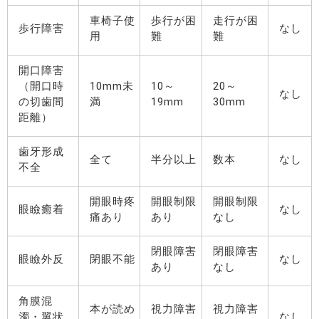
車椅子使
歩行が困
走行が困
歩行障害
なし
用
難
難
開口障害
（開口時
10mm未
10～
20～
なし
の切歯間
満
19mm
30mm
距離）
歯牙形成
全て
半分以上
数本
なし
不全
開眼時疼
開眼制限
開眼制限
眼瞼癒着
なし
痛あり
あり
なし
閉眼障害
閉眼障害
眼瞼外反
閉眼不能
なし
あり
なし
角膜混
本が読め
視力障害
視力障害
濁・翼状
なし