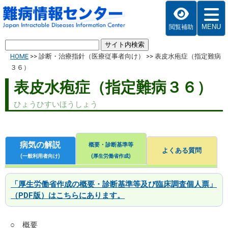
MENU
閲覧補助
HOME
>>
診断・治療指針（医療従事者向け）
>>
表皮水疱症（指定難病
３６）
表皮水疱症（指定難病３６）
ひょうひすいほうしょう
病気の解説
概要・診断基準等
よくある質問
(一般利用者向け)
(厚生労働省作成)
「厚生労働省作成の概要・診断基準等及び臨床調査個人票」
（PDF版）はこちらにあります。
○ 概要