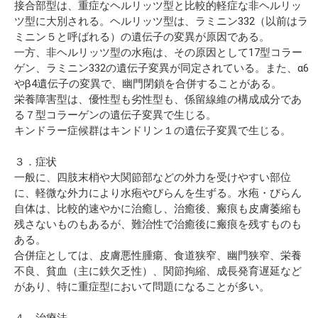
接合部型は、重症なヘルリッツ型と比較的軽症な非ヘルリッ
ツ型に大別される。ヘルリッツ型は、ラミニン332（以前はラ
ミニン５と呼ばれる）の遺伝子の変異が原因である。
一方、非ヘルリッツ型の水疱は、その原因として17型コラー
ゲン、ラミニン332の遺伝子変異が同定されている。また、α6
やβ4遺伝子の変異で、幽門閉鎖を合併することがある。
栄養障害型は、優性型も劣性型も、係留線維の構成成分であ
る７型コラーゲンの遺伝子変異で生じる。
キンドラー症候群はキンドリン１の遺伝子変異で生じる。
３．症状
一般に、四肢末梢や大関節部などの外力を受けやすい部位
に、軽微な外力により水疱やびらんを生ずる。水疱・びらん
自体は、比較的速やかに治癒し、治癒後、瘢痕も皮膚萎縮も
残さないものもあるが、難治性で治癒後に瘢痕を残すものも
ある。
合併症としては、皮膚悪性腫瘍、食道狭窄、幽門狭窄、栄養
不良、貧血（主に鉄欠乏性）、関節拘縮、成長発育遅延など
があり、特に重症型において問題になることが多い。
４．治療法