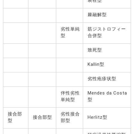
表在型
棘融解型
劣性単純
筋ジストロフィー
型
合併型
致死型
Kallin型
劣性疱疹状型
伴性劣性
Mendes da Costa
単純型
型
接合部
劣性接合
接合部型
Herlitz型
型
部型