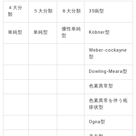
４大分
５大分類
８大分類
35病型
類
優性単純
単純型
単純型
Köbner型
型
Weber-cockayne
型
Dowling-Meara型
色素異常型
色素異常を伴う疱
疹状型
Ogna型