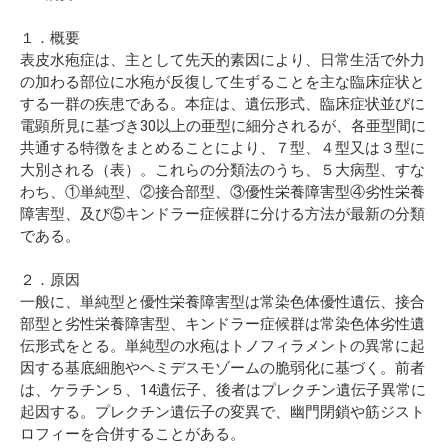
１．概要
表皮水疱症は、主として先天的素因により、日常生活で外力
の加わる部位に水疱が反復して生ずることを主な臨床症状と
する一群の疾患である。本症は、遺伝形式、臨床症状並びに
電顕所見に基づき30以上の亜型に細分されるが、各亜型間に
共通する特徴をまとめることにより、７型、４型又は３型に
大別される（表）。これらの分類法のうち、５大病型、すな
わち、①単純型、②接合部型、③優性栄養障害型④劣性栄養
障害型、及び⑤キンドラー症候群に分ける方法が最新の分類
である。
２．原因
一般に、単純型と優性栄養障害型は常染色体優性遺伝、接合
部型と劣性栄養障害型、キンドラー症候群は常染色体劣性遺
伝形式をとる。単純型の水疱はトノフィラメントの異常に起
因する基底細胞やヘミデスモゾームの脆弱化に基づく。前者
は、ケラチン５、14遺伝子、後者はプレクチン遺伝子異常に
起因する。プレクチン遺伝子の変異で、幽門閉鎖や筋ジスト
ロフィーを合併することがある。