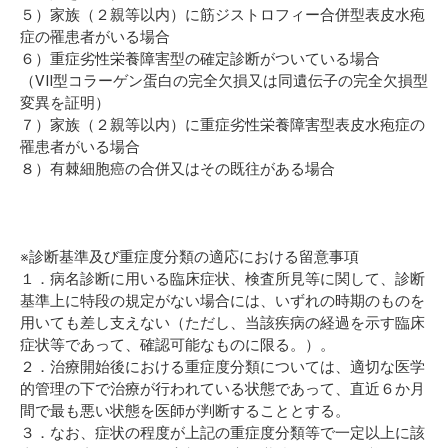
５）家族（２親等以内）に筋ジストロフィー合併型表皮水疱
症の罹患者がいる場合
６）重症劣性栄養障害型の確定診断がついている場合
（VII型コラーゲン蛋白の完全欠損又は同遺伝子の完全欠損型
変異を証明）
７）家族（２親等以内）に重症劣性栄養障害型表皮水疱症の
罹患者がいる場合
８）有棘細胞癌の合併又はその既往がある場合
※診断基準及び重症度分類の適応における留意事項
１．病名診断に用いる臨床症状、検査所見等に関して、診断
基準上に特段の規定がない場合には、いずれの時期のものを
用いても差し支えない（ただし、当該疾病の経過を示す臨床
症状等であって、確認可能なものに限る。）。
２．治療開始後における重症度分類については、適切な医学
的管理の下で治療が行われている状態であって、直近６か月
間で最も悪い状態を医師が判断することとする。
３．なお、症状の程度が上記の重症度分類等で一定以上に該