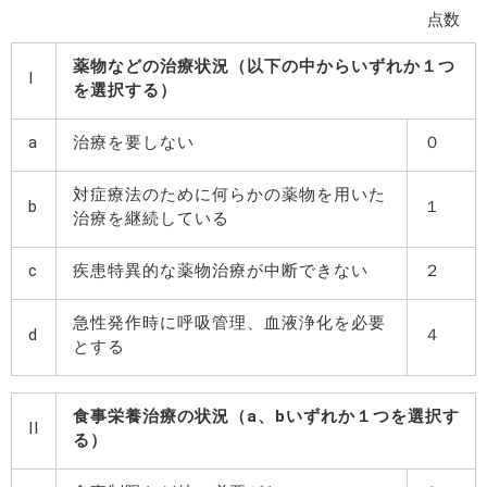
点数
薬物などの治療状況（以下の中からいずれか１つ
I
を選択する）
a
治療を要しない
０
対症療法のために何らかの薬物を用いた
b
１
治療を継続している
c
疾患特異的な薬物治療が中断できない
２
急性発作時に呼吸管理、血液浄化を必要
d
４
とする
食事栄養治療の状況（a、bいずれか１つを選択す
II
る）