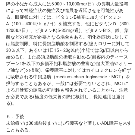
降の小児から成人には5,000～10,000mg/日）の長期大量投与
によって神経症状の発症及び進展を遅延させる可能性があ
る。眼症状に対しては、ビタミンE補充に加えてビタミン
A（100－400IU/ｋｇ/日）を補充する。他にビタミンＤ（800-
1200IU/日）、ビタミンK(5-35mg/週)、ビタミンB12、鉄、葉
酸などの補充が必要となる場合もある。消化器症状に対して
は脂肪制限、特に長鎖脂肪酸を制限する(総カロリーに対して
30％以下、あるいは1日15～20g以内(小児では5g/日以内から
始める))。また必須脂肪酸の摂取を勧める(耐容内のティース
プーン1杯以下の多価不飽和脂肪酸の豊富な油(大豆油やオリー
ブ油など)の摂取)。栄養障害に対してはカイロミクロンを経ず
に吸収される中鎖脂肪（medium-chain triglyceride：MCT）を
投与することもあるが、一般には必要でないとされ、MCTに
よる肝硬変の誘発の可能性も報告されていることから、注意
が必要である(極度の低栄養の際に検討し、長期連用は避け
る)。
５．予後
未治療では30歳前後までに歩行障害など著しいADL障害を来す
こともある。