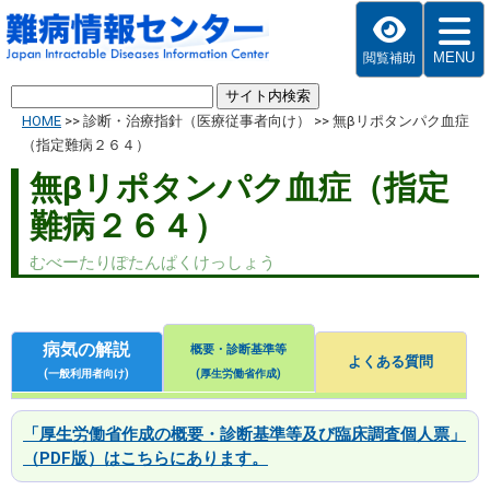
MENU
閲覧補助
HOME
>>
診断・治療指針（医療従事者向け）
>>
無βリポタンパク血症
（指定難病２６４）
無βリポタンパク血症（指定
難病２６４）
むべーたりぽたんぱくけっしょう
病気の解説
概要・診断基準等
よくある質問
(一般利用者向け)
(厚生労働省作成)
「厚生労働省作成の概要・診断基準等及び臨床調査個人票」
（PDF版）はこちらにあります。