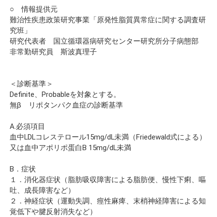
○ 情報提供元
難治性疾患政策研究事業「原発性脂質異常症に関する調査研
究班」
研究代表者 国立循環器病研究センター研究所分子病態部
非常勤研究員 斯波真理子
＜診断基準＞
Definite、Probableを対象とする。
無β リポタンパク血症の診断基準
A.必須項目
血中LDLコレステロール15mg/dL未満（Friedewald式による）
又は血中アポリポ蛋白B 15mg/dL未満
B．症状
１．消化器症状（脂肪吸収障害による脂肪便、慢性下痢、嘔
吐、成長障害など）
２．神経症状（運動失調、痙性麻痺、末梢神経障害による知
覚低下や腱反射消失など）