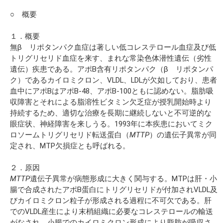
○ 概要
１．概要
無β リポタンパク血症は著しい低コレステロール血症及び低
トリグリセリド血症を来す、まれな常染色体潜性遺伝（劣性
遺伝）疾患である。アポB含有リポタンパク（β リポタンパ
ク）であるカイロミクロン、VLDL、LDLが欠如しており、患者
血中にアポBはアポB-48、アポB-100ともに認めない。脂肪吸
収障害とそれによる脂溶性ビタミン欠乏症が授乳開始時より
持続するため、適切な治療を長期に継続しないと不可逆的な
眼症状、神経障害を来しうる。1993年に本疾患においてミク
ロソームトリグリセリド転送蛋白（
MTTP
）の遺伝子異常が同
定され、MTP欠損症とも呼ばれる。
２．原因
MTTP
遺伝子異常が病態形成に大きく関与する。MTPは肝・小
腸で合成されたアポB蛋白にトリグリセリドが付加されVLDL及
びカイロミクロン粒子が形成される過程に不可欠である。肝
でのVLDL産生により末梢組織に必要なコレステロールの輸送
がなされ、小腸でのカイロミクロン形成により脂肪が吸収さ