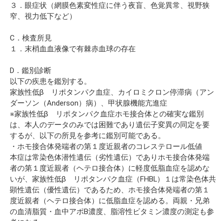
３．眼症状（網膜色素変性症に伴う夜盲、色覚異常、視野狭
窄、視力低下など）
C．検査所見
１．末梢血血液像で有棘赤血球の存在
D．鑑別診断
以下の疾患を鑑別する。
家族性低β リポタンパク血症、カイロミクロン停滞病（アン
ダーソン（Anderson）病）、甲状腺機能亢進症
※家族性低β リポタンパク血症ホモ接合体との確実な鑑別
は、本人のデータのみでは困難であり遺伝子変異の同定を要
するが、以下の所見を参考に鑑別可能である。
・ホモ接合体発端者の第１度近親者のコレステロール低値
本症は常染色体潜性遺伝（劣性遺伝）でありホモ接合体発端
者の第１度近親者（ヘテロ接合体）に軽度低脂血症を認めな
いが、家族性低β リポタンパク血症（FHBL）１は常染色体共
顕性遺伝（優性遺伝）であるため、ホモ接合体発端者の第１
度近親者（ヘテロ接合体）に低脂血症を認める。両親・兄弟
の血清脂質・血中アポB濃度、脂溶性ビタミン濃度の測定も参