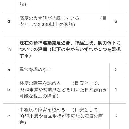
脱）
高度の異常値が持続している （目
d
３
安として2.0SD以上の逸脱）
現在の精神運動発達遅滞、神経症状、筋力低下に
IV
ついての評価（以下の中からいずれか１つを選択
する）
a
異常を認めない
０
軽度の障害を認める （目安として、
b
IQ70未満や補助具などを用いた自立歩行が
１
可能な程度の障害）
中程度の障害を認める （目安として、
c
IQ50未満や自立歩行が不可能な程度の障
２
害）