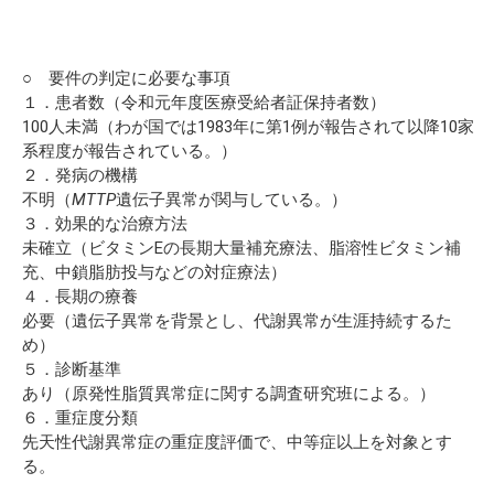
○ 要件の判定に必要な事項
１．患者数（令和元年度医療受給者証保持者数）
100人未満（わが国では1983年に第1例が報告されて以降10家
系程度が報告されている。）
２．発病の機構
不明（
MTTP
遺伝子異常が関与している。）
３．効果的な治療方法
未確立（ビタミンEの長期大量補充療法、脂溶性ビタミン補
充、中鎖脂肪投与などの対症療法）
４．長期の療養
必要（遺伝子異常を背景とし、代謝異常が生涯持続するた
め）
５．診断基準
あり（原発性脂質異常症に関する調査研究班による。）
６．重症度分類
先天性代謝異常症の重症度評価で、中等症以上を対象とす
る。