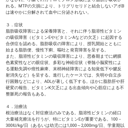
れる。MTPの欠損により、トリグリセリドと結合しないアポB
は速やかに分解されて血中に分泌されない。
３．症状
脂肪吸収障害による栄養障害と、それに伴う脂溶性ビタミン
の吸収障害（ビタミンEやビタミンAなどの欠乏）に起因する
合併症を認める。脂肪吸収の障害により、授乳開始とともに
始まる脂肪便、慢性下痢、嘔吐と発育障害を呈する。
また、脂溶性ビタミンの吸収障害により、思春期までに網膜
色素変性などの眼症状、多彩な神経症状（脊髄小脳変性によ
る運動失調や痙性麻痺、末梢神経障害による知覚低下や腱反
射消失など）を呈する。進行したケースでは、失明や自立歩
行困難などにより、ADLが著しく低下する。ほかに脂肪肝や肝
硬変の報告、ビタミンK欠乏による出血傾向や心筋症による不
整脈死の報告もある。
４．治療法
根治療法はなく対症療法のみである。脂溶性ビタミンの経口
大量補充療法を行うが、特にビタミンEが重要である。100－
300IU/kg/日（あるいは幼児には1,000～2,000mg/日、学童期以