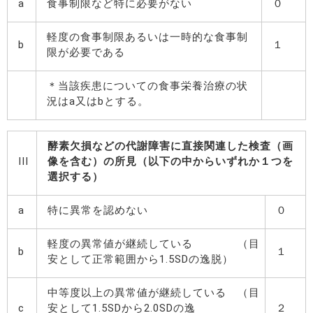
a
食事制限など特に必要がない
０
軽度の食事制限あるいは一時的な食事制
b
１
限が必要である
＊当該疾患についての食事栄養治療の状
況はa又はbとする。
酵素欠損などの代謝障害に直接関連した検査（画
III
像を含む）の所見（以下の中からいずれか１つを
選択する）
a
特に異常を認めない
０
軽度の異常値が継続している （目
b
１
安として正常範囲から1.5SDの逸脱）
中等度以上の異常値が継続している （目
c
安として1.5SDから2.0SDの逸
２