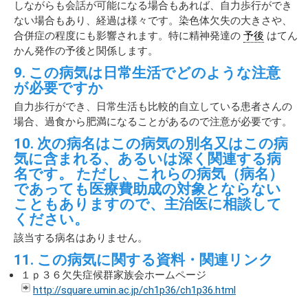
しながらも会話が可能になる場合もあれば、自力歩行ができ
ない場合もあり、経過は様々です。染色体欠失の大きさや、
合併症の程度にも影響されます。特に精神発達の
予後
はてん
かん発作の予後と関係します。
9. この病気は日常生活でどのような注意
が必要ですか
自力歩行ができ、日常生活も比較的自立している患者さんの
場合、過食から肥満になることがあるので注意が必要です。
10. 次の病名はこの病気の別名又はこの病
気に含まれる、あるいは深く関連する病
名です。 ただし、これらの病気（病名）
であっても医療費助成の対象とならない
こともありますので、主治医に相談して
ください。
該当する病名はありません。
11. この病気に関する資料・関連リンク
１ｐ３６欠失症候群家族会ホームページ
http://square.umin.ac.jp/ch1p36/ch1p36.html