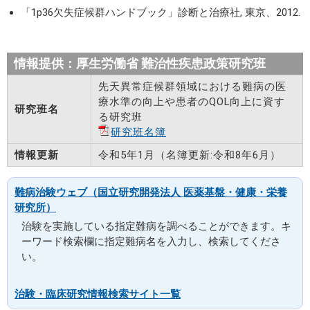
「1p36欠失症候群ハンドブック」診断と治療社, 東京、2012.
情報提供：厚生労働省 難治性疾患政策研究班
先天異常症候群領域における難病の医
療水準の向上や患者のQOL向上に資す
研究班名
る研究班
研究班名簿
情報更新
令和5年1月（名簿更新:令和8年6月）
難病治験ウェブ（国立研究開発法人 医薬基盤・健康・栄養
研究所）
治験を実施している指定難病を調べることができます。キ
ーワード検索欄に指定難病名を入力し、検索してくださ
い。
治験・臨床研究情報検索サイト一覧