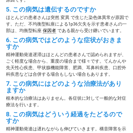
5. この病気は遺伝するのですか
ほとんどの患者さんは突然 変異 で生じた染色体異常が原因で
す。ただ、不均衡型転座による1p36欠失を示す患者さんの一
部は、均衡型転座
保因者
である親から受け継いでいます。
6. この病気ではどのような症状がおきま
すか
精神運動発達遅滞はほとんどの患者さんで認められますが、
ごく軽度な場合から、重度の場合まで様々です。てんかんや
先天性心疾患、甲状腺機能障害、肥満、耳鼻科疾患、口腔外
科疾患などは合併する場合もしない場合もあります。
7. この病気にはどのような治療法があり
ますか
根本的な治療法はありません。各症状に対して一般的な対症
療法を行います。
8. この病気はどういう経過をたどるので
すか
精神運動発達は遅れながらも伸びていきます。構音障害を示