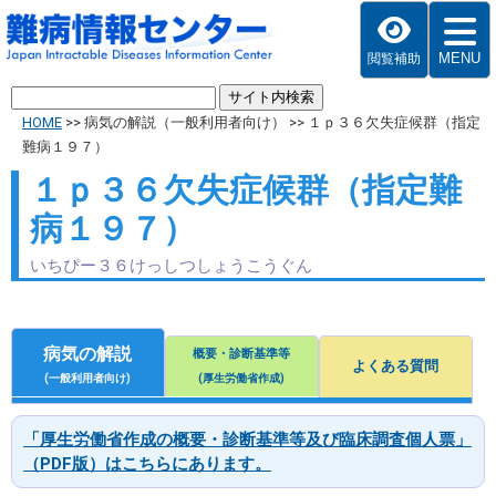
MENU
閲覧補助
HOME
>>
病気の解説（一般利用者向け）
>>
１ｐ３６欠失症候群（指定
難病１９７）
１ｐ３６欠失症候群（指定難
病１９７）
いちぴー３６けっしつしょうこうぐん
病気の解説
概要・診断基準等
よくある質問
(一般利用者向け)
(厚生労働省作成)
「厚生労働省作成の概要・診断基準等及び臨床調査個人票」
（PDF版）はこちらにあります。