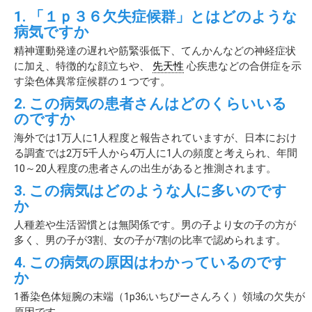
1. 「１ｐ３６欠失症候群」とはどのような
病気ですか
精神運動発達の遅れや筋緊張低下、てんかんなどの神経症状
に加え、特徴的な顔立ちや、
先天性
心疾患などの合併症を示
す染色体異常症候群の１つです。
2. この病気の患者さんはどのくらいいる
のですか
海外では1万人に1人程度と報告されていますが、日本におけ
る調査では2万5千人から4万人に1人の頻度と考えられ、年間
10～20人程度の患者さんの出生があると推測されます。
3. この病気はどのような人に多いのです
か
人種差や生活習慣とは無関係です。男の子より女の子の方が
多く、男の子が3割、女の子が7割の比率で認められます。
4. この病気の原因はわかっているのです
か
1番染色体短腕の末端（1p36;いちぴーさんろく）領域の欠失が
原因です。