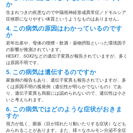
か
生まれつきの疾患なので中隔視神経形成異常症／ドモルシア
症候群になりやすい体質というようなものはありません。
4. この病気の原因はわかっているのです
か
若年出産や、母体の喫煙・飲酒・薬物摂取といった環境因子
の影響が推測されています。
HESX1
、
SOX2
などの遺伝子変異が報告されていますが、多く
は原因不明です。
5. この病気は遺伝するのですか
家族例の報告もあり、遺伝子変異も報告されていますが、多
くは原因不明の孤発例（遺伝性が明らかでないもの）であ
り、遺伝子変異も両親には認められないので、遺伝性は小さ
いと考えられます。
6. この病気ではどのような症状がおきま
すか
視力が低く、眼振（目が揺れたり動いたりする症状）なども
みられることがあります。また、様々なホルモン分泌不全症