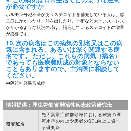
9. この病気は日常生活でどのような注意
が必要ですか
ホルモン分泌不全がありステロイドを補充している人は、感
染症にかかったり、熱を出したり、手術など大きいストレス
がかかるような状況の時は、補充しているステロイドの増量
が必要です。
10. 次の病名はこの病気の別名又はこの病
気に含まれる、あるいは深く関連する病
名です。 ただし、これらの病気（病名）
であっても医療費助成の対象とならない
こともありますので、主治医に相談して
ください。
中隔視神経異形成症
情報提供：厚生労働省 難治性疾患政策研究班
先天異常症候群領域における難病の医
療水準の向上や患者のQOL向上に資す
研究班名
る研究班