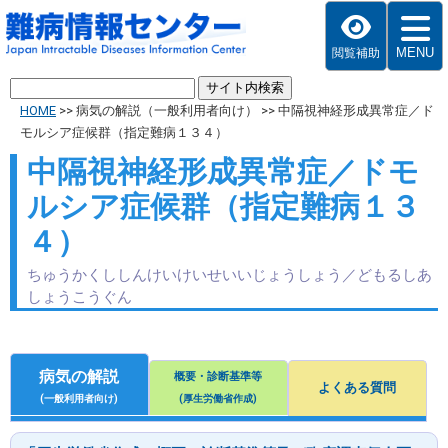
MENU
閲覧補助
HOME
>>
病気の解説（一般利用者向け）
>>
中隔視神経形成異常症／ド
モルシア症候群（指定難病１３４）
中隔視神経形成異常症／ドモ
ルシア症候群（指定難病１３
４）
ちゅうかくししんけいけいせいいじょうしょう／どもるしあ
しょうこうぐん
病気の解説
概要・診断基準等
よくある質問
(一般利用者向け)
(厚生労働省作成)