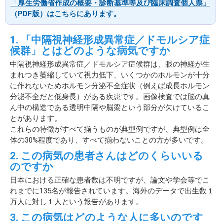
「厚生労働省作成の概要・診断基準等及び臨床調査個人票」
（PDF版）はこちらにあります。
1. 「中隔視神経形成異常症／ドモルシア症
候群」とはどのような病気ですか
中隔視神経形成異常症／ドモルシア症候群は、眼の神経が生
まれつき萎縮していて視力低下、いくつかのホルモンが十分
に作れないためホルモン分泌不全症状（例えば成長ホルモン
分泌不全だと低身長）がある疾患です。画像検査では脳の真
ん中の構造である透明中隔や脳梁という部分が欠けているこ
とがあります。
これらの特徴がすべて揃うものが典型例ですが、典型例は全
体の30%程度であり、すべて揃わないことの方が多いです。
2. この病気の患者さんはどのくらいいる
のですか
日本における正確な患者数は不明ですが、論文や学会等でこ
れまでに135名が報告されています。海外のデータで出生数１
万人に対し１人という報告があります。
3. この病気はどのような人に多いのです