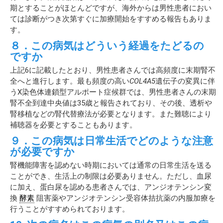
期とすることがほとんどですが、海外からは男性患者におい
ては診断がつき次第すぐに加療開始をすすめる報告もありま
す。
８．この病気はどういう経過をたどるの
ですか
上記6に記載したとおり、男性患者さんでは高頻度に末期腎不
全へと進行します。最も頻度の高い
COL4A5
遺伝子の変異に伴
うX染色体連鎖型アルポート症候群では、男性患者さんの末期
腎不全到達中央値は35歳と報告されており、その後、透析や
腎移植などの腎代替療法が必要となります。また難聴により
補聴器を必要とすることもあります。
９．この病気は日常生活でどのような注意
が必要ですか
腎機能障害を認めない時期においては通常の日常生活を送る
ことができ、生活上の制限は必要ありません。ただし、血尿
に加え、蛋白尿を認める患者さんでは、アンジオテンシン変
換
酵素
阻害薬やアンジオテンシン受容体拮抗薬の内服加療を
行うことがすすめられております。