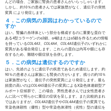
んどの場合、ご家族に腎炎の患者さんがいらっしゃいます。
しかし、約10％の患者さんでは家族歴がなく、遺伝子の突然
変異 により発症します。
４．この病気の原因はわかっているので
すか
はい。腎臓の糸球体という部分を構成するのに重要な蛋白で
ある4型コラーゲンのα3鎖、α4鎖またはα5鎖を作るための情報
を持っている
COL4A3
、
COL4A4
、
COL4A5
遺伝子のいずれかに
変異がある場合発症します。これらの蛋白は内耳や眼にも存
在するため、難聴や眼症状を合併します。
５．この病気は遺伝するのですか
はい。先述のように遺伝子の疾患であるため遺伝します。約
90％の患者さんは家族にも腎炎の方がいます。残りの約10％
は家族歴がなく、遺伝子の突然変異により発症します。最も
頻度の高いのは
COL4A5
遺伝子の変異によるX染色体連鎖型ア
ルポート症候群で、この場合、男性患者さんでは女性患者さ
んに比べて明らかに重症の症状を呈します。また比較的まれ
ではありますが、
COL4A3
遺伝子や
COL4A4
遺伝子の変異でも
常染色体顕性（優性）型や常染色体潜性（劣性）型の遺伝を