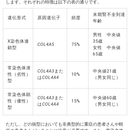
します。それぞれの特徴は以下の表の通りです。
末期腎不全到達
遺伝形式
原因遺伝子
頻度
年齢
男性 中央値
X染色体連
35歳
COL4A5
75%
鎖型
女性 中央値
65歳
常染色体潜
COL4A3
また
中央値21歳
性（劣性）
10%
は
COL4A4
（男女同じ）
型
常染色体顕
COL4A3
また
中央値60歳
性（優性）
15%
は
COL4A4
（男女同じ）
型
ただし、どの病型においても非典型的に重症の患者さんや軽