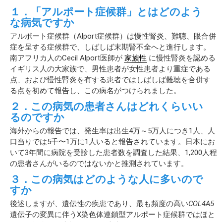
１．「アルポート症候群」とはどのよう
な病気ですか
アルポート症候群（Alport症候群）は慢性腎炎、難聴、眼合併
症を呈する症候群で、しばしば末期腎不全へと進行します。
南アフリカ人のCecil Alport医師が
家族性
に慢性腎炎を認める
イギリス人の大家族で、男性患者が女性患者より重症である
点、および慢性腎炎を有する患者ではしばしば難聴を合併す
る点を初めて報告し、この病名がつけられました。
２．この病気の患者さんはどれくらいい
るのですか
海外からの報告では、発生率は出生4万～5万人につき1人、人
口当りでは5千〜1万に1人いると報告されています。日本にお
いて3年間に病院を受診した患者数を調査した結果、1,200人程
の患者さんがいるのではないかと推測されています。
３．この病気はどのような人に多いので
すか
後述しますが、遺伝性の疾患であり、最も頻度の高い
COL4A5
遺伝子の変異に伴うX染色体連鎖型アルポート症候群ではほと