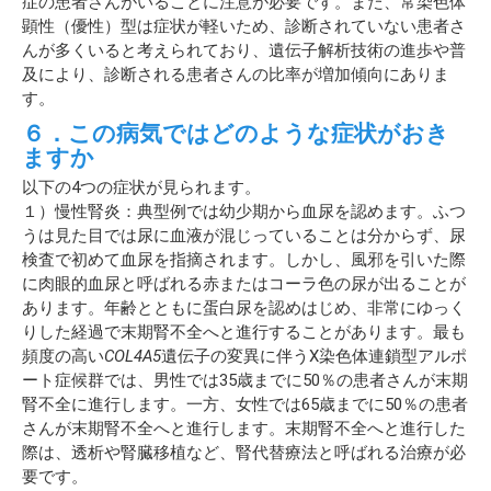
症の患者さんがいることに注意が必要です。また、常染色体
顕性（優性）型は症状が軽いため、診断されていない患者さ
んが多くいると考えられており、遺伝子解析技術の進歩や普
及により、診断される患者さんの比率が増加傾向にありま
す。
６．この病気ではどのような症状がおき
ますか
以下の4つの症状が見られます。
１）慢性腎炎：典型例では幼少期から血尿を認めます。ふつ
うは見た目では尿に血液が混じっていることは分からず、尿
検査で初めて血尿を指摘されます。しかし、風邪を引いた際
に肉眼的血尿と呼ばれる赤またはコーラ色の尿が出ることが
あります。年齢とともに蛋白尿を認めはじめ、非常にゆっく
りした経過で末期腎不全へと進行することがあります。最も
頻度の高い
COL4A5
遺伝子の変異に伴うX染色体連鎖型アルポ
ート症候群では、男性では35歳までに50％の患者さんが末期
腎不全に進行します。一方、女性では65歳までに50％の患者
さんが末期腎不全へと進行します。末期腎不全へと進行した
際は、透析や腎臓移植など、腎代替療法と呼ばれる治療が必
要です。