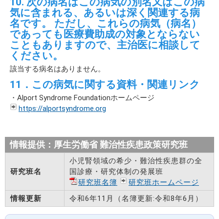
10. 次の病名はこの病気の別名又はこの病
気に含まれる、あるいは深く関連する病
名です。 ただし、これらの病気（病名）
であっても医療費助成の対象とならない
こともありますので、主治医に相談して
ください。
該当する病名はありません。
11．この病気に関する資料・関連リンク
・Alport Syndrome Foundationホームページ
https://alportsyndrome.org
情報提供：厚生労働省 難治性疾患政策研究班
小児腎領域の希少・難治性疾患群の全
研究班名
国診療・研究体制の発展班
研究班名簿
研究班ホームページ
情報更新
令和6年11月（名簿更新:令和8年6月）