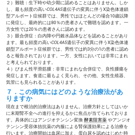
２）難聴：生下時や幼少期に認めることはありません。しか
し、最も頻度の高い
COL4A5
遺伝子の変異に伴うX染色体連鎖
型アルポート症候群では、男性ではほとんどの場合10歳以降
に発症し、最終的には80％の患者さんで難聴を認めます。一
方女性では20％の患者さんに認めます。
３）眼合併症：白内障や円錐水晶体などを認めることがあり
ます。最も頻度の高い
COL4A5
遺伝子の変異に伴うX染色体連
鎖型アルポート症候群では、男性では約3分の1の患者に認め
ると報告されております。一方、女性においては非常にまれ
と考えられております。
４）びまん性平滑筋腫：非常にまれな合併症で、良性腫瘍を
発症します。食道に最もよく見られ、その他、女性生殖器、
気管にも見られることがあります。
７．この病気にはどのような治療法があ
りますか
現在まで根治的治療法はありません。治療方針としてはいか
に末期腎不全への進行を抑えるかに焦点が当てられておりま
す。具体的にはアンジオテンシン変換
酵素阻害薬
やアンジオ
テンシン受容体拮抗薬の内服による腎保護効果による治療を
行います。治療開始は血尿に加え、蛋白尿を認めはじめた時