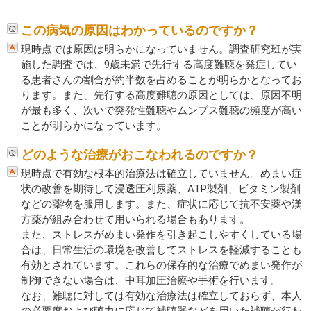
この病気の原因はわかっているのですか？
現時点では原因は明らかになっていません。調査研究班が実
施した調査では、9歳未満で先行する高度難聴を発症してい
る患者さんの割合が約半数を占めることが明らかとなってお
ります。また、先行する高度難聴の原因としては、原因不明
が最も多く、次いで突発性難聴やムンプス難聴の頻度が高い
ことが明らかになっています。
どのような治療がおこなわれるのですか？
現時点で有効な根本的治療法は確立していません。めまい症
状の改善を期待して浸透圧利尿薬、ATP製剤、ビタミン製剤
などの薬物を服用します。また、症状に応じて抗不安薬や漢
方薬が組み合わせて用いられる場合もあります。
また、ストレスがめまい発作を引き起こしやすくしている場
合は、日常生活の環境を改善してストレスを軽減することも
有効とされています。これらの保存的な治療でめまい発作が
制御できない場合は、中耳加圧治療や手術を行います。
なお、難聴に対しては有効な治療法は確立しておらず、本人
の必要度および聴力に応じて補聴器などを用いた補聴が行わ