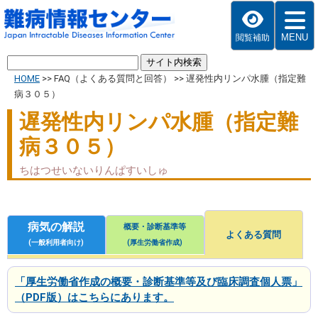
MENU
閲覧補助
HOME
>>
FAQ（よくある質問と回答）
>>
遅発性内リンパ水腫（指定難
病３０５）
遅発性内リンパ水腫（指定難
病３０５）
ちはつせいないりんぱすいしゅ
病気の解説
概要・診断基準等
よくある質問
(一般利用者向け)
(厚生労働省作成)
「厚生労働省作成の概要・診断基準等及び臨床調査個人票」
（PDF版）はこちらにあります。