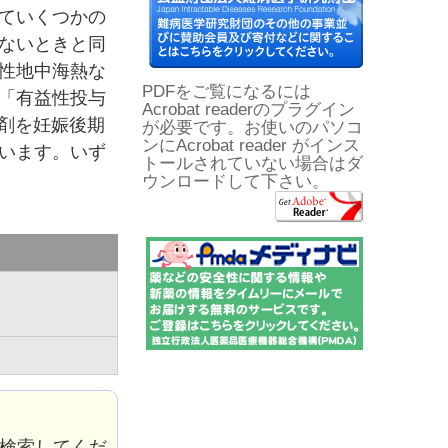
ていくつかの
ないときと同
性地中海熱な
PDFをご覧になるには
「有益性投与
Acrobat readerのプラグイン
剤を妊娠後期
が必要です。お使いのパソコ
ンにAcrobat reader がインス
います。いず
トールされていない場合はダ
ウンロードして下さい。
検索してくだ