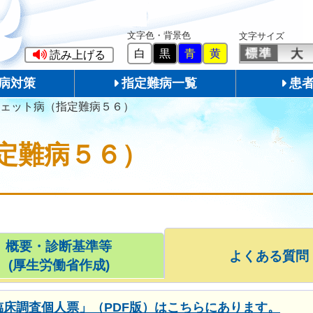
文字色・背景色
文字サイズ
白
黒
青
黄
読み上げる
病対策
指定難病一覧
患
ェット病（指定難病５６）
定難病５６）
概要・診断基準等
よくある質問
(厚生労働省作成)
床調査個人票」（PDF版）はこちらにあります。