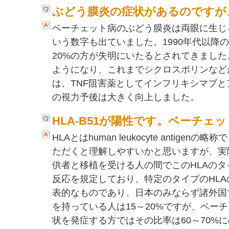
ぶどう膜炎の症状があるのですが
ベーチェット病のぶどう膜炎は両眼に生じ
いう数字も出ていました。1990年代以
20%の方が失明にいたるとされてきました
ようになり、これまでシクロスポリンなど
は、TNF阻害薬としてインフリキシマブ
の視力予後は大きく向上しました。
HLA-B51が陽性です。ベーチ
HLAとはhuman leukocyte ant
ただくと理解しやすいかと思いますが、実
供者と移植を受ける人の間でこのHLAのタ
反応を規定しており、特定のタイプのHL
表的なものであり、日本のみならず諸外国でも
を持っている人は15～20%ですが、ベー
状を発症する方ではその比率は60～70%に