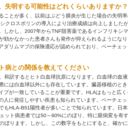
、失明する可能性はどれくらいありますか？
ることが多く、以前はぶどう膜炎が生じた場合の失明率は
降のシクロスポリンの導入により治療成績は向上しました
。しかし、2007年からTNF阻害薬であるインフリキシ
が効かなかった患者さんも発作が抑えられるようになり
とアダリムマブの保険適応が認められており、ベーチェッ
ェット病との関係を教えてください
igenの略称で、和訳するとヒト白血球抗原になります。白血球の
際には白血球以外にも存在しています。臓器移植のとき
イプが一致していることが重要です。HLAはもっと広
Aの人に発症しやすい疾患も知られています。ベーチェッ
HLA-B51陽性者が多いことで知られています。日本人で
チェット病患者では50～60%にのぼり、特に眼病変を有
のぼります。しかし、この数字をもとにすると、確かにHL