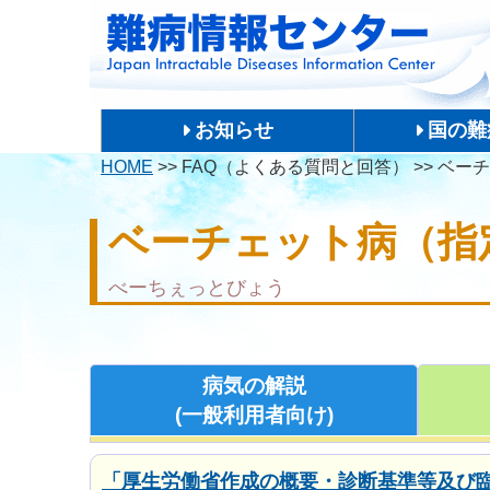
お知らせ
国の難
HOME
>>
FAQ（よくある質問と回答）
>>
ベーチ
ベーチェット病（指
べーちぇっとびょう
病気の解説
(一般利用者向け)
「厚生労働省作成の概要・診断基準等及び臨