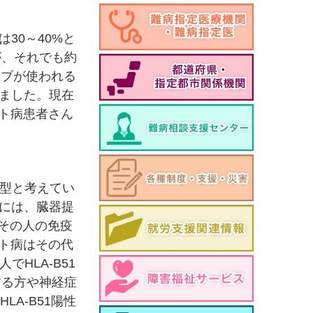
30～40%と
が、それでも約
マブが使われる
ました。現在
ト病患者さん
血液型と考えてい
には、臓器提
くその人の免疫
ト病はその代
HLA-B51
する方や神経症
A-B51陽性