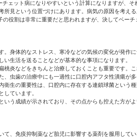
ーチェット病になりやすいという計算になりますが、それで
考所見という位置づけにあります。病気の原因を考える上
伝子の役割は非常に重要だと思われますが、決してベーチ
す。身体的なストレス、寒冷などの気候の変化が発作に
しい生活を送ることなどが基本的な事項になります。
扁桃炎などをきちんと治療しておくことも重要です。こ
た、虫歯の治療中にも一過性に口腔内アフタ性潰瘍が多
内衛生の重要性は、口腔内に存在する連鎖球菌という種
としています。
という成績が示されており、その点からも控えた方がよ
いて、免疫抑制薬など胎児に影響する薬剤を服用してい