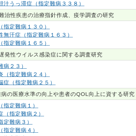
胆汁うっ滞症（指定難病３３８）
難治性疾患の治療指針作成、疫学調査の研究
（指定難病１３０）
性無汗症（指定難病１６３）
（指定難病１６５）
遅発性ウイルス感染症に関する調査研究
難病２３）
炎（指定難病２４）
脳症（指定難病２５）
病の医療水準の向上や患者のQOL向上に資する研究
（指定難病１）
症（指定難病２）
指定難病３）
（指定難病４）