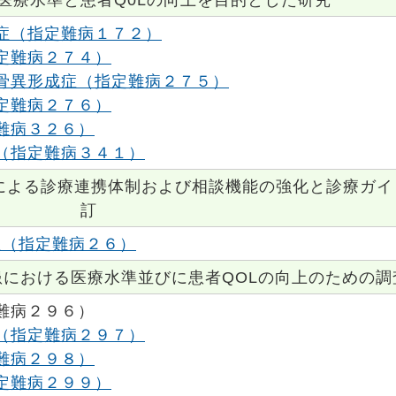
症（指定難病１７２）
定難病２７４）
骨異形成症（指定難病２７５）
定難病２７６）
難病３２６）
（指定難病３４１）
による診療連携体制および相談機能の強化と診療ガイ
訂
髄症（指定難病２６）
における医療水準並びに患者QOLの向上のための調
難病２９６）
（指定難病２９７）
難病２９８）
定難病２９９）