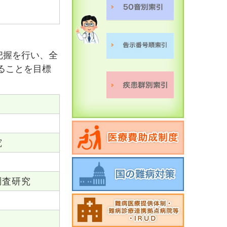
把握を行い、全
ることを目標
究
調査研究