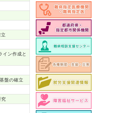
確立
ドライン作成と
基盤の確立
研究