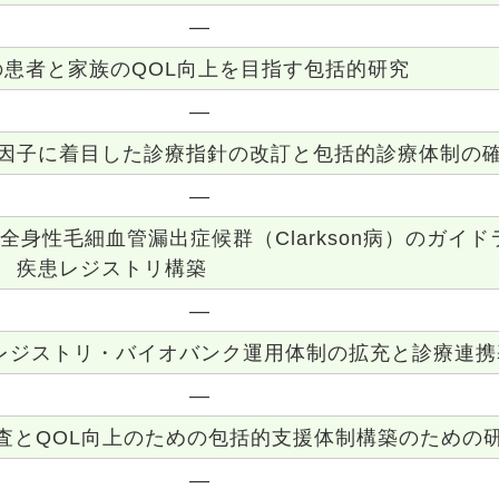
―
患者と家族のQOL向上を目指す包括的研究
―
因子に着目した診療指針の改訂と包括的診療体制の
―
全身性毛細血管漏出症候群（Clarkson病）のガイ
疾患レジストリ構築
―
レジストリ・バイオバンク運用体制の拡充と診療連携
―
査とQOL向上のための包括的支援体制構築のための
―