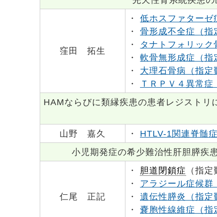
・
低ホスファターゼ
・
骨形成不全症（指
・
タナトフォリック
窪田 拓生
・
軟骨無形成症（指
・
大理石骨病（指定
・
ＴＲＰＶ４異常症
HAMならびに類縁疾患の患者レジストリ
山野 嘉久
・
HTLV-1関連脊
小児期発症の希少難治性肝胆膵疾患
・
胆道閉鎖症
（指定
・
アラジール症候群
仁尾 正記
・
遺伝性膵炎（指定
・
嚢胞性線維症（指