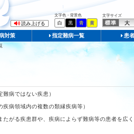
文字色・背景色
文字サイズ
白
黒
青
黄
読み上げる
病対策
指定難病一覧
患
覧
定難病ではない疾患）
の疾病領域内の複数の類縁疾病等）
またがる疾患群や、疾病によらず難病等の患者を広く