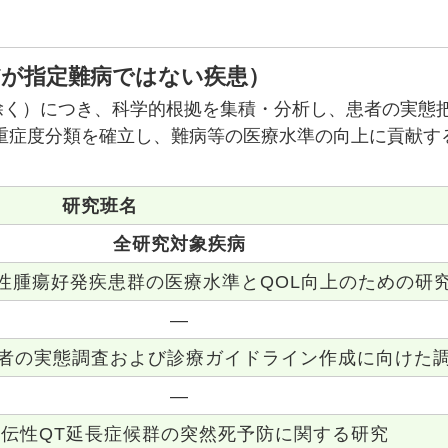
だが指定難病ではない疾患）
除く）につき、科学的根拠を集積・分析し、患者の実態
重症度分類を確立し、難病等の医療水準の向上に貢献す
研究班名
全研究対象疾病
性腫瘍好発疾患群の医療水準とQOL向上のための研
―
者の実態調査および診療ガイドライン作成に向けた
―
伝性QT延長症候群の突然死予防に関する研究