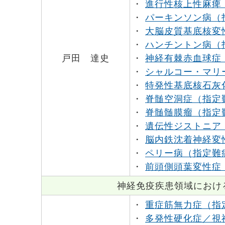
・
進行性核上性麻痺
・
パーキンソン病（
・
大脳皮質基底核変
・
ハンチントン病（
戸田 達史
・
神経有棘赤血球症
・
シャルコー・マリ
・
特発性基底核石灰
・
脊髄空洞症（指定
・
脊髄髄膜瘤（指定
・
遺伝性ジストニア
・
脳内鉄沈着神経変
・
ペリー病（指定難
・
前頭側頭葉変性症
神経免疫疾患領域におけ
・
重症筋無力症（指
・
多発性硬化症／視