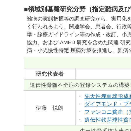
■領域別基盤研究分野（指定難病及
難病の実態把握等の調査研究から、実用化
く行われるよう、関連学会、患者会、行政
準・診療ガイドライン等の作成・改訂、小児
協力、および AMED 研究を含めた関連 
病・小児慢性特定 疾病対策を推進し、難病の
研究代表者
遺伝性骨髄不全症の登録システムの構築
・
先天性赤血球形成
・
ダイアモンド・ブ
伊藤 悦朗
・
ファンコニ貧血（
・
遺伝性鉄芽球性貧
先天性骨系統疾患の