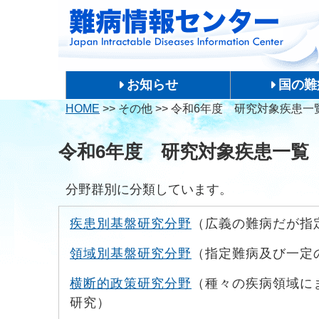
お知らせ
国の難
HOME
>>
その他
>>
令和6年度 研究対象疾患一
令和6年度 研究対象疾患一覧
分野群別に分類しています。
疾患別基盤研究分野
（広義の難病だが指
領域別基盤研究分野
（指定難病及び一定
横断的政策研究分野
（種々の疾病領域に
研究）