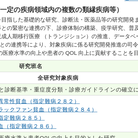
び一定の疾病領域内の複数の類縁疾病等）
を目指した基礎的な研究、診断法・医薬品等の研究開発
等との緊密な連携の下、診療体制の構築、疫学研究、普
成人期移行医療 （トランジション）の推進、データベ
研究との連携等により、対象疾病に係る研究開発推進の司
医療水準の向上や患者の QOL 向上に貢献することを
研究班名
全研究対象疾病
と診断基準・重症度分類・診療ガイドラインの確立
異常性貧血（指定難病２８２）
ラックファン貧血（指定難病２８４）
指定難病２８５）
血（指定難病２８６）
医療水準と患者Q0Lの向上を目的とした研究