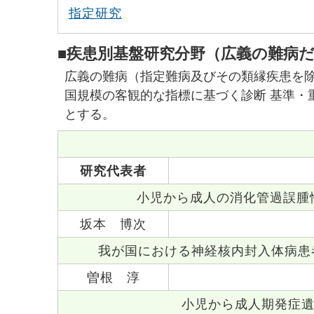
指定研究
■疾患別基盤研究分野（広義の難病
広義の難病（指定難病及びその類縁疾患を
国規模の客観的な指標に基づく診断 基準・
とする。
研究代表者
小児から成人の消化管過誤腫
坂本 博次
我が国における神経核内封入体病患
曽根 淳
小児から成人期発症遺