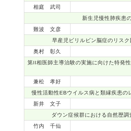
相庭 武司
新生児慢性肺疾患の
難波 文彦
早産児ビリルビン脳症のリスク
奥村 彰久
第II相医師主導治験の実施に向けた特発性
兼松 孝好
慢性活動性EBウイルス病と類縁疾患の
新井 文子
ダウン症候群における自然歴調
竹内 千仙