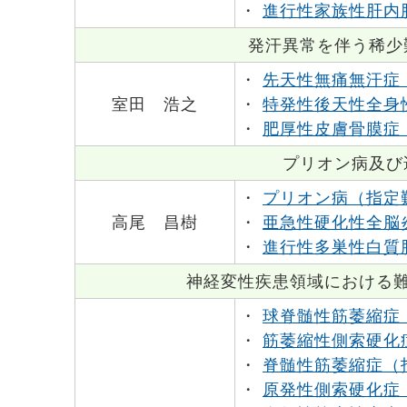
・
進行性家族性肝内
発汗異常を伴う稀少
・
先天性無痛無汗症
室田 浩之
・
特発性後天性全身
・
肥厚性皮膚骨膜症
プリオン病及び
・
プリオン病（指定
高尾 昌樹
・
亜急性硬化性全脳
・
進行性多巣性白質
神経変性疾患領域における難
・
球脊髄性筋萎縮症
・
筋萎縮性側索硬化
・
脊髄性筋萎縮症（
・
原発性側索硬化症