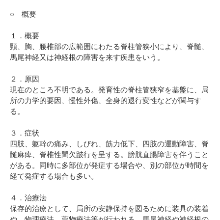
○ 概要
１．概要
頸、胸、腰椎部の広範囲にわたる脊柱管狭小により、脊髄、
馬尾神経又は神経根の障害を来す疾患をいう。
２．原因
現在のところ不明である。発育性の脊柱管狭窄を基盤に、局
所の力学的要因、慢性外傷、全身的退行変性などが関与す
る。
３．症状
四肢、躯幹の痛み、しびれ、筋力低下、四肢の運動障害、脊
髄麻痺、脊椎性間欠跛行を呈する。膀胱直腸障害を伴うこと
がある。同時に多部位が発症する場合や、別の部位が時間を
経て発症する場合も多い。
４．治療法
保存的治療として、局所の安静保持を図るために装具の装着
や、物理療法、薬物療法等が行われる。馬尾神経や神経根の