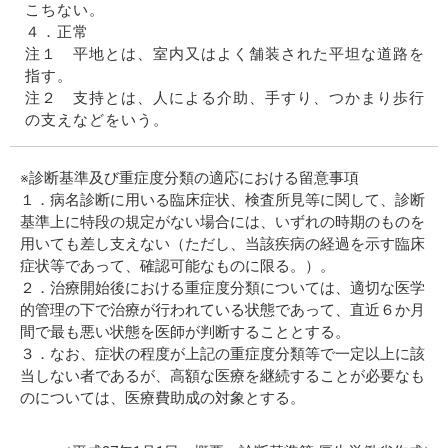
こちない。
４．正常
注１ 平地とは、室内又はよく舗装された平坦な道路を
指す。
注２ 支持とは、人による介助、手すり、つかまり歩行
の支えなどをいう。
※診断基準及び重症度分類の適応における留意事項
１．病名診断に用いる臨床症状、検査所見等に関して、診断
基準上に特段の規定がない場合には、いずれの時期のものを
用いても差し支えない（ただし、当該疾病の経過を示す臨床
症状等であって、確認可能なものに限る。）。
２．治療開始後における重症度分類については、適切な医学
的管理の下で治療が行われている状態であって、直近６か月
間で最も悪い状態を医師が判断することとする。
３．なお、症状の程度が上記の重症度分類等で一定以上に該
当しない者であるが、高額な医療を継続することが必要なも
のについては、医療費助成の対象とする。