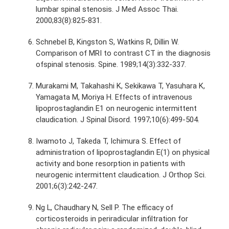
lumbar spinal stenosis. J Med Assoc Thai.
2000;83(8):825-831.
Schnebel B, Kingston S, Watkins R, Dillin W.
Comparison of MRI to contrast CT in the diagnosis
ofspinal stenosis. Spine. 1989;14(3):332-337.
Murakami M, Takahashi K, Sekikawa T, Yasuhara K,
Yamagata M, Moriya H. Effects of intravenous
lipoprostaglandin E1 on neurogenic intermittent
claudication. J Spinal Disord. 1997;10(6):499-504.
Iwamoto J, Takeda T, Ichimura S. Effect of
administration of lipoprostaglandin E(1) on physical
activity and bone resorption in patients with
neurogenic intermittent claudication. J Orthop Sci.
2001;6(3):242-247.
Ng L, Chaudhary N, Sell P. The efficacy of
corticosteroids in periradicular infiltration for