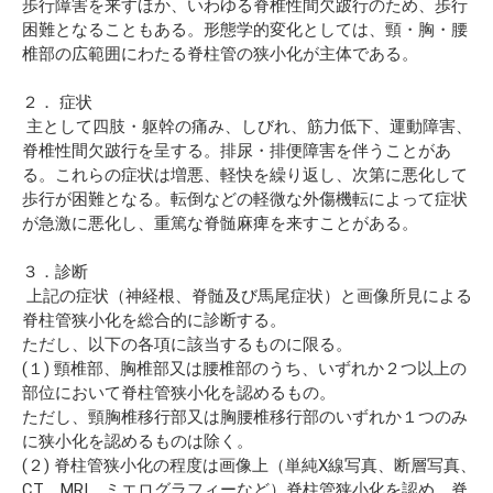
歩行障害を来すほか、いわゆる脊椎性間欠跛行のため、歩行
困難となることもある。形態学的変化としては、頸・胸・腰
椎部の広範囲にわたる脊柱管の狭小化が主体である。
２． 症状
主として四肢・躯幹の痛み、しびれ、筋力低下、運動障害、
脊椎性間欠跛行を呈する。排尿・排便障害を伴うことがあ
る。これらの症状は増悪、軽快を繰り返し、次第に悪化して
歩行が困難となる。転倒などの軽微な外傷機転によって症状
が急激に悪化し、重篤な脊髄麻痺を来すことがある。
３．診断
上記の症状（神経根、脊髄及び馬尾症状）と画像所見による
脊柱管狭小化を総合的に診断する。
ただし、以下の各項に該当するものに限る。
(１) 頸椎部、胸椎部又は腰椎部のうち、いずれか２つ以上の
部位において脊柱管狭小化を認めるもの。
ただし、頸胸椎移行部又は胸腰椎移行部のいずれか１つのみ
に狭小化を認めるものは除く。
(２) 脊柱管狭小化の程度は画像上（単純X線写真、断層写真、
CT、MRI、ミエログラフィーなど）脊柱管狭小化を認め、脊