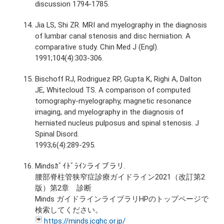
discussion 1794-1785.
Jia LS, Shi ZR. MRI and myelography in the diagnosis
of lumbar canal stenosis and disc herniation. A
comparative study. Chin Med J (Engl).
1991;104(4):303-306.
Bischoff RJ, Rodriguez RP, Gupta K, Righi A, Dalton
JE, Whitecloud TS. A comparison of computed
tomography-myelography, magnetic resonance
imaging, and myelography in the diagnosis of
herniated nucleus pulposus and spinal stenosis. J
Spinal Disord.
1993;6(4):289-295.
Mindsｶﾞｲﾄﾞﾗｲﾝライブラリ.
腰部脊柱管狭窄症診療ガイドライン2021（改訂第2
版）第2章 診断
Minds ガイドラインライブラリHPのトップページで
検索してください。
https://minds.jcqhc.or.jp/