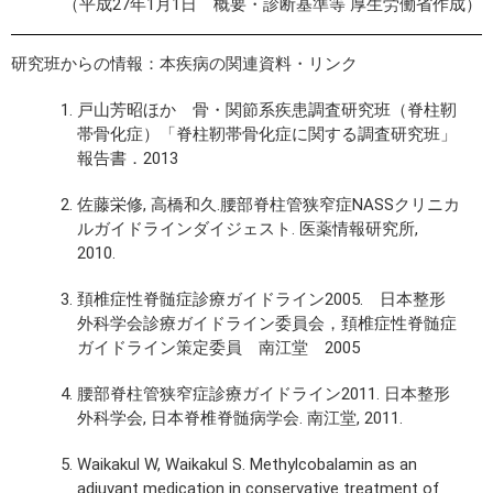
（平成27年1月1日 概要・診断基準等 厚生労働省作成）
研究班からの情報：本疾病の関連資料・リンク
戸山芳昭ほか 骨・関節系疾患調査研究班（脊柱靭
帯骨化症）「脊柱靭帯骨化症に関する調査研究班」
報告書．2013
佐藤栄修, 高橋和久.腰部脊柱管狭窄症NASSクリニカ
ルガイドラインダイジェスト. 医薬情報研究所,
2010.
頚椎症性脊髄症診療ガイドライン2005. 日本整形
外科学会診療ガイドライン委員会，頚椎症性脊髄症
ガイドライン策定委員 南江堂 2005
腰部脊柱管狭窄症診療ガイドライン2011. 日本整形
外科学会, 日本脊椎脊髄病学会. 南江堂, 2011.
Waikakul W, Waikakul S. Methylcobalamin as an
adjuvant medication in conservative treatment of