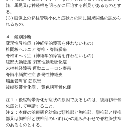
髄、馬尾又は神経根を明らかに圧迫する所見があるものとす
る。
(３) 画像上の脊柱管狭小化と症状との間に因果関係の認めら
れるもの。
４．鑑別診断
変形性脊椎症（神経学的障害を伴わないもの）
椎間板ヘルニア 脊椎・脊髄腫瘍
脊椎すべり症（神経学的障害を伴わないもの）
腹部大動脈瘤 閉塞性動脈硬化症
末梢神経障害 運動ニューロン疾患
脊髄小脳変性症 多発性神経炎
脳血管障害 筋疾患
後縦靱帯骨化症 、黄色靱帯骨化症
注１：後縦靱帯骨化が症状の原因であるものは、後縦靱帯骨
化症として申請すること。
注２：本症の治療研究対象は頸椎部と胸椎部、頸椎部と腰椎
部又は胸椎部と腰椎部のいずれかの組み合わせで脊柱管狭窄
のあるものとする。