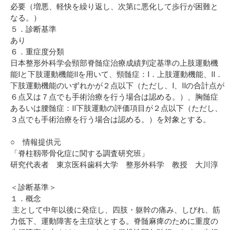
必要（増悪、軽快を繰り返し、次第に悪化して歩行が困難と
なる。）
５．診断基準
あり
６．重症度分類
日本整形外科学会頸部脊髄症治療成績判定基準の上肢運動機
能Iと下肢運動機能IIを用いて、頸髄症：I．上肢運動機能、II．
下肢運動機能のいずれかが２点以下（ただし、I、IIの合計点が
６点又は７点でも手術治療を行う場合は認める。）、胸髄症
あるいは腰髄症：II下肢運動の評価項目が２点以下（ただし、
３点でも手術治療を行う場合は認める。）を対象とする。
○ 情報提供元
「脊柱靱帯骨化症に関する調査研究班」
研究代表者 東京医科歯科大学 整形外科学 教授 大川淳
＜診断基準＞
１．概念
主として中年以後に発症し、四肢・躯幹の痛み、しびれ、筋
力低下、運動障害を主症状とする。脊髄麻痺のために重度の