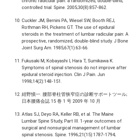
chronic radicular pain: a randomized, double-blind,
controlled trial. Spine. 2005;30(8):857-862.
Cuckler JM, Bernini PA, Wiesel SW, Booth REJ,
Rothman RH, Pickens GT. The use of epidural
steroids in the treatment of lumbar radicular pain: A
prospective, randomized, double-blind study. J Bone
Joint Surg Am. 1985;67(1):63-66.
Fukusaki M, Kobayashi I, Hara T, Sumikawa K.
Symptoms of spinal stenosis do not improve after
epidural steroid injection. Clin J Pain. Jun
1998;14(2):148-151.
紺野愼一. 腰部脊柱管狭窄症の診断サポートツール;
日本腰痛会誌 15 巻 1 号 2009 年 10 月
Atlas SJ, Deyo RA, Keller RB, et al. The Maine
Lumbar Spine Study, Part III. 1-year outcomes of
surgical and nonsurgical management of lumbar
spinal stenosis. Spine. 1996;21(15):1787-1794;