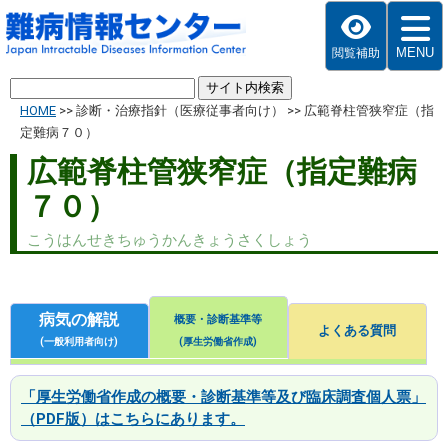
MENU
閲覧補助
HOME
>>
診断・治療指針（医療従事者向け）
>>
広範脊柱管狭窄症（指
定難病７０）
広範脊柱管狭窄症（指定難病
７０）
こうはんせきちゅうかんきょうさくしょう
病気の解説
概要・診断基準等
よくある質問
(一般利用者向け)
(厚生労働省作成)
「厚生労働省作成の概要・診断基準等及び臨床調査個人票」
（PDF版）はこちらにあります。