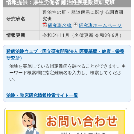
情報提供：厚生労働省 難治性疾患政策研究班
難治性の肝・胆道疾患に関する調査研
研究班名
究班
研究班名簿
研究班ホームページ
情報更新
令和5年11月（名簿更新:令和8年6月）
難病治験ウェブ（国立研究開発法人 医薬基盤・健康・栄養
研究所）
治験を実施している指定難病を調べることができます。キ
ーワード検索欄に指定難病名を入力し、検索してくださ
い。
治験・臨床研究情報検索サイト一覧