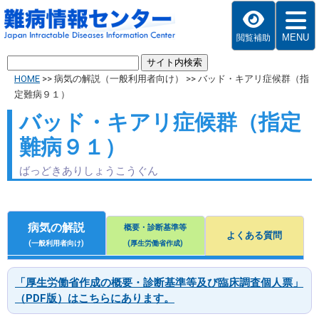
MENU
閲覧補助
HOME
>>
病気の解説（一般利用者向け）
>>
バッド・キアリ症候群（指
定難病９１）
バッド・キアリ症候群（指定
難病９１）
ばっどきありしょうこうぐん
病気の解説
概要・診断基準等
よくある質問
(一般利用者向け)
(厚生労働省作成)
「厚生労働省作成の概要・診断基準等及び臨床調査個人票」
（PDF版）はこちらにあります。