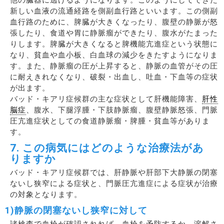
新しい血液の流通経路を側副血行路といいます。この側副
血行路のために、脾臓が大きくなったり、腹壁の静脈が怒
張したり、食道や胃に静脈瘤ができたり、腹水がたまった
りします。脾臓が大きくなると脾機能亢進症という状態に
なり、貧血や血小板、白血球の減少をきたすようになりま
す。また、静脈瘤の圧が上昇すると、静脈の血管がその圧
に耐えきれなくなり、破裂・出血し、吐血・下血等の症状
が出ます。
バッド・キアリ症候群の主な症状として肝機能障害、
肝性
脳症
、腹水、下腿浮腫・下肢静脈瘤、腹壁静脈怒張、門脈
圧亢進症状としての食道静脈瘤・脾腫・貧血等がありま
す。
7. この病気にはどのような治療法があ
りますか
バッド・キアリ症候群では、肝静脈や肝部下大静脈の閉塞
ないし狭窄による症状と、門脈圧亢進症による症状が治療
の対象となります。
1)静脈の閉塞ないし狭窄に対して
諸検査で血栓が確認されれば、血栓を予防するか、溶解さ