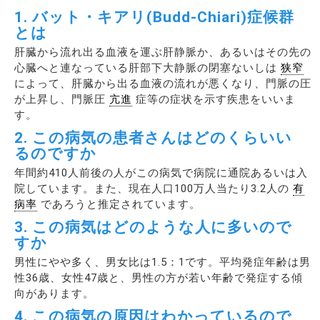
1. バット・キアリ(Budd-Chiari)症候群
とは
肝臓から流れ出る血液を運ぶ肝静脈か、あるいはその先の
心臓へと連なっている肝部下大静脈の閉塞ないしは
狭窄
によって、肝臓から出る血液の流れが悪くなり、門脈の圧
が上昇し、門脈圧
亢進
症等の症状を示す疾患をいいま
す。
2. この病気の患者さんはどのくらいい
るのですか
年間約410人前後の人がこの病気で病院に通院あるいは入
院しています。また、現在人口100万人当たり3.2人の
有
病率
であろうと推定されています。
3. この病気はどのような人に多いので
すか
男性にやや多く、男女比は1.5：1です。平均発症年齢は男
性36歳、女性47歳と、男性の方が若い年齢で発症する傾
向があります。
4. この病気の原因はわかっているので