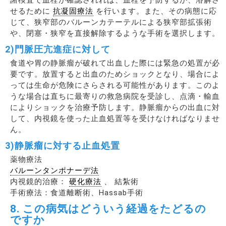
せるために
抗凝固療法
を行います。また、その病態に応
じて、狭窄部のバルーンカテーテルによる狭窄部拡張術
や、閉塞・狭窄を直接解除するような手術を選択します。
2)門脈圧亢進症に対して
食道や胃の静脈瘤が破れて出血した際には緊急の処置が必
要です。放置すると出血のためショックとなり、場合によ
っては生命が危険にさらされる可能性があります。このよ
うな場合は直ちに最寄りの救急病院を受診し、点滴・輸血
によりショックを治療予防します。静脈瘤からの出血に対
して、内視鏡を使った止血処置等を受けなければなりませ
ん。
3)静脈瘤に対する止血処置
薬物療法
バルーンタンポナーデ法
内視鏡的治療：
硬化療法
、 結紮術
手術療法：食道離断術、Hassab手術
8. この病気はどういう経過をたどるの
ですか