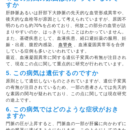
すか
肝静脈あるいは肝部下大静脈の先天的な血管形成異常や、
後天的な血栓等が原因として考えられていますが、原因不
明のものも約70%を占めており、何故この部分の血管が詰
まりやすいのか、はっきりしたことはわかっていません。
また、基礎疾患として、血液疾患、経口避妊薬の服用、妊
娠・出産、腹腔内感染、
血管炎
、血液凝固異常等を合併
している症例も多いといわれています。
最近、血液凝固異常に関する遺伝子変異の有無が注目され
て、現在この点に関して重点的に研究が行われています。
5. この病気は遺伝するのですか
原則として遺伝しないものとされていますが、遺伝子変異
の有無が注目されているため、一部の患者さんでは先天的
な素因の関与が疑われており、この点に関しては現在研究
の途上です。
6. この病気ではどのような症状がおき
ますか
門脈の圧が上昇すると、門脈血の一部が肝臓に向かわずに
他の臓器に逃げるようになります。このようにしてできた