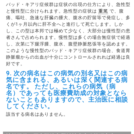
バッド・キアリ症候群は症状の出現の仕方により、急性型
と慢性型に分けられます。急性型の症状は
重篤
で、腹
痛、嘔吐、急速な肝臓の腫大、腹水の貯留等で発症し、多
くが1ヶ月以内に肝不全へと進行して死亡します。しか
し、この型は本邦では極めて少なく、大部分は慢性型の患
者さんで占められます。慢性型は多くの場合無症状で経過
し、次第に下腿浮腫、腹水、腹壁静脈怒張等を認めます。
このような慢性型のバッド・キアリ症候群の場合、食道胃
静脈瘤からの出血が十分にコントロールされれば経過は良
好です。
9. 次の病名はこの病気の別名又はこの病
気に含まれる、あるいは深く関連する病
名です。 ただし、これらの病気（病
名）であっても医療費助成の対象となら
ないこともありますので、主治医に相談
してください。
該当する病名はありません。