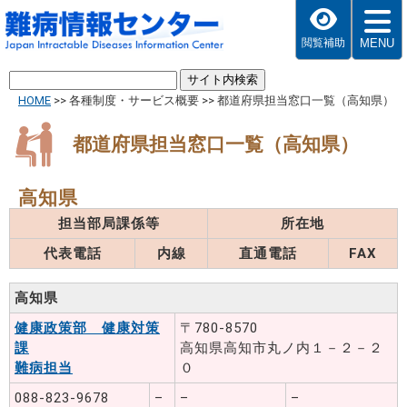
MENU
閲覧補助
HOME
>>
各種制度・サービス概要
>>
都道府県担当窓口一覧（高知県）
都道府県担当窓口一覧（高知県）
高知県
担当部局課係等
所在地
代表電話
内線
直通電話
FAX
高知県
健康政策部 健康対策
〒780-8570
課
高知県高知市丸ノ内１－２－２
難病担当
０
088-823-9678
–
–
–