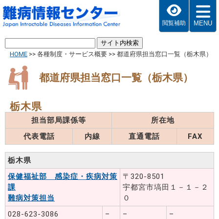
MENU
閲覧補助
HOME
>>
各種制度・サービス概要
>>
都道府県担当窓口一覧（栃木県）
都道府県担当窓口一覧（栃木県）
栃木県
担当部局課係等
所在地
代表電話
内線
直通電話
FAX
栃木県
保健福祉部 感染症・疾病対策
〒320-8501
課
宇都宮市塙田１－１－２
難病対策担当
０
028-623-3086
–
–
–