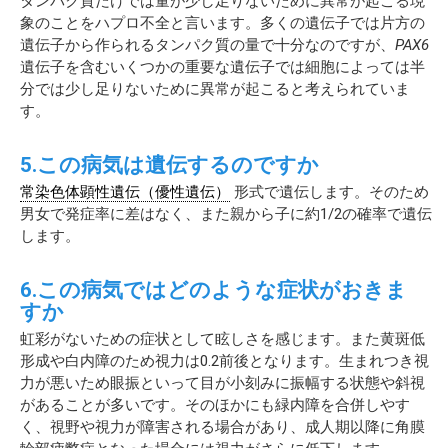
タンパク質だけでは量が少し足りないために異常が起こる現
象のことをハプロ不全と言います。多くの遺伝子では片方の
遺伝子から作られるタンパク質の量で十分なのですが、
PAX6
遺伝子を含むいくつかの重要な遺伝子では細胞によっては半
分では少し足りないために異常が起こると考えられていま
す。
5.この病気は遺伝するのですか
常染色体顕性遺伝（優性遺伝）
形式で遺伝します。そのため
男女で発症率に差はなく、また親から子に約1/2の確率で遺伝
します。
6.この病気ではどのような症状がおきま
すか
虹彩がないための症状として眩しさを感じます。また黄斑低
形成や白内障のため視力は0.2前後となります。生まれつき視
力が悪いため眼振といって目が小刻みに振幅する状態や斜視
があることが多いです。そのほかにも緑内障を合併しやす
く、視野や視力が障害される場合があり、成人期以降に角膜