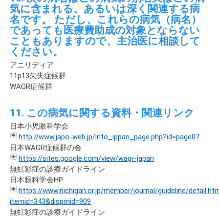
気に含まれる、あるいは深く関連する病
名です。 ただし、これらの病気（病名）
であっても医療費助成の対象とならない
こともありますので、主治医に相談して
ください。
アニリディア
11p13欠失症候群
WAGR症候群
11. この病気に関する資料・関連リンク
日本小児眼科学会
http://www.japo-web.jp/info_ippan_page.php?id=page07
日本WAGR症候群の会
https://sites.google.com/view/wagr-japan
無虹彩症の診療ガイドライン
日本眼科学会HP
https://www.nichigan.or.jp/member/journal/guideline/detail.ht
itemid=343&dispmid=909
無虹彩症の診療ガイドライン