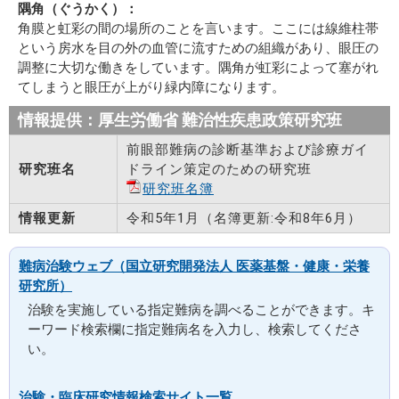
隅角（ぐうかく）：
角膜と虹彩の間の場所のことを言います。ここには線維柱帯
という房水を目の外の血管に流すための組織があり、眼圧の
調整に大切な働きをしています。隅角が虹彩によって塞がれ
てしまうと眼圧が上がり緑内障になります。
情報提供：厚生労働省 難治性疾患政策研究班
前眼部難病の診断基準および診療ガイ
研究班名
ドライン策定のための研究班
研究班名簿
情報更新
令和5年1月（名簿更新:令和8年6月）
難病治験ウェブ（国立研究開発法人 医薬基盤・健康・栄養
研究所）
治験を実施している指定難病を調べることができます。キ
ーワード検索欄に指定難病名を入力し、検索してくださ
い。
治験・臨床研究情報検索サイト一覧