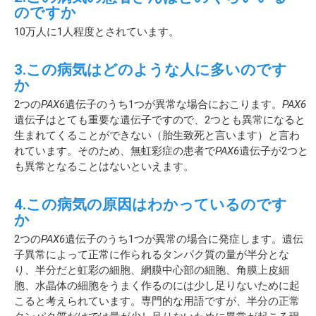
のですか
10万人に1人程度とされています。
3.この病気はどのような人に多いのです
か
2つの
PAX6
遺伝子のうち1つが異常な場合におこります。
PAX6
遺伝子はとても重要な遺伝子ですので、2つとも異常になると
生まれてくることができない（胎生致死と言います）と言わ
れています。そのため、無虹彩症の患者で
PAX6
遺伝子が2つと
も異常となることはないといえます。
4.この病気の原因はわかっているのです
か
2つの
PAX6
遺伝子のうち1つが異常の場合に発症します。遺伝
子異常によって正常に作られるタンパク質の量が半分とな
り、半分だと虹彩の細胞、網膜中心部の細胞、角膜上皮細
胞、水晶体の細胞をうまく作るのには少し足りないために起
こると考えられています。専門的な用語ですが、半分の正常