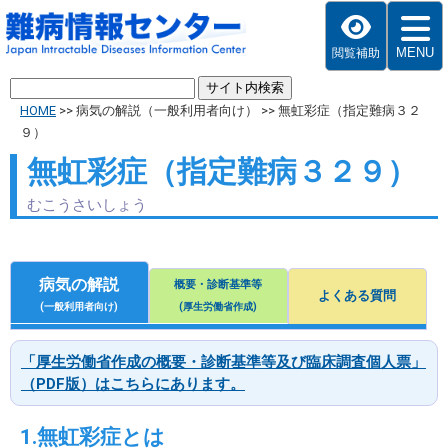
MENU
閲覧補助
HOME
>>
病気の解説（一般利用者向け）
>>
無虹彩症（指定難病３２
９）
無虹彩症（指定難病３２９）
むこうさいしょう
病気の解説
概要・診断基準等
よくある質問
(一般利用者向け)
(厚生労働省作成)
「厚生労働省作成の概要・診断基準等及び臨床調査個人票」
（PDF版）はこちらにあります。
1.無虹彩症とは