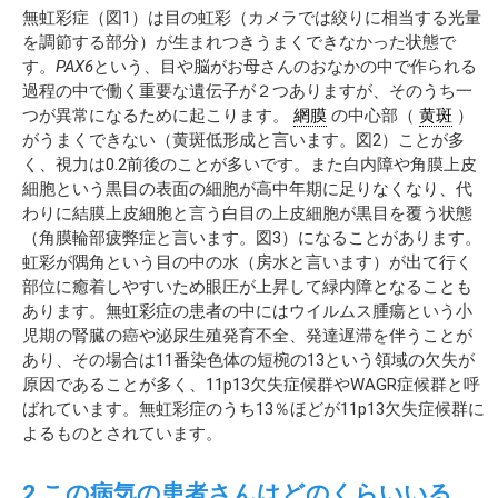
無虹彩症（図1）は目の虹彩（カメラでは絞りに相当する光量
を調節する部分）が生まれつきうまくできなかった状態で
す。
PAX6
という、目や脳がお母さんのおなかの中で作られる
過程の中で働く重要な遺伝子が２つありますが、そのうち一
つが異常になるために起こります。
網膜
の中心部（
黄斑
）
がうまくできない（黄斑低形成と言います。図2）ことが多
く、視力は0.2前後のことが多いです。また白内障や角膜上皮
細胞という黒目の表面の細胞が高中年期に足りなくなり、代
わりに結膜上皮細胞と言う白目の上皮細胞が黒目を覆う状態
（角膜輪部疲弊症と言います。図3）になることがあります。
虹彩が隅角という目の中の水（房水と言います）が出て行く
部位に癒着しやすいため眼圧が上昇して緑内障となることも
あります。無虹彩症の患者の中にはウイルムス腫瘍という小
児期の腎臓の癌や泌尿生殖発育不全、発達遅滞を伴うことが
あり、その場合は11番染色体の短椀の13という領域の欠失が
原因であることが多く、11p13欠失症候群やWAGR症候群と呼
ばれています。無虹彩症のうち13％ほどが11p13欠失症候群に
よるものとされています。
2.この病気の患者さんはどのくらいいる