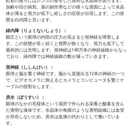
虹彩の後ろにはレンズの形をした透明な水晶体があります。
加齢や目の病気、薬の副作用などの様々な原因によって水晶
体が濁ると視力が低下し眩しさの症状が出現します。この状
態を白内障と言います。
緑内障（りょくないしょう）：
眼圧という眼球の内部の圧力が高まると視神経を障害しま
す。この状態が長く続くと視野が狭くなり、視力も低下して
最終的には失明します。視神経は140万本の神経線維からなっ
ており、緑内障では神経線維の数が減っていきます。
視神経（ししんけい）：
眼球と脳を繋ぐ神経です。脳から直接出る12本の神経の一つ
で、ビデオカメラに例えるとカメラとコンピュータを繋ぐケ
ーブルの役割をします。
房水（ぼうすい）：
眼球のなかの毛様体という場所で作られる栄養と酸素を含ん
だ透明な液体です。水晶体や角膜のような透明組織には血管
が存在しないため、房水は血液の代わりとして働いていま
す。