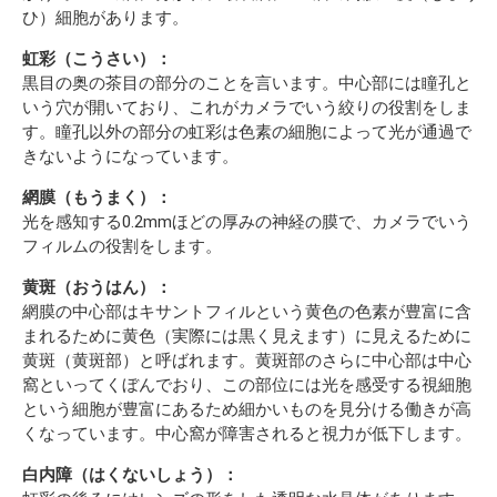
ひ）細胞があります。
虹彩（こうさい）：
黒目の奥の茶目の部分のことを言います。中心部には瞳孔と
いう穴が開いており、これがカメラでいう絞りの役割をしま
す。瞳孔以外の部分の虹彩は色素の細胞によって光が通過で
きないようになっています。
網膜（もうまく）：
光を感知する0.2mmほどの厚みの神経の膜で、カメラでいう
フィルムの役割をします。
黄斑（おうはん）：
網膜の中心部はキサントフィルという黄色の色素が豊富に含
まれるために黄色（実際には黒く見えます）に見えるために
黄斑（黄斑部）と呼ばれます。黄斑部のさらに中心部は中心
窩といってくぼんでおり、この部位には光を感受する視細胞
という細胞が豊富にあるため細かいものを見分ける働きが高
くなっています。中心窩が障害されると視力が低下します。
白内障（はくないしょう）：