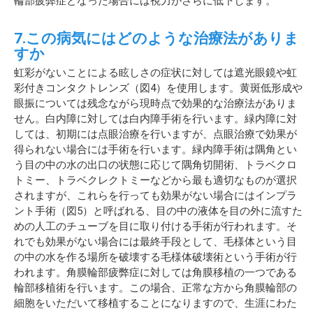
輪部疲弊症となった場合には視力がさらに低下します。
7.この病気にはどのような治療法がありま
すか
虹彩がないことによる眩しさの症状に対しては遮光眼鏡や虹
彩付きコンタクトレンズ（図4）を使用します。黄斑低形成や
眼振については残念ながら現時点で効果的な治療法がありま
せん。白内障に対しては白内障手術を行います。緑内障に対
しては、初期には点眼治療を行いますが、点眼治療で効果が
得られない場合には手術を行います。緑内障手術は隅角とい
う目の中の水の出口の状態に応じて隅角切開術、トラベクロ
トミー、トラベクレクトミーなどから最も適切なものが選択
されますが、これらを行っても効果がない場合にはインプラ
ント手術（図5）と呼ばれる、目の中の液体を目の外に流すた
めの人工のチューブを目に取り付ける手術が行われます。そ
れでも効果がない場合には最終手段として、毛様体という目
の中の水を作る場所を破壊する毛様体破壊術という手術が行
われます。角膜輪部疲弊症に対しては角膜移植の一つである
輪部移植術を行います。この場合、正常な方から角膜輪部の
細胞をいただいて移植することになりますので、生涯にわた