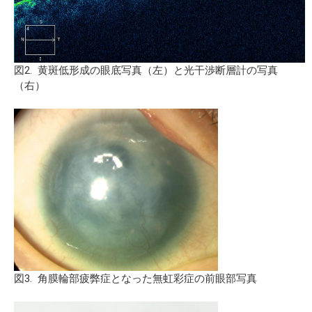
図2. 黄斑低形成の眼底写真（左）と光干渉断層計の写真
（右）
図3. 角膜輪部疲弊症となった無虹彩症の前眼部写真