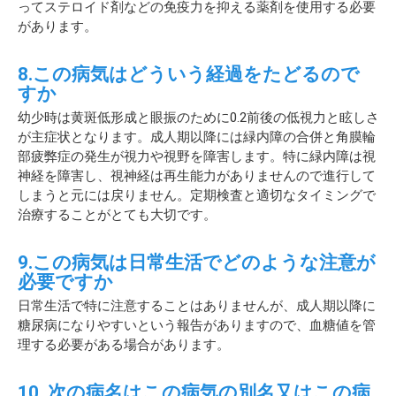
ってステロイド剤などの免疫力を抑える薬剤を使用する必要
があります。
8.この病気はどういう経過をたどるので
すか
幼少時は黄斑低形成と眼振のために0.2前後の低視力と眩しさ
が主症状となります。成人期以降には緑内障の合併と角膜輪
部疲弊症の発生が視力や視野を障害します。特に緑内障は視
神経を障害し、視神経は再生能力がありませんので進行して
しまうと元には戻りません。定期検査と適切なタイミングで
治療することがとても大切です。
9.この病気は日常生活でどのような注意が
必要ですか
日常生活で特に注意することはありませんが、成人期以降に
糖尿病になりやすいという報告がありますので、血糖値を管
理する必要がある場合があります。
10. 次の病名はこの病気の別名又はこの病