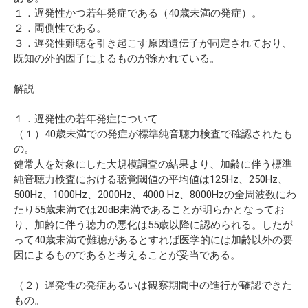
１．遅発性かつ若年発症である（40歳未満の発症）。
２．両側性である。
３．遅発性難聴を引き起こす原因遺伝子が同定されており、
既知の外的因子によるものが除かれている。
解説
１．遅発性の若年発症について
（１）40歳未満での発症が標準純音聴力検査で確認されたも
の。
健常人を対象にした大規模調査の結果より、加齢に伴う標準
純音聴力検査における聴覚閾値の平均値は125Hz、250Hz、
500Hz、1000Hz、2000Hz、4000 Hz、8000Hzの全周波数にわ
たり55歳未満では20dB未満であることが明らかとなってお
り、加齢に伴う聴力の悪化は55歳以降に認められる。したが
って40歳未満で難聴があるとすれば医学的には加齢以外の要
因によるものであると考えることが妥当である。
（２）遅発性の発症あるいは観察期間中の進行が確認できた
もの。