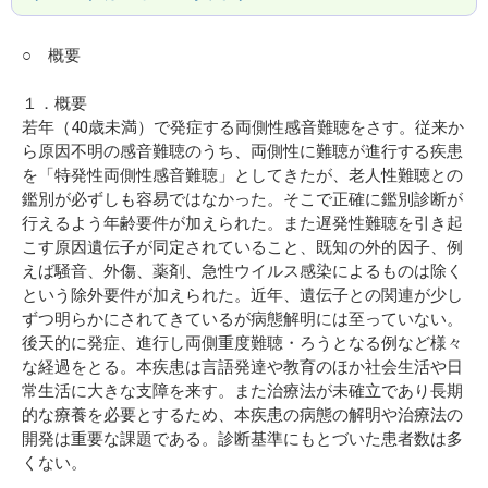
○ 概要
１．概要
若年（40歳未満）で発症する両側性感音難聴をさす。従来か
ら原因不明の感音難聴のうち、両側性に難聴が進行する疾患
を「特発性両側性感音難聴」としてきたが、老人性難聴との
鑑別が必ずしも容易ではなかった。そこで正確に鑑別診断が
行えるよう年齢要件が加えられた。また遅発性難聴を引き起
こす原因遺伝子が同定されていること、既知の外的因子、例
えば騒音、外傷、薬剤、急性ウイルス感染によるものは除く
という除外要件が加えられた。近年、遺伝子との関連が少し
ずつ明らかにされてきているが病態解明には至っていない。
後天的に発症、進行し両側重度難聴・ろうとなる例など様々
な経過をとる。本疾患は言語発達や教育のほか社会生活や日
常生活に大きな支障を来す。また治療法が未確立であり長期
的な療養を必要とするため、本疾患の病態の解明や治療法の
開発は重要な課題である。診断基準にもとづいた患者数は多
くない。