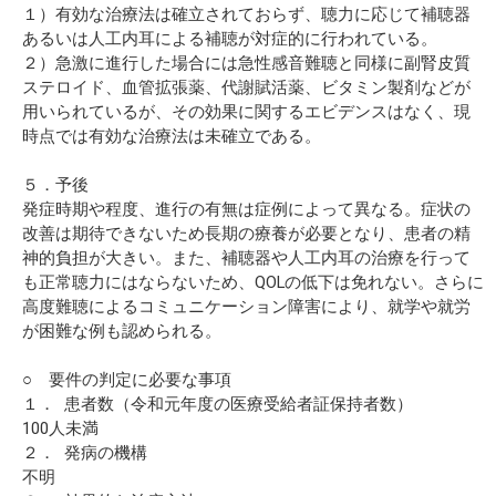
１）有効な治療法は確立されておらず、聴力に応じて補聴器
あるいは人工内耳による補聴が対症的に行われている。
２）急激に進行した場合には急性感音難聴と同様に副腎皮質
ステロイド、血管拡張薬、代謝賦活薬、ビタミン製剤などが
用いられているが、その効果に関するエビデンスはなく、現
時点では有効な治療法は未確立である。
５．予後
発症時期や程度、進行の有無は症例によって異なる。症状の
改善は期待できないため長期の療養が必要となり、患者の精
神的負担が大きい。また、補聴器や人工内耳の治療を行って
も正常聴力にはならないため、QOLの低下は免れない。さらに
高度難聴によるコミュニケーション障害により、就学や就労
が困難な例も認められる。
○ 要件の判定に必要な事項
１． 患者数（令和元年度の医療受給者証保持者数）
100人未満
２． 発病の機構
不明