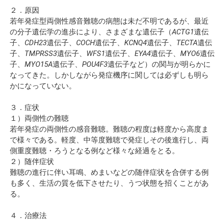
２．原因
若年発症型両側性感音難聴の病態は未だ不明であるが、最近
の分子遺伝学の進歩により、さまざまな遺伝子（
ACTG1
遺伝
子、
CDH23
遺伝子、
COCH
遺伝子、
KCNQ4
遺伝子、
TECTA
遺伝
子、
TMPRSS3
遺伝子、
WFS1
遺伝子、
EYA4
遺伝子、
MYO6
遺伝
子、
MYO15A
遺伝子、
POU4F3
遺伝子など）の関与が明らかに
なってきた。しかしながら発症機序に関しては必ずしも明ら
かになっていない。
３．症状
１）両側性の難聴
若年発症の両側性の感音難聴。難聴の程度は軽度から高度ま
で様々である。軽度、中等度難聴で発症しその後進行し、両
側重度難聴・ろうとなる例など様々な経過をとる。
２）随伴症状
難聴の進行に伴い耳鳴、めまいなどの随伴症状を合併する例
も多く、生活の質を低下させたり、うつ状態を招くことがあ
る。
４．治療法