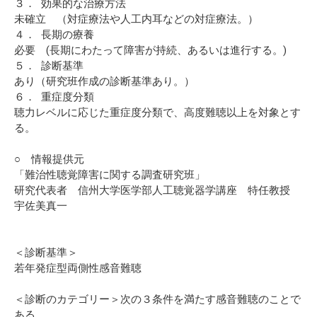
３． 効果的な治療方法
未確立 （対症療法や人工内耳などの対症療法。）
４． 長期の療養
必要 (長期にわたって障害が持続、あるいは進行する。)
５． 診断基準
あり（研究班作成の診断基準あり。）
６． 重症度分類
聴力レベルに応じた重症度分類で、高度難聴以上を対象とす
る。
○ 情報提供元
「難治性聴覚障害に関する調査研究班」
研究代表者 信州大学医学部人工聴覚器学講座 特任教授
宇佐美真一
＜診断基準＞
若年発症型両側性感音難聴
＜診断のカテゴリー＞次の３条件を満たす感音難聴のことで
ある。