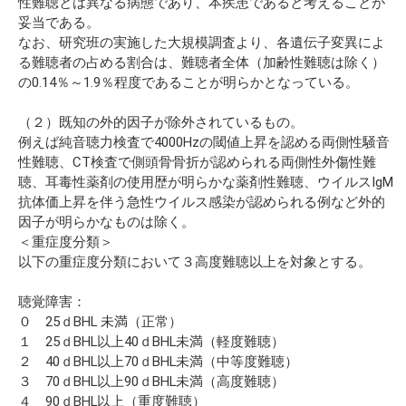
性難聴とは異なる病態であり、本疾患であると考えることが
妥当である。
なお、研究班の実施した大規模調査より、各遺伝子変異によ
る難聴者の占める割合は、難聴者全体（加齢性難聴は除く）
の0.14％～1.9％程度であることが明らかとなっている。
（２）既知の外的因子が除外されているもの。
例えば純音聴力検査で4000Hzの閾値上昇を認める両側性騒音
性難聴、CT検査で側頭骨骨折が認められる両側性外傷性難
聴、耳毒性薬剤の使用歴が明らかな薬剤性難聴、ウイルスIgM
抗体価上昇を伴う急性ウイルス感染が認められる例など外的
因子が明らかなものは除く。
＜重症度分類＞
以下の重症度分類において３高度難聴以上を対象とする。
聴覚障害：
０ 25ｄBHL 未満（正常）
１ 25ｄBHL以上40ｄBHL未満（軽度難聴）
２ 40ｄBHL以上70ｄBHL未満（中等度難聴）
３ 70ｄBHL以上90ｄBHL未満（高度難聴）
４ 90ｄBHL以上（重度難聴）