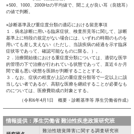
※500、1000、2000Hzの平均値で、聞こえが良い耳（良聴耳）
の値で判断。
※診断基準及び重症度分類の適応における留意事項
１．病名診断に用いる臨床症状、検査所見等に関して、診断
基準上に特段の規定がない場合には、いずれの時期のものを
用いても差し支えない（ただし、当該疾病の経過を示す臨床
症状等であって、確認可能なものに限る。）。
２．治療開始後における重症度分類については、適切な医学
的管理の下で治療が行われている状態であって、直近６か月
間で最も悪い状態を医師が判断することとする。
３．なお、症状の程度が上記の重症度分類等で一定以上に該
当しない者であるが、高額な医療を継続することが必要なも
のについては、医療費助成の対象とする。
（令和6年4月1日 概要・診断基準等 厚生労働省作成）
情報提供：厚生労働省 難治性疾患政策研究班
難治性聴覚障害に関する調査研究班
研究班名