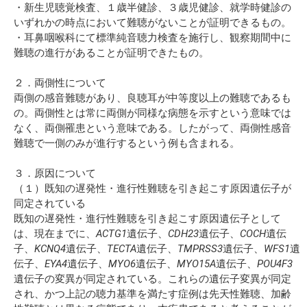
・新生児聴覚検査、１歳半健診、３歳児健診、就学時健診の
いずれかの時点において難聴がないことが証明できるもの。
・耳鼻咽喉科にて標準純音聴力検査を施行し、観察期間中に
難聴の進行があることが証明できたもの。
２．両側性について
両側の感音難聴があり、良聴耳が中等度以上の難聴であるも
の。両側性とは常に両側が同様な病態を示すという意味では
なく、両側罹患という意味である。したがって、両側性感音
難聴で一側のみが進行するという例も含まれる。
３．原因について
（１）既知の遅発性・進行性難聴を引き起こす原因遺伝子が
同定されている
既知の遅発性・進行性難聴を引き起こす原因遺伝子として
は、現在までに、
ACTG1
遺伝子、
CDH23
遺伝子、
COCH
遺伝
子、
KCNQ4
遺伝子、
TECTA
遺伝子、
TMPRSS3
遺伝子、
WFS1
遺
伝子、
EYA4
遺伝子、
MYO6
遺伝子、
MYO15A
遺伝子、
POU4F3
遺伝子の変異が同定されている。これらの遺伝子変異が同定
され、かつ上記の聴力基準を満たす症例は先天性難聴、加齢