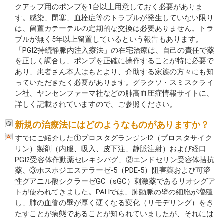
クアップ用のポンプを1台以上用意しておく必要がありま
す。感染、閉塞、血栓症等のトラブルが発生していない限り
は、留置カテーテルの定期的な交換は必要ありません。トラ
ブルが無く5年以上留置しているという報告もあります。
「PGI2持続静脈内注入療法」の在宅治療は、自己の責任で薬
を正しく調合し、ポンプを正確に操作することが特に必要で
あり、患者さん本人はもとより、介助する家族の方々にも知
っていただきたく必要があります。グラクソ・スミスクライ
ン社、ヤンセンファーマ社などの肺高血圧症情報サイトに、
詳しく記載されていますので、ご参照ください。
新規の治療法にはどのようなものがありますか？
すでにご紹介した①プロスタグランジンI2（プロスタサイク
リン）製剤（内服、吸入、皮下注、静脈注射）および経口
PGI2受容体作動薬セレキシパグ、②エンドセリン受容体拮抗
薬、③ホスホジエステラーゼ-5（PDE-5）阻害薬および可溶
性グアニル酸シクラーゼGC（sGC）刺激薬であるリオシグア
トが使われてきました。PAHでは、肺動脈の壁の細胞が増殖
し、肺の血管の壁が厚く硬くなる変化（リモデリング）をき
たすことが病態であることが知られていましたが、それには