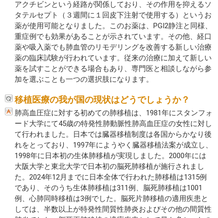
アクチビンという経路が関係しており、その作用を抑えるソ
タテルセプト（３週間に１回皮下注射で使用する）というお
薬が使用可能となりました。このお薬は、PGI2静注と同様、
重症例でも効果があることが示されています。その他、経口
薬や吸入薬でも肺血管のリモデリングを改善する新しい治療
薬の臨床試験が行われています。従来の治療に加えて新しい
薬を試すことができる場合もあり、専門医と相談しながら参
加を選ぶことも一つの選択肢になります。
移植医療の我が国の現状はどうでしょうか？
肺高血圧症に対する初めての肺移植は、1981年にスタンフォ
ード大学にて45歳の特発性肺動脈性肺高血圧症の女性に対し
て行われました。日本では臓器移植制度は各国からかなり後
れをとっており、1997年にようやく臓器移植法案が成立し、
1998年に日本初の生体肺移植が実現しました。2000年には
大阪大学と東北大学で日本初の脳死肺移植が施行されまし
た。2024年12月までに日本全体で行われた肺移植は1315例
であり、そのうち生体肺移植は311例、脳死肺移植は1001
例、心肺同時移植は3例でした。脳死片肺移植の適用疾患と
しては、半数以上が特発性間質性肺炎およびその他の間質性