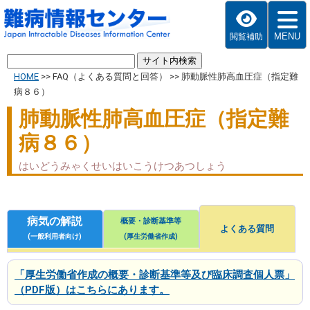
MENU
閲覧補助
HOME
>>
FAQ（よくある質問と回答）
>>
肺動脈性肺高血圧症（指定難
病８６）
肺動脈性肺高血圧症（指定難
病８６）
はいどうみゃくせいはいこうけつあつしょう
病気の解説
概要・診断基準等
よくある質問
(一般利用者向け)
(厚生労働省作成)
「厚生労働省作成の概要・診断基準等及び臨床調査個人票」
（PDF版）はこちらにあります。