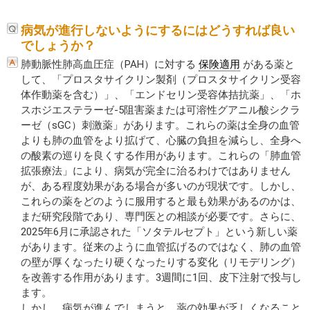
病気が進行しないようにするにはどうすれば良い
でしょうか？
肺動脈性肺高血圧症（PAH）に対する
保険適用
がある薬と
して、「プロスタサイクリン製剤（プロスタサイクリン受容
体作動薬を含む）」、「エンドセリン受容体拮抗薬」、「ホ
スホジエステラーゼ-5阻害薬または可溶性グアニル酸シクラ
ーゼ（sGC）刺激薬」があります。これらの薬は全身の血管
よりも肺の血管をより拡げて、心臓の負担を減らし、全身へ
の酸素の巡りを良くする作用があります。これらの「肺血管
拡張療法」により、病気が完全に治るわけではありません
が、ある程度効果がある場合が多いのが現状です。しかし、
これらの薬をどのように服用すると最も効果があるのかは、
まだ研究段階であり、専門医との相談が必要です。さらに、
2025年6月に承認された「ソタテルセプト」という新しい薬
があります。従来のように血管拡げるのではなく、肺の血管
の壁が厚くなったり硬くなったりする変化（リモデリング）
を改善する作用があります。3週間に1回、皮下注射で投与し
ます。
しかし、病気が進んでしまうと、薬の効果が乏しくなること