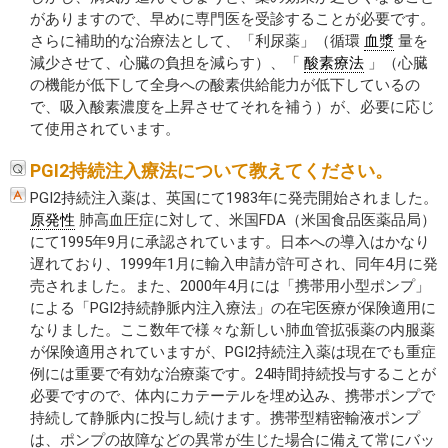
がありますので、早めに専門医を受診することが必要です。
さらに補助的な治療法として、「利尿薬」（循環
血漿
量を
減少させて、心臓の負担を減らす）、「
酸素療法
」（心臓
の機能が低下して全身への酸素供給能力が低下しているの
で、吸入酸素濃度を上昇させてそれを補う）が、必要に応じ
て使用されています。
PGI2持続注入療法について教えてください。
PGI2持続注入薬は、英国にて1983年に発売開始されました。
原発性
肺高血圧症に対して、米国FDA（米国食品医薬品局）
にて1995年9月に承認されています。日本への導入はかなり
遅れており、1999年1月に輸入申請が許可され、同年4月に発
売されました。また、2000年4月には「携帯用小型ポンプ」
による「PGI2持続静脈内注入療法」の在宅医療が保険適用に
なりました。ここ数年で様々な新しい肺血管拡張薬の内服薬
が保険適用されていますが、PGI2持続注入薬は現在でも重症
例には重要で有効な治療薬です。24時間持続投与することが
必要ですので、体内にカテーテルを埋め込み、携帯ポンプで
持続して静脈内に投与し続けます。携帯型精密輸液ポンプ
は、ポンプの故障などの異常が生じた場合に備えて常にバッ