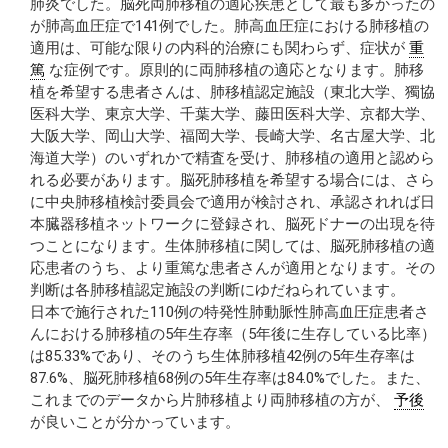
肺炎でした。脳死両肺移植の適応疾患として最も多かったの
が肺高血圧症で141例でした。肺高血圧症における肺移植の
適用は、可能な限りの内科的治療にも関わらず、症状が
重
篤
な症例です。原則的に両肺移植の適応となります。肺移
植を希望する患者さんは、肺移植認定施設（東北大学、獨協
医科大学、東京大学、千葉大学、藤田医科大学、京都大学、
大阪大学、岡山大学、福岡大学、長崎大学、名古屋大学、北
海道大学）のいずれかで精査を受け、肺移植の適用と認めら
れる必要があります。脳死肺移植を希望する場合には、さら
に中央肺移植検討委員会で適用が検討され、承認されれば日
本臓器移植ネットワークに登録され、脳死ドナーの出現を待
つことになります。生体肺移植に関しては、脳死肺移植の適
応患者のうち、より重篤な患者さんが適用となります。その
判断は各肺移植認定施設の判断にゆだねられています。
日本で施行された110例の特発性肺動脈性肺高血圧症患者さ
んにおける肺移植の5年生存率（5年後に生存している比率）
は85.33%であり、そのうち生体肺移植42例の5年生存率は
87.6%、脳死肺移植68例の5年生存率は84.0%でした。また、
これまでのデータから片肺移植より両肺移植の方が、
予後
が良いことが分かっています。