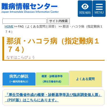
MENU
閲覧補助
HOME
>>
FAQ（よくある質問と回答）
>>
那須・ハコラ病（指定難病１
７４）
那須・ハコラ病（指定難病１
７４）
なすはこらびょう
病気の解説
概要・診断基準等
よくある質問
(一般利用者向け)
(厚生労働省作成)
「厚生労働省作成の概要・診断基準等及び臨床調査個人票」
（PDF版）はこちらにあります。