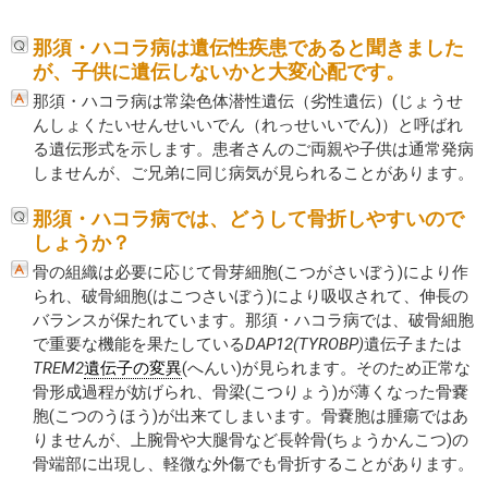
那須・ハコラ病は遺伝性疾患であると聞きました
が、子供に遺伝しないかと大変心配です。
那須・ハコラ病は常染色体潜性遺伝（劣性遺伝）(じょうせ
んしょくたいせんせいいでん（れっせいいでん)）と呼ばれ
る遺伝形式を示します。患者さんのご両親や子供は通常発病
しませんが、ご兄弟に同じ病気が見られることがあります。
那須・ハコラ病では、どうして骨折しやすいので
しょうか？
骨の組織は必要に応じて骨芽細胞(こつがさいぼう)により作
られ、破骨細胞(はこつさいぼう)により吸収されて、伸長の
バランスが保たれています。那須・ハコラ病では、破骨細胞
で重要な機能を果たしている
DAP12(TYROBP)
遺伝子または
TREM2
遺伝子の変異
(へんい)が見られます。そのため正常な
骨形成過程が妨げられ、骨梁(こつりょう)が薄くなった骨嚢
胞(こつのうほう)が出来てしまいます。骨嚢胞は腫瘍ではあ
りませんが、上腕骨や大腿骨など長幹骨(ちょうかんこつ)の
骨端部に出現し、軽微な外傷でも骨折することがあります。