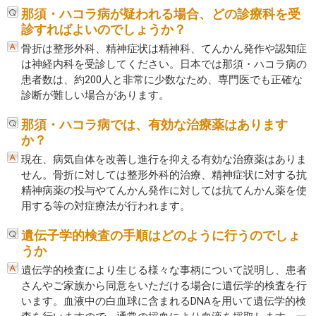
那須・ハコラ病が疑われる場合、どの診療科を受
診すればよいのでしょうか？
骨折は整形外科、精神症状は精神科、てんかん発作や認知症
は神経内科を受診してください。日本では那須・ハコラ病の
患者数は、約200人と非常に少数なため、専門医でも正確な
診断が難しい場合があります。
那須・ハコラ病では、有効な治療薬はあります
か？
現在、病気自体を改善し進行を抑える有効な治療薬はありま
せん。骨折に対しては整形外科的治療、精神症状に対する抗
精神病薬の投与やてんかん発作に対しては抗てんかん薬を使
用する等の対症療法が行われます。
遺伝子学的検査の手順はどのように行うのでしょ
うか
遺伝学的検査により生じる様々な事柄について説明し、患者
さんやご家族から同意をいただける場合に遺伝学的検査を行
います。血液中の白血球に含まれるDNAを用いて遺伝学的検