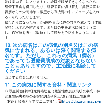
剤は薬局で手に入ります）。経口摂取ができなくなったら、
経管栄養食を併用したり、経管栄養に切り替えて鼻腔栄養や
胃瘻からの栄養補給（腹壁から直接胃の中にチューブを入れ
る）を行ったりします。
寝たきりになったら、2時間を目安に体の向きを変えて（体位
変換）床ずれを防ぎます。また口の中を清潔に保つように
し、適宜痰を吸引（吸痰）して肺炎を予防するようにしま
す。
10. 次の病名はこの病気の別名又はこの病
気に含まれる、あるいは深く関連する病
名です。 ただし、これらの病気（病名）
であっても医療費助成の対象とならない
こともありますので、主治医に相談して
ください。
該当する病名はありません。
11.この病気に関する資料・関連リンク
1) 厚生労働科学研究費補助金（難治性疾患政策研究事業）神
経変性疾患領域の基盤的調査研究班“進行性核上性麻痺
（PSP）診療とケアマニュアル”：
https://plaza.umin.ac.jp/n