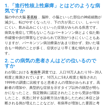
1. 「進行性核上性麻痺」とはどのような病
気ですか
脳の中の大脳
基底核
、脳幹、小脳といった部位の神経細胞が
減少し、転びやすくなったり、下の方が見にくい、しゃべり
にくい、飲み込みにくいといった症状がみられる疾患です。
病気を発症して間もないころはパーキンソン病とよく似た動
作緩慢や歩行障害などがみられて区別がつきにくいこともあ
りますが、パーキンソン病治療薬があまり効かず、効いた場
合も一時的のことが多く、症状がより早く進む傾向がありま
す。
2. この病気の患者さんはどの位いるので
すか
わが国における
有病率
調査では、人口10万人あたり10～20人
程度と推測されています。10万人に5.8人程度と報告された
1999年の調査に比較すると患者さんの増加がみられます。高
齢者の増加や、典型的な症状を示すタイプ以外の病型が明ら
かになったこと、指定難病に認定されたことから受診が増加
したこと、疾患に対する診断方法が進歩したために本症と診
断される例が増えたことなどが、有病率が増加した要因と考