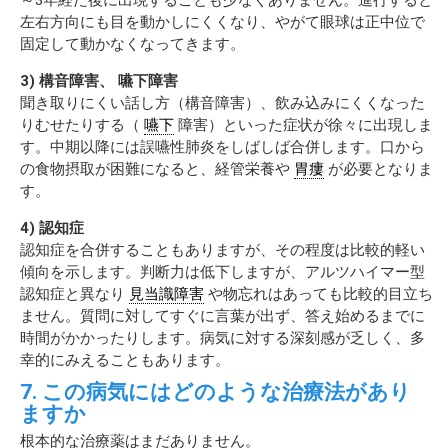
左右方向にも目を動かしにくくなり、やがて眼球は正中位で
固定して動かなくなってきます。
3) 構音障害、 嚥下障害
聞き取りにくい話し方（構音障害）、飲み込みにくくなった
りむせたりする（
嚥下
障害）といった症状が徐々に出現しま
す。中期以降には誤嚥性肺炎をしばしば合併します。口から
の食物摂取が困難になると、経管栄養や
胃瘻
が必要となりま
す。
4) 認知症
認知症を合併することもありますが、その程度は比較的軽い
傾向を示します。判断力は低下しますが、アルツハイマー型
認知症と異なり
見当識障害
や物忘れはあっても比較的目立ち
ません。質問に対してすぐに言葉が出ず、答え始めるまでに
時間がかかったりします。病気に対する深刻感が乏しく、多
幸的にみえることもあります。
7. この病気にはどのような治療法があり
ますか
根本的な治療薬はまだありません。