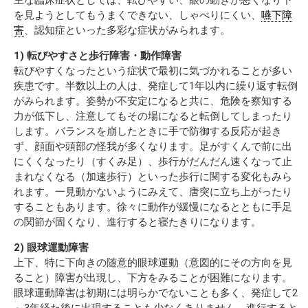
を見ようとしてもうまくできない、しゃべりにくい、
嚥下障
害
、認知症といった多彩な症状がみられます。
1) 転びやすさと歩行障害・動作障害
転びやすくなったという症状で最初に気づかれることが多い
疾患です。半数以上の人は、発症して1年以内に繰り返す転倒
がみられます。姿勢が不安定になると共に、危険を察知する
力が低下し、注意してもその場になると転倒してしまったり
します。バランスを崩したときに手で防御する反応が起き
ず、顔面や頭部の怪我が多くなります。足がすくんで前に出
にくくなったり（すくみ足）、歩行がだんだん速くなって止
まれなくなる（加速歩行）といった歩行に関する変化もみら
れます。一見動かないようにみえて、唐突に立ち上がったり
することもあります。徐々に動作が緩慢になるとともに手足
の関節が固くなり、進行すると寝たきりになります。
2) 眼球運動障害
上下、特に下向きの随意的眼球運動（意図的にその方向を見
ること）障害が出現し、下方をみることが困難になります。
眼球運動障害は初期には明らかでないことも多く、発症して2
～3年経た後に出現することも少なくありません。進行すると