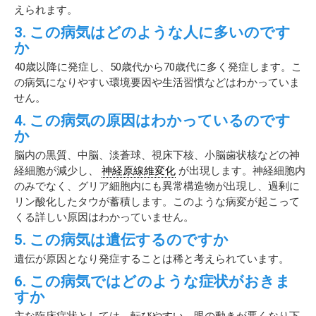
えられます。
3. この病気はどのような人に多いのです
か
40歳以降に発症し、50歳代から70歳代に多く発症します。こ
の病気になりやすい環境要因や生活習慣などはわかっていま
せん。
4. この病気の原因はわかっているのです
か
脳内の黒質、中脳、淡蒼球、視床下核、小脳歯状核などの神
経細胞が減少し、
神経原線維変化
が出現します。神経細胞内
のみでなく、グリア細胞内にも異常構造物が出現し、過剰に
リン酸化したタウが蓄積します。このような病変が起こって
くる詳しい原因はわかっていません。
5. この病気は遺伝するのですか
遺伝が原因となり発症することは稀と考えられています。
6. この病気ではどのような症状がおきま
すか
主な臨床症状としては、転びやすい、眼の動きが悪くなり下