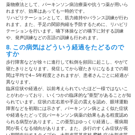
薬物療法として、パーキンソン病治療薬や抗うつ薬が用いら
れますが、効果はあっても一時的です。
リハビリテーションとして、筋力維持やバランス訓練が行わ
れます。また、手足の関節拘縮を予防するために、リハビリ
テーションを行います。嚥下体操などの嚥下に対する訓練
や、発声訓練などの言語の訓練も行われます。
8. この病気はどういう経過をたどるので
すか
歩行障害などが徐々に進行して転倒を頻回に起こし、やがて
寝たきりとなります。発症してから寝たきりになるまでの期
間は平均で4～5年程度とされますが、患者さんごとに経過が
異なります。
臨床症状や経過が、以前考えられていたほど一様ではないこ
とがわかっており、いくつかの臨床的な“亜型”があることが知
られています。症状の左右差や手足の震えを認め、眼球運動
障害などを初期には示さず、パーキンソン病とよく似た症状
や経過をたどって抗パーキンソン病薬の効果もある程度認め
られる病型があります。この亜型はゆっくり経過し、罹病期
間が長くなる傾向があります。また、歩行のすくみ症状が長
い期間先行するタイプや、大脳皮質基底核
変性
症/大脳皮質