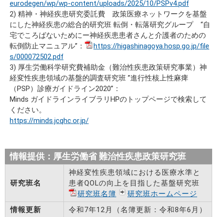
eurodegen/wp/wp-content/uploads/2025/10/PSPv4.pdf
2) 精神・神経疾患研究委託費 政策医療ネットワークを基盤
にした神経疾患の総合的研究班 転倒・転落研究グループ “自
宅でころばないためにー神経疾患患者さんと介護者のための
転倒防止マニュアル”：
https://higashinagoya.hosp.go.jp/file
s/000072502.pdf
3) 厚生労働科学研究費補助金（難治性疾患政策研究事業）神
経変性疾患領域の基盤的調査研究班 ”進行性核上性麻痺
（PSP）診療ガイドライン2020”：
Minds ガイドラインライブラリHPのトップページで検索して
ください。
https://minds.jcqhc.or.jp/
情報提供：厚生労働省 難治性疾患政策研究班
神経変性疾患領域における医療水準と
研究班名
患者QOLの向上を目指した基盤研究班
研究班名簿
研究班ホームページ
情報更新
令和7年12月（名簿更新：令和8年6月）