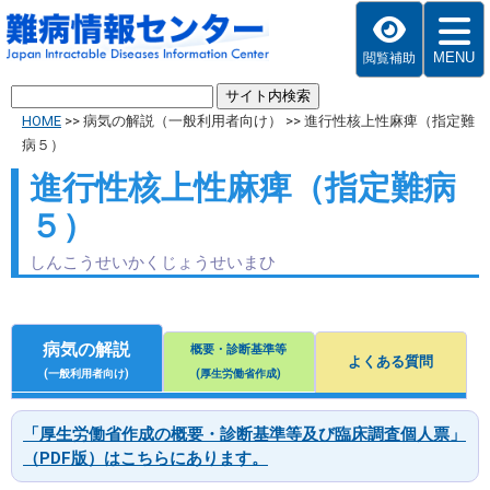
MENU
閲覧補助
HOME
>>
病気の解説（一般利用者向け）
>>
進行性核上性麻痺（指定難
病５）
進行性核上性麻痺（指定難病
５）
しんこうせいかくじょうせいまひ
病気の解説
概要・診断基準等
よくある質問
(一般利用者向け)
(厚生労働省作成)
「厚生労働省作成の概要・診断基準等及び臨床調査個人票」
（PDF版）はこちらにあります。