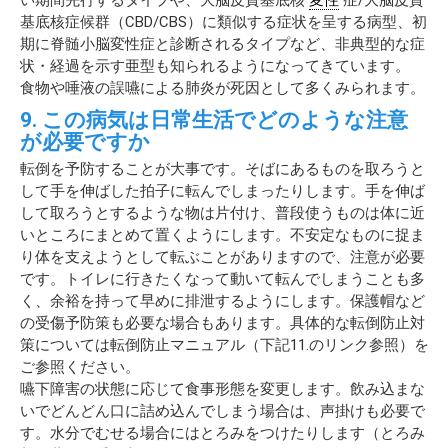
基底核症候群（CBD/CBS）に類似する症状を呈する病型、初
期に脊髄小脳変性症と診断されるタイプなど、非典型的な症
状・経過を示す亜型も知られるようになってきています。
食物や唾液の誤嚥による肺炎が死因として多くみられます。
9. この病気は日常生活でどのような注意
が必要ですか
転倒を予防することが大事です。そばにあるものを取ろうと
して手を伸ばした拍子に転んでしまったりします。手を伸ば
して取ろうとするような物は片付け、普段使うものは体に近
いところにまとめて置くようにします。不安定なものに捉ま
り体を支えようとして転ぶことがありますので、注意が必要
です。トイレに行きたくなって動いて転んでしまうことも多
く、余裕を持って早めに排泄するようにします。保護帽など
の受傷予防策も必要な場合もあります。具体的な転倒防止対
策については転倒防止マニュアル（下記11.のリンク参照）を
ご参照ください。
嚥下障害の状態に応じて食事形態を変更します。飲み込まな
いでどんどん口に詰め込んでしまう場合は、声掛けも必要で
す。水分でむせる場合にはとろみをつけたりします（とろみ