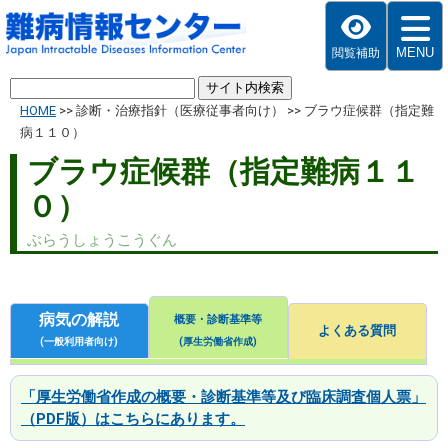
MENU
閲覧補助
HOME
>>
診断・治療指針（医療従事者向け）
>>
ブラウ症候群（指定難
病１１０）
ブラウ症候群（指定難病１１
０）
ぶらうしょうこうぐん
病気の解説
概要・診断基準等
よくある質問
(一般利用者向け)
(厚生労働省作成)
「厚生労働省作成の概要・診断基準等及び臨床調査個人票」
（PDF版）はこちらにあります。