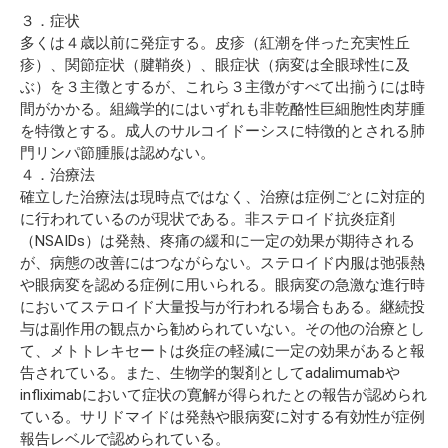
３．症状
多くは４歳以前に発症する。皮疹（紅潮を伴った充実性丘
疹）、関節症状（腱鞘炎）、眼症状（病変は全眼球性に及
ぶ）を３主徴とするが、これら３主徴がすべて出揃うには時
間がかかる。組織学的にはいずれも非乾酪性巨細胞性肉芽腫
を特徴とする。成人のサルコイドーシスに特徴的とされる肺
門リンパ節腫脹は認めない。
４．治療法
確立した治療法は現時点ではなく、治療は症例ごとに対症的
に行われているのが現状である。非ステロイド抗炎症剤
（NSAIDs）は発熱、疼痛の緩和に一定の効果が期待される
が、病態の改善にはつながらない。ステロイド内服は弛張熱
や眼病変を認める症例に用いられる。眼病変の急激な進行時
においてステロイド大量投与が行われる場合もある。継続投
与は副作用の観点から勧められていない。その他の治療とし
て、メトトレキセートは炎症の軽減に一定の効果があると報
告されている。また、生物学的製剤としてadalimumabや
infliximabにおいて症状の寛解が得られたとの報告が認められ
ている。サリドマイドは発熱や眼病変に対する有効性が症例
報告レベルで認められている。