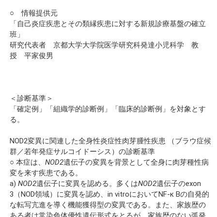
○ 情報提供元
「自己炎症疾患とその類縁疾患に対する新規診療基盤の確立
班」
研究代表者 京都大学大学院医学研究科発達小児科学 教
授 平家俊男
＜診断基準＞
「確定例」「組織学的診断例」「臨床的診断例」を対象とす
る。
NOD2変異に関連した全身性炎症性肉芽腫性疾患 （ブラウ症候
群／若年発症サルコイドーシス）の診断基準
○ 本症は、
NOD2
遺伝子の変異を背景として全身に肉芽種性病
変を来す疾患である。
a)
NOD2
遺伝子に変異を認める。多くは
NOD2
遺伝子のexon
3（NOD領域）に変異を認め、in vitroにおいてNF-κ Bの自発的
な転写亢進を導く機能獲得型の変異である。また、家族歴の
ある者は常染色体優性遺伝形式をとるが、家族歴のない弧発