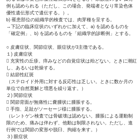
例も認められる（ただし、この場合、発端者となり常染色体
優性遺伝形式で遺伝する。）。
b) 罹患部位の組織学的検査では、肉芽種を呈する。
→下記の臨床症状のいずれかに加えて、a) を認めるものを
「確定例」、b) を認めるものを「組織学的診断例」とする。
○ 皮膚症状、関節症状、眼症状が3主徴である。
１) 皮膚症状
 充実性の丘疹。痒みなどの自覚症状は殆どない。ときに潮紅
し、あるいは乾燥する。
 結節性紅斑
（ステロイド外用に対する反応性は乏しい。ときに数か月の
単位で自然寛解と増悪を繰り返す。）
２) 関節症状
 関節背面が無痛性に嚢腫状に腫脹する。
 手指、足趾がソーセージ様に腫脹する。
（レントゲン検査では骨破壊は認めない。腫脹による運動制
限のため、痛みは伴わず、他動は制限されない。ただし、進
行例では関節の変形や脱臼、拘縮を来す。）
３) 眼症状