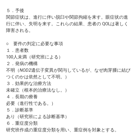
５．予後
関節症状は、進行に伴い脱臼や関節拘縮を来す。眼症状の進
行に伴い、失明を来す。これらの結果、患者の QOLは著しく
障害される。
○ 要件の判定に必要な事項
１．患者数
100人未満（研究班による）
２．発病の機構
不明（
NOD2
遺伝子変異が関与しているが、なぜ肉芽腫に結び
つくのかは依然として不明。）
３．効果的な治療方法
未確立（根本的治療法なし。）
４．長期の療養
必要（進行性である。）
５．診断基準
あり（研究班による診断基準）
６．重症度分類
研究班作成の重症度分類を用い、重症例を対象とする。