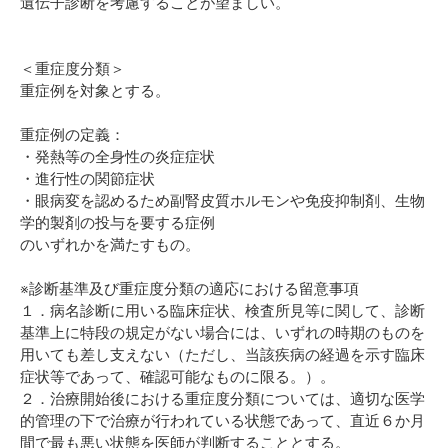
遺伝子診断を考慮することが望ましい。
＜重症度分類＞
重症例を対象とする。
重症例の定義：
・発熱等の全身性の炎症症状
・進行性の関節症状
・眼病変を認めるため副腎皮質ホルモンや免疫抑制剤、生物
学的製剤の投与を要する症例
のいずれかを満たすもの。
※診断基準及び重症度分類の適応における留意事項
１．病名診断に用いる臨床症状、検査所見等に関して、診断
基準上に特段の規定がない場合には、いずれの時期のものを
用いても差し支えない（ただし、当該疾病の経過を示す臨床
症状等であって、確認可能なものに限る。）。
２．治療開始後における重症度分類については、適切な医学
的管理の下で治療が行われている状態であって、直近６か月
間で最も悪い状態を医師が判断することとする。