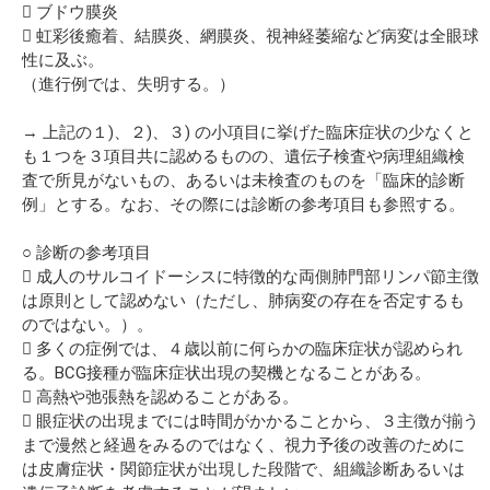
 ブドウ膜炎
 虹彩後癒着、結膜炎、網膜炎、視神経萎縮など病変は全眼球
性に及ぶ。
（進行例では、失明する。）
→ 上記の１)、２)、３) の小項目に挙げた臨床症状の少なくと
も１つを３項目共に認めるものの、遺伝子検査や病理組織検
査で所見がないもの、あるいは未検査のものを「臨床的診断
例」とする。なお、その際には診断の参考項目も参照する。
○ 診断の参考項目
 成人のサルコイドーシスに特徴的な両側肺門部リンパ節主徴
は原則として認めない（ただし、肺病変の存在を否定するも
のではない。）。
 多くの症例では、４歳以前に何らかの臨床症状が認められ
る。BCG接種が臨床症状出現の契機となることがある。
 高熱や弛張熱を認めることがある。
 眼症状の出現までには時間がかかることから、３主徴が揃う
まで漫然と経過をみるのではなく、視力予後の改善のために
は皮膚症状・関節症状が出現した段階で、組織診断あるいは