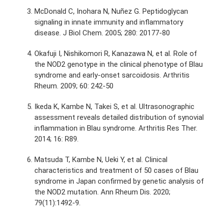
McDonald C, Inohara N, Nuñez G. Peptidoglycan
signaling in innate immunity and inflammatory
disease. J Biol Chem. 2005; 280: 20177-80
Okafuji I, Nishikomori R, Kanazawa N, et al. Role of
the NOD2 genotype in the clinical phenotype of Blau
syndrome and early-onset sarcoidosis. Arthritis
Rheum. 2009; 60: 242-50
Ikeda K, Kambe N, Takei S, et al. Ultrasonographic
assessment reveals detailed distribution of synovial
inflammation in Blau syndrome. Arthritis Res Ther.
2014; 16: R89.
Matsuda T, Kambe N, Ueki Y, et al. Clinical
characteristics and treatment of 50 cases of Blau
syndrome in Japan confirmed by genetic analysis of
the NOD2 mutation. Ann Rheum Dis. 2020;
79(11):1492-9.