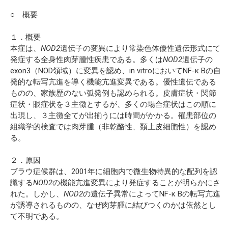
○ 概要
１．概要
本症は、
NOD2
遺伝子の変異により常染色体優性遺伝形式にて
発症する全身性肉芽腫性疾患である。多くは
NOD2
遺伝子の
exon3（NOD領域）に変異を認め、in vitroにおいてNF-κ Bの自
発的な転写亢進を導く機能亢進変異である。優性遺伝である
ものの、家族歴のない弧発例も認められる。皮膚症状・関節
症状・眼症状を３主徴とするが、多くの場合症状はこの順に
出現し、３主徴全てが出揃うには時間がかかる。罹患部位の
組織学的検査では肉芽腫（非乾酪性、類上皮細胞性）を認め
る。
２．原因
ブラウ症候群は、2001年に細胞内で微生物特異的な配列を認
識する
NOD2
の機能亢進変異により発症することが明らかにさ
れた。しかし、
NOD2
の遺伝子異常によってNF-κ Bの転写亢進
が誘導されるものの、なぜ肉芽腫に結びつくのかは依然とし
て不明である。