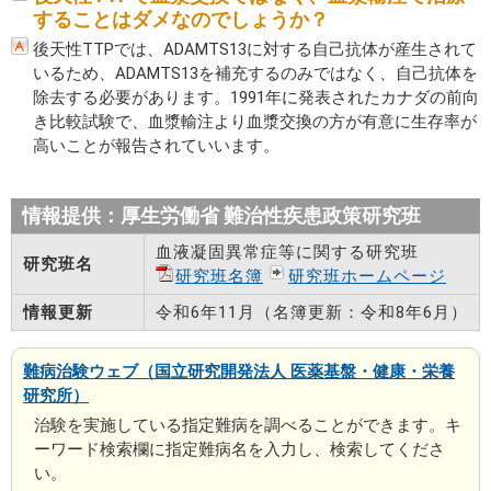
することはダメなのでしょうか？
後天性TTPでは、ADAMTS13に対する自己抗体が産生されて
いるため、ADAMTS13を補充するのみではなく、自己抗体を
除去する必要があります。1991年に発表されたカナダの前向
き比較試験で、血漿輸注より血漿交換の方が有意に生存率が
高いことが報告されていいます。
情報提供：厚生労働省 難治性疾患政策研究班
血液凝固異常症等に関する研究班
研究班名
研究班名簿
研究班ホームページ
情報更新
令和6年11月（名簿更新：令和8年6月）
難病治験ウェブ（国立研究開発法人 医薬基盤・健康・栄養
研究所）
治験を実施している指定難病を調べることができます。キ
ーワード検索欄に指定難病名を入力し、検索してくださ
い。