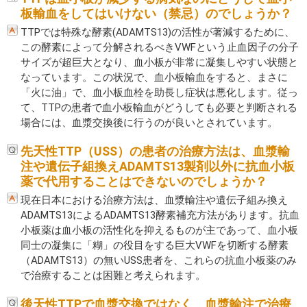
板輸血をしてはいけない（禁忌）のでしょうか？
TTPでは特殊な酵素(ADAMTS13)の活性が著減するために、
この酵素によって分解されるべきVWFという止血因子の分子
サイズが超巨大となり、血小板が非常に凝集しやすい状態と
なっています。この状況で、血小板輸血をすると、まさに
「火に油」で、血小板血栓を助長し症状は悪化します。従っ
て、TTPの患者で血小板輸血がどうしても必要と判断される
場合には、血漿交換後に行うのが良いとされています。
先天性TTP（USS）の患者の治療方法は、血漿輸
注や遺伝子組換えADAMTS13製剤以外に抗血小板
薬で代用することはできないのでしょうか？
現在日本における治療方法は、血漿輸注や遺伝子組み換え
ADAMTS13によるADAMTS13酵素補充方法があります。抗血
小板薬は血小板の活性化を抑えるものが主であって、血小板
同士の凝集に「糊」の役目をする巨大VWFを切断する酵素
（ADAMTS13）の無いUSS患者を、これらの抗血小板薬のみ
で治療することは困難と考えられます。
後天性TTPで血漿交換ではなく、血漿輸注で治療