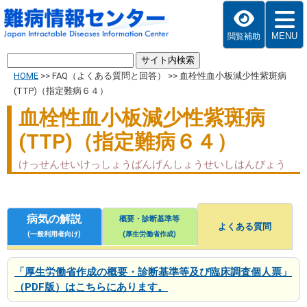
MENU
閲覧補助
HOME
>>
FAQ（よくある質問と回答）
>>
血栓性血小板減少性紫斑病
(TTP)（指定難病６４）
血栓性血小板減少性紫斑病
(TTP)（指定難病６４）
けっせんせいけっしょうばんげんしょうせいしはんびょう
病気の解説
概要・診断基準等
よくある質問
(一般利用者向け)
(厚生労働省作成)
「厚生労働省作成の概要・診断基準等及び臨床調査個人票」
（PDF版）はこちらにあります。