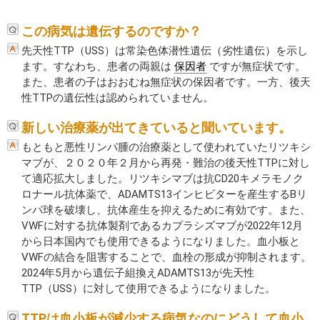
この病気は遺伝するのですか？
先天性TTP（USS）は常染色体潜性遺伝（劣性遺伝）を示し
ます。すなわち、患者の両親は
保因者
ですが無症状です。
また、患者の子はおおむね無症状の保因者です。一方、後天
性TTPの遺伝性は認められていません。
新しい治療薬が出てきていると聞いています。
もともと悪性リンパ腫の治療薬として使われていたリツキシ
マブが、２０２０年２月から再発・難治の後天性TTPに対し
て適応拡大しました。リツキシマブは抗CD20キメラモノク
ロナール抗体薬で、ADAMTS13インヒビターを産生するBリ
ンパ球を破壊し、抗体産生を抑えるために有効です。また、
VWFに対する抗体製剤であるカプラシズマブが2022年12月
から日本国内でも使用できるようになりました。血小板と
VWFの結合を阻害することで、血栓の形成が抑制されます。
2024年5月から遺伝子組換えADAMTS13が先天性
TTP（USS）に対して使用できるようになりました。
TTPは血小板が減少する病気なのにどうして血小