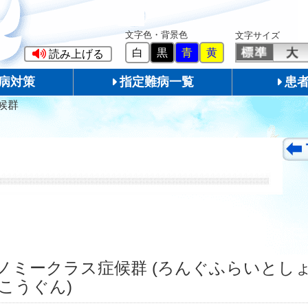
文字色・背景色
文字サイズ
白
黒
青
黄
読み上げる
病対策
指定難病一覧
患
症候群
群、エコノミークラス症候群 (ろんぐふらいと
こうぐん)