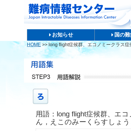
お知らせ
国の難
HOME
>>
long flight症候群、エコノミークラス
用語：long flight症候
ん，えこのみーくらすしょう