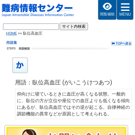
MENU
閲覧補助
HOME
>>
臥位高血圧
用語：臥位高血圧 (がいこうけつあつ)
仰向けに寝ているときに血圧が高くなる状態。一般的
に、臥位の方が立位や座位での血圧よりも低くなる傾向
にあるが、臥位高血圧ではその逆が起こる。自律神経の
調節機能の異常などが原因として考えられる。