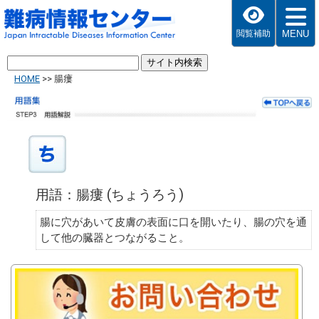
MENU
閲覧補助
HOME
>>
腸瘻
用語：腸瘻 (ちょうろう)
腸に穴があいて皮膚の表面に口を開いたり、腸の穴を通
して他の臓器とつながること。