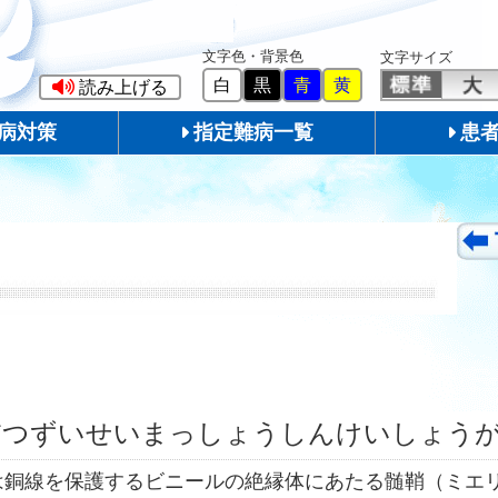
文字色・背景色
文字サイズ
白
黒
青
黄
読み上げる
病対策
指定難病一覧
患
だつずいせいまっしょうしんけいしょうが
は銅線を保護するビニールの絶縁体にあたる髄鞘（ミエ