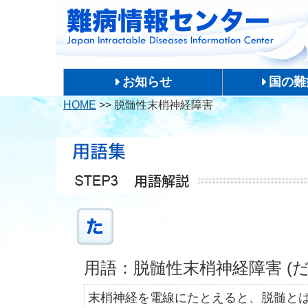
お知らせ
国の難
HOME
>>
脱髄性末梢神経障害
用語：脱髄性末梢神経障害 (
末梢神経を電線にたとえると、脱髄と