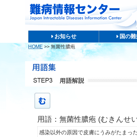
お知らせ
国の難
HOME
>>
無菌性膿疱
用語：無菌性膿疱 (むきんせ
感染以外の原因で皮膚にうみがたまっ