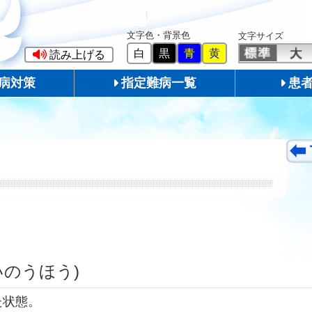
文字色・背景色
文字サイズ
白
黒
青
黄
読み上げる
病対策
指定難病一覧
患
いのうほう)
た状態。