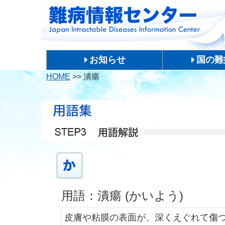
お知らせ
国の難
HOME
>>
潰瘍
用語：潰瘍 (かいよう)
皮膚や粘膜の表面が、深くえぐれて傷