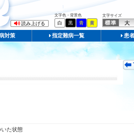
文字色・背景色
文字サイズ
白
黒
青
黄
読み上げる
病対策
指定難病一覧
患
ついた状態