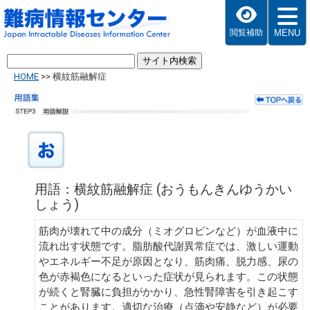
MENU
閲覧補助
HOME
>>
横紋筋融解症
用語：横紋筋融解症 (おうもんきんゆうかい
しょう)
筋肉が壊れて中の成分（ミオグロビンなど）が血液中に
流れ出す状態です。脂肪酸代謝異常症では、激しい運動
やエネルギー不足が原因となり、筋肉痛、脱力感、尿の
色が赤褐色になるといった症状が見られます。この状態
が続くと腎臓に負担がかかり、急性腎障害を引き起こす
ことがあります。適切な治療（点滴や安静など）が必要