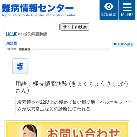
MENU
閲覧補助
HOME
>>
極長鎖脂肪酸
用語：極長鎖脂肪酸 (きょくちょうさしぼう
さん)
炭素鎖長が22以上の極めて長い脂肪酸。ペルオキシソー
ム形成異常症などの診断に使われる。