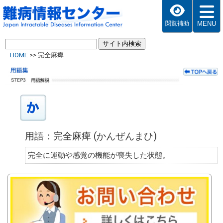
MENU
閲覧補助
HOME
>>
完全麻痺
用語：完全麻痺 (かんぜんまひ)
完全に運動や感覚の機能が喪失した状態。