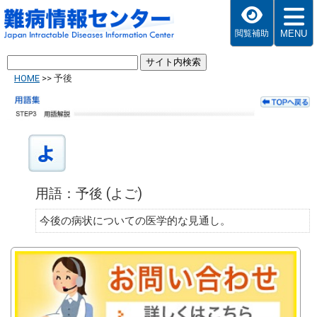
MENU
閲覧補助
HOME
>>
予後
用語：予後 (よご)
今後の病状についての医学的な見通し。