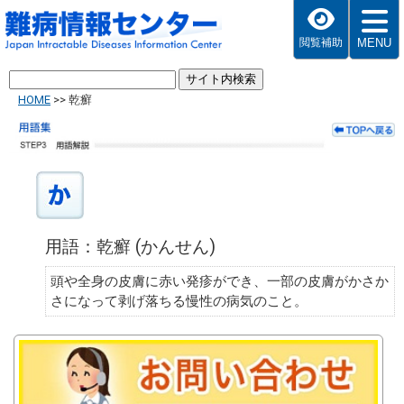
MENU
閲覧補助
HOME
>>
乾癬
用語：乾癬 (かんせん)
頭や全身の皮膚に赤い発疹ができ、一部の皮膚がかさか
さになって剥げ落ちる慢性の病気のこと。