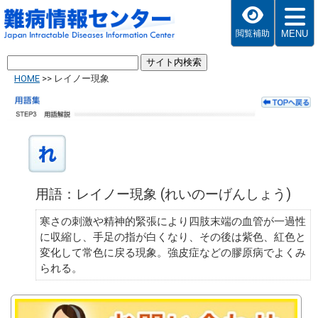
MENU
閲覧補助
HOME
>>
レイノー現象
用語：レイノー現象 (れいのーげんしょう)
寒さの刺激や精神的緊張により四肢末端の血管が一過性
に収縮し、手足の指が白くなり、その後は紫色、紅色と
変化して常色に戻る現象。強皮症などの膠原病でよくみ
られる。