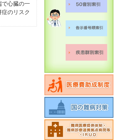
端で心臓の一
併症のリスク