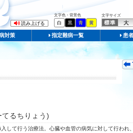
文字色・背景色
文字サイズ
白
黒
青
黄
読み上げる
病対策
指定難病一覧
患
ーてるちりょう)
挿入して行う治療法。心臓や血管の病気に対して行われ