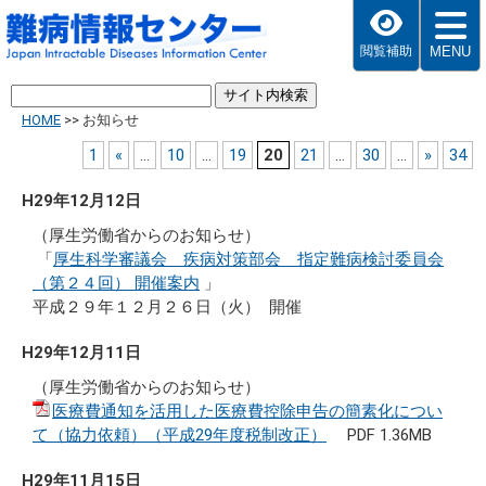
MENU
閲覧補助
HOME
>>
お知らせ
1
«
...
10
...
19
20
21
...
30
...
»
34
H29年12月12日
（厚生労働省からのお知らせ）
「
厚生科学審議会 疾病対策部会 指定難病検討委員会
（第２４回） 開催案内
」
平成２９年１２月２６日（火） 開催
H29年12月11日
（厚生労働省からのお知らせ）
医療費通知を活用した医療費控除申告の簡素化につい
て（協力依頼）（平成29年度税制改正）
PDF 1.36MB
H29年11月15日