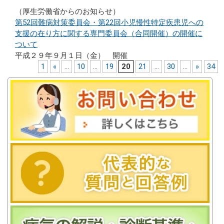
（厚生労働省からのお知らせ）
第52回難病対策委員会・第22回小児慢性特定疾患児への
支援の在り方に関する専門委員会（合同開催）の開催に
ついて
平成２９年９月１日（金） 開催
1
«
...
10
...
19
20
21
...
30
...
»
34