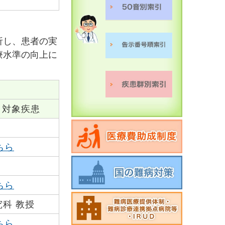
）
析し、患者の実
療水準の向上に
対象疾患
ちら
ちら
科 教授
ちら