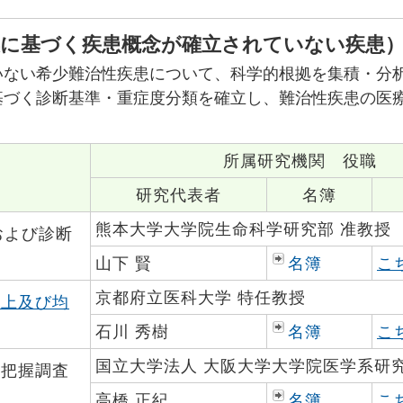
標に基づく疾患概念が確立されていない疾患
いない希少難治性疾患について、科学的根拠を集積・分
基づく診断基準・重症度分類を確立し、難治性疾患の医
所属研究機関 役職
研究代表者
名簿
熊本大学大学院生命科学研究部 准教授
および診断
山下 賢
名簿
こ
京都府立医科大学 特任教授
向上及び均
石川 秀樹
名簿
こ
国立大学法人 大阪大学大学院医学系研究
態把握調査
高橋 正紀
名簿
こ