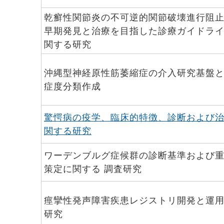
乾癬性関節炎の不可逆的関節破壊進行阻
早期発見と治療を目指した診療ガイドラ
関する研究
沖縄型神経原性筋萎縮症の介入研究基盤
症度分類作成
驚愕病の疫学、臨床的特徴、診断および
関する研究
ワーデンブルグ症候群の診断基準および
策定に関する 調査研究
痙攣性発声障害疾患レジストリ開発と運
研究