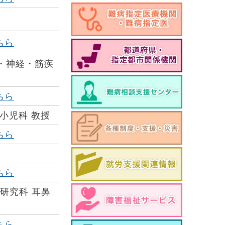
ちら
・神経・筋疾
ちら
小児科 教授
ちら
ちら
研究科 耳鼻
ちら