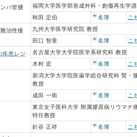
福岡大学医学部形成外科・創傷再生学講
リンパ管腫
秋田 定伯
名簿
こ
九州大学医学研究院 教授
少難治性慢
田口 智章
名簿
こ
名古屋大学大学院医学系研究科 教授
の疾患レジ
木村 宏
名簿
こ
新潟大学大学院医歯学総合研究科 腎・
教授
成田 一衛
名簿
こ
東京女子医科大学 附属膠原病リウマチ
特任教授
針谷 正祥
名簿
こ