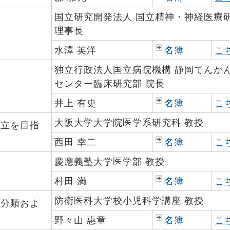
国立研究開発法人 国立精神・神経医療
理事長
水澤 英洋
名簿
こ
独立行政法人国立病院機構 静岡てんか
センター臨床研究部 院長
井上 有史
名簿
こ
大阪大学大学院医学系研究科 教授
確立を目指
西田 幸二
名簿
こ
慶應義塾大学医学部 教授
村田 満
名簿
こ
防衛医科大学校小児科学講座 教授
度分類およ
野々山 惠章
名簿
こ