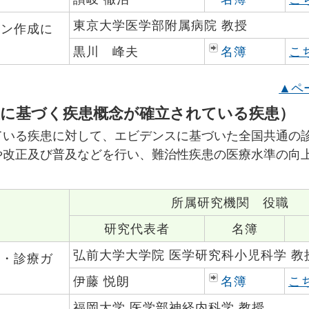
東京大学医学部附属病院 教授
イン作成に
黒川 峰夫
名簿
こ
▲ペ
標に基づく疾患概念が確立されている疾患）
ている疾患に対して、エビデンスに基づいた全国共通の
や改正及び普及などを行い、難治性疾患の医療水準の向
所属研究機関 役職
研究代表者
名簿
弘前大学大学院 医学研究科小児科学 教
類・診療ガ
伊藤 悦朗
名簿
こ
福岡大学 医学部神経内科学 教授