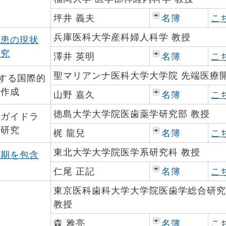
坪井 義夫
名簿
こ
兵庫医科大学産科婦人科学 教授
疾患の現状
研究
澤井 英明
名簿
こ
聖マリアンナ医科大学大学院 先端医療開
関する国際的
の作成
山野 嘉久
名簿
こ
徳島大学大学院医歯薬学研究部 教授
療ガイドラ
床研究
梶 龍兒
名簿
こ
東北大学大学院医学系研究科 教授
行期を包含
仁尾 正記
名簿
こ
東京医科歯科大学大学院医歯学総合研究
教授
森 雅亮
名簿
こ