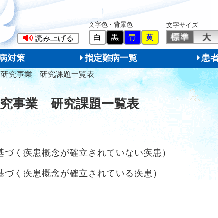
文字色・背景色
文字サイズ
白
黒
青
黄
読み上げる
病対策
指定難病一覧
患
策研究事業 研究課題一覧表
研究事業 研究課題一覧表
基づく疾患概念が確立されていない疾患）
基づく疾患概念が確立されている疾患）