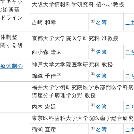
示すキャッ
大阪大学情報科学研究科 招へい教授
の診断基
イドライン
吉崎 和幸
名簿
こ
療体制整
京都大学大学院医学研究科 准教授
に関する研
西小森 隆太
名簿
こ
神戸大学大学院医学研究科 教授
診療体制の
錦織 千佳子
名簿
こ
福井大学学術研究院医学系部門医学科病
講座分子病理学分野 教授
内木 宏延
名簿
こ
東京医科歯科大学大学院医歯学総合研究
稲瀬 直彦
名簿
こ