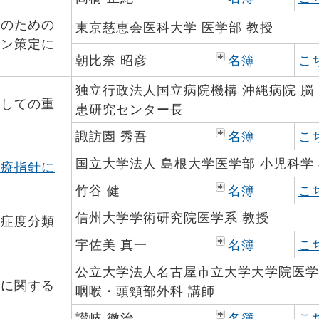
止のための
東京慈恵会医科大学 医学部 教授
イン策定に
朝比奈 昭彦
名簿
こ
独立行政法人国立病院機構 沖縄病院 脳
としての重
患研究センター長
諏訪園 秀吾
名簿
こ
国立大学法人 島根大学医学部 小児科学 
治療指針に
竹谷 健
名簿
こ
信州大学学術研究院医学系 教授
重症度分類
宇佐美 真一
名簿
こ
公立大学法人名古屋市立大学大学院医学
用に関する
咽喉・頭頸部外科 講師
讃岐 徹治
名簿
こ