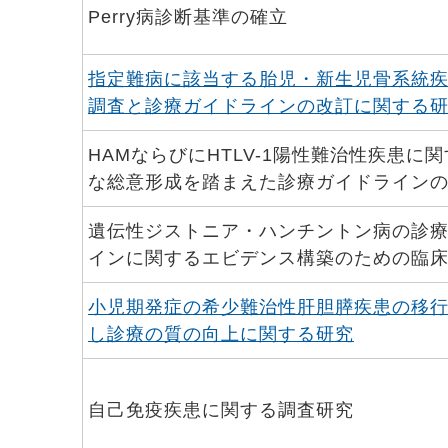
Perry病診断基準の確立
指定難病に該当する胎児・新生児骨系統
調査と診療ガイドラインの改訂に関する
HAMならびにHTLV-1陽性難治性疾患に
な総意形成を踏まえた診療ガイドライン
遺伝性ジストニア・ハンチントン病の診
インに関するエビデンス構築のための臨
小児期発症の希少難治性肝胆膵疾患の移
し診療の質の向上に関する研究
自己免疫疾患に関する調査研究