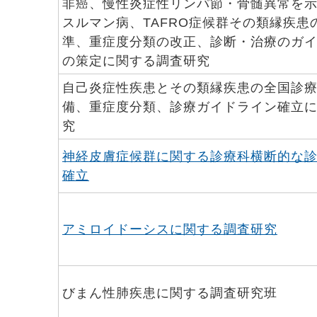
非癌、慢性炎症性リンパ節・骨髄異常を
スルマン病、TAFRO症候群その類縁疾患
準、重症度分類の改正、診断・治療のガ
の策定に関する調査研究
自己炎症性疾患とその類縁疾患の全国診
備、重症度分類、診療ガイドライン確立
究
神経皮膚症候群に関する診療科横断的な
確立
アミロイドーシスに関する調査研究
びまん性肺疾患に関する調査研究班