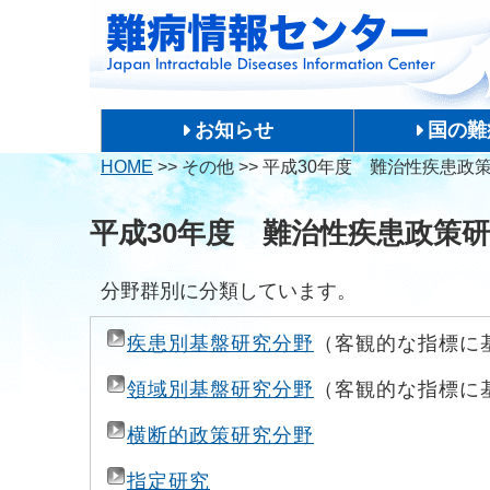
お知らせ
国の難
HOME
>>
その他
>>
平成30年度 難治性疾患政
平成30年度 難治性疾患政策
分野群別に分類しています。
疾患別基盤研究分野
（客観的な指標に
領域別基盤研究分野
（客観的な指標に
横断的政策研究分野
指定研究