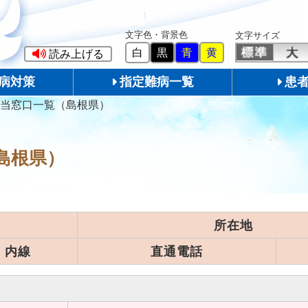
文字色・背景色
文字サイズ
白
黒
青
黄
読み上げる
病対策
指定難病一覧
患
当窓口一覧（島根県）
島根県）
所在地
内線
直通電話