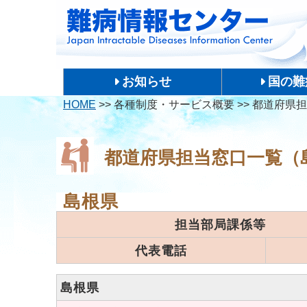
お知らせ
国の難
HOME
>>
各種制度・サービス概要
>>
都道府県担
都道府県担当窓口一覧（
島根県
担当部局課係等
代表電話
島根県