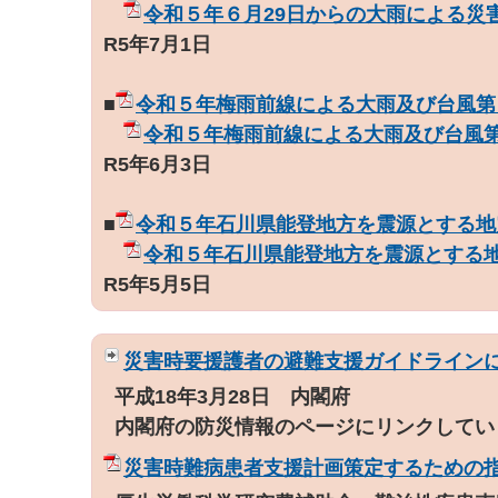
令和５年６月29日からの大雨による災
R5年7月1日
■
令和５年梅雨前線による大雨及び台風第
令和５年梅雨前線による大雨及び台風
R5年6月3日
■
令和５年石川県能登地方を震源とする地
令和５年石川県能登地方を震源とする
R5年5月5日
災害時要援護者の避難支援ガイドライン
平成18年3月28日 内閣府
内閣府の防災情報のページにリンクしてい
災害時難病患者支援計画策定するための