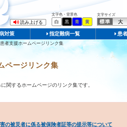
文字色・背景色
文字サイズ
白
黒
青
黄
読み上げる
病対策
指定難病一覧
患
患者支援ホームページリンク集
ムページリンク集
みに関するホームページのリンク集です。
災害の被災者に係る被保険者証等の提示等について