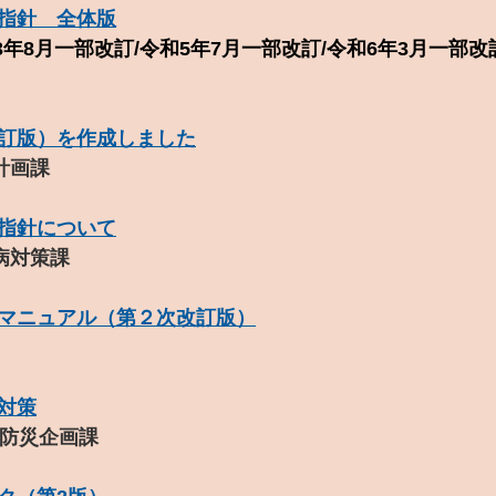
指針 全体版
和3年8月一部改訂/令和5年7月一部改訂/令和6年3月一部
訂版）を作成しました
計画課
指針について
病対策課
マニュアル（第２次改訂版）
対策
局防災企画課