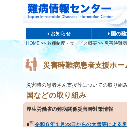
お知らせ
国の難
HOME
>>
各種制度・サービス概要
>>
災害時難病
災害時難病患者支援ホー
災害時の患者さん支援等についての取り組
国などの取り組み
厚生労働省の難病関係災害時対策情報
■
令和６年１月23日からの大雪等による