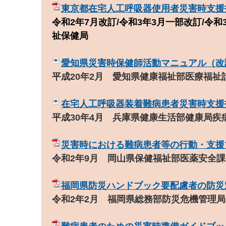
東京都在宅人工呼吸器使用者災害時支援
令和2年7月改訂/令和3年3月一部改訂/令
祉保健局
愛知県災害時保健師活動マニュアル（改
平成20年2月 愛知県健康福祉部医療福祉
在宅人工呼吸器装着難病患者災害時支援
平成30年4月 兵庫県健康生活部健康局疾
災害時における難病患者等の行動・支援
令和2年9月 岡山県保健福祉部医薬安全課
福岡県防災ハンドブック要配慮者の防災
令和2年2月 福岡県総務部防災危機管理